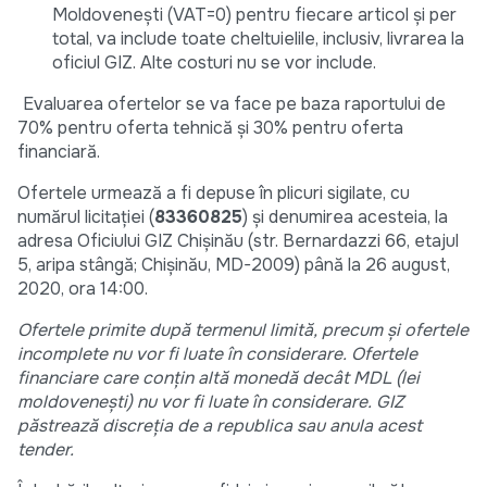
Moldovenești (VAT=0) pentru fiecare articol și per
total, va include toate cheltuielile, inclusiv, livrarea la
oficiul GIZ. Alte costuri nu se vor include.
Evaluarea ofertelor se va face pe baza raportului de
70% pentru oferta tehnică și 30% pentru oferta
financiară.
Ofertele urmează a fi depuse în plicuri sigilate, cu
numărul licitației (
83360825
) și denumirea acesteia, la
adresa Oficiului GIZ Chișinău (str. Bernardazzi 66, etajul
5, aripa stângă; Chișinău, MD-2009) până la 26 august,
2020, ora 14:00.
Ofertele primite după termenul limită, precum și ofertele
incomplete nu vor fi luate în considerare. Ofertele
financiare care conțin altă monedă decât MDL (lei
moldovenești) nu vor fi luate în considerare. GIZ
păstrează discreția de a republica sau anula acest
tender.