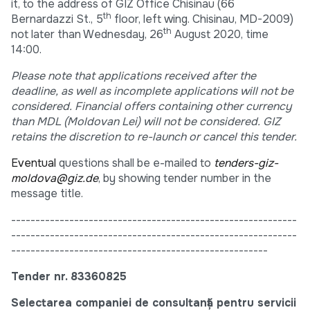
it, to the address of GIZ Office Chisinau (66
th
Bernardazzi St., 5
floor, left wing. Chisinau, MD-2009)
th
not later than Wednesday, 26
August 2020, time
14:00.
Please note that applications received after the
deadline, as well as incomplete applications will not be
considered. Financial offers containing other currency
than MDL (Moldovan Lei) will not be considered. GIZ
retains the discretion to re-launch or cancel this tender.
Eventual
questions shall be e-mailed to
tenders-giz-
moldova@giz.de
, by showing tender number in the
message title.
-----------------------------------------------------------
-----------------------------------------------------------
-----------------------------------------------------
Tender nr.
83360825
Selectarea companiei de consultanță pentru servicii