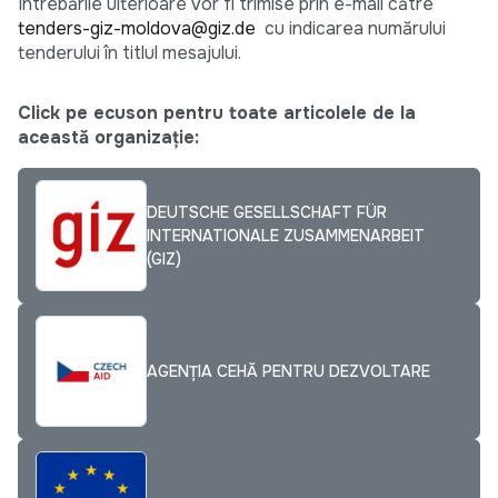
Întrebările ulterioare vor fi trimise prin e-mail către
tenders-giz-moldova@giz.de
cu indicarea numărului
tenderului în titlul mesajului.
Click pe ecuson pentru toate articolele de la
această organizație:
DEUTSCHE GESELLSCHAFT FÜR
INTERNATIONALE ZUSAMMENARBEIT
(GIZ)
AGENȚIA CEHĂ PENTRU DEZVOLTARE