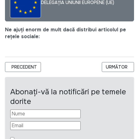
DELEGAȚIA UNIUNII EUROPENE (UE)
Ne ajuți enorm de mult dacă distribui articolul pe
rețele sociale:
ARTICOL PRECEDENT: AOPD ANUNȚĂ CONCURS DE SELECTARE
ARTICOLUL URM
PRECEDENT
URMĂTOR
Abonați-vă la notificări pe temele
dorite