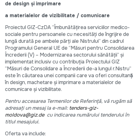
de design și
imprimare
a materialelor de vizibilitate / comunicare
Proiectul GIZ-CzDA ”Îmbunătățirea serviciilor medico-
sociale pentru persoanele cu necesități de îngrijire de
lungă durată pe ambele părți ale Nistrului” din cadrul
Programului General UE de ”Măsuri pentru Consolidarea
Încrederii (V) – Modernizarea sectorului sănătății” și
implementat inclusiv cu contribuția Proiectului GIZ
”Măsuri de Consolidare a Încrederii de-a lungul r.Nistru”
este în căutarea unei companii care va oferi consultanță
în design, machetare și imprimare a materialelor de
comunicare și vizibilitate.
Pentru accesarea Termenilor de Referință, vă rugăm să
adresați un mesaj la e-mail:
tenders-giz-
moldova@giz.de
cu indicarea numărului tenderului în
titlul mesajului.
Oferta va include: