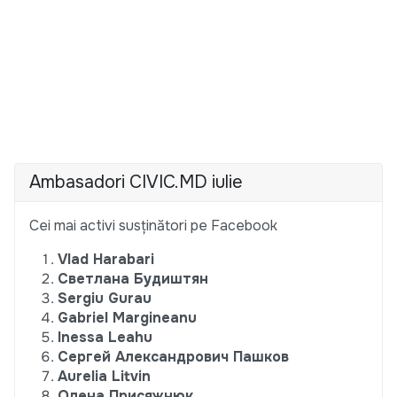
Ambasadori CIVIC.MD iulie
Cei mai activi susținători pe Facebook
Vlad Harabari
Светлана Будиштян
Sergiu Gurau
Gabriel Margineanu
Inessa Leahu
Сергей Александрович Пашков
Aurelia Litvin
Олена Присяжнюк