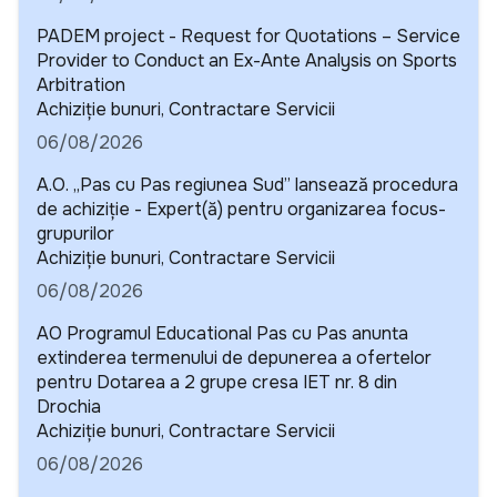
PADEM project - Request for Quotations – Service
Provider to Conduct an Ex-Ante Analysis on Sports
Arbitration
Detalii
Achiziție bunuri, Contractare Servicii
06/08/2026
A.O. „Pas cu Pas regiunea Sud” lansează procedura
de achiziție - Expert(ă) pentru organizarea focus-
grupurilor
Detalii
Achiziție bunuri, Contractare Servicii
06/08/2026
AO Programul Educational Pas cu Pas anunta
extinderea termenului de depunerea a ofertelor
pentru Dotarea a 2 grupe cresa IET nr. 8 din
Drochia
Detalii
Achiziție bunuri, Contractare Servicii
06/08/2026