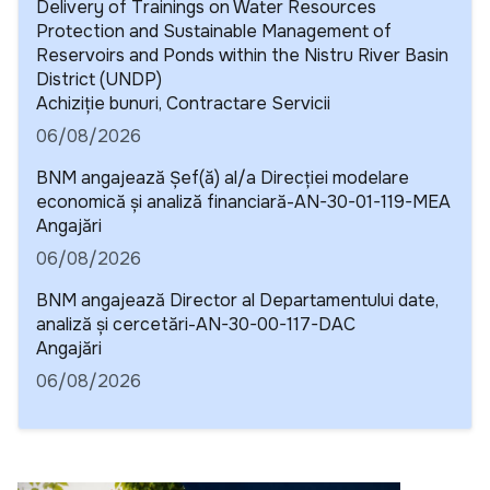
Delivery of Trainings on Water Resources
Protection and Sustainable Management of
Reservoirs and Ponds within the Nistru River Basin
District (UNDP)
Detalii
Achiziție bunuri, Contractare Servicii
06/08/2026
BNM angajează Șef(ă) al/a Direcției modelare
economică și analiză financiară-AN-30-01-119-MEA
Detalii
Angajări
06/08/2026
BNM angajează Director al Departamentului date,
analiză și cercetări-AN-30-00-117-DAC
Detalii
Angajări
06/08/2026