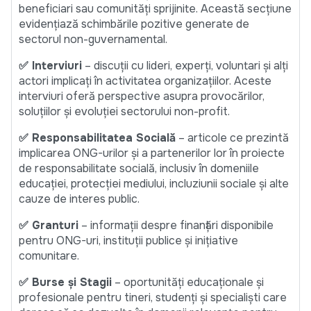
beneficiari sau comunități sprijinite. Această secțiune
evidențiază schimbările pozitive generate de
sectorul non-guvernamental.
✅ Interviuri
– discuții cu lideri, experți, voluntari și alți
actori implicați în activitatea organizațiilor. Aceste
interviuri oferă perspective asupra provocărilor,
soluțiilor și evoluției sectorului non-profit.
✅ Responsabilitatea Socială
– articole ce prezintă
implicarea ONG-urilor și a partenerilor lor în proiecte
de responsabilitate socială, inclusiv în domeniile
educației, protecției mediului, incluziunii sociale și alte
cauze de interes public.
✅ Granturi
– informații despre finanțări disponibile
pentru ONG-uri, instituții publice și inițiative
comunitare.
✅ Burse și Stagii
– oportunități educaționale și
profesionale pentru tineri, studenți și specialiști care