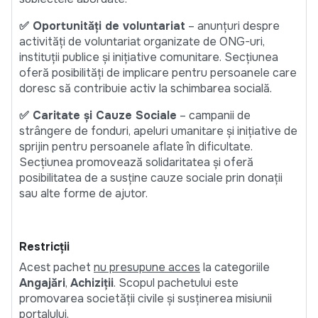
✅ Oportunități de voluntariat
– anunțuri despre
activități de voluntariat organizate de ONG-uri,
instituții publice și inițiative comunitare. Secțiunea
oferă posibilități de implicare pentru persoanele care
doresc să contribuie activ la schimbarea socială.
✅ Caritate și Cauze Sociale
– campanii de
strângere de fonduri, apeluri umanitare și inițiative de
sprijin pentru persoanele aflate în dificultate.
Secțiunea promovează solidaritatea și oferă
posibilitatea de a susține cauze sociale prin donații
sau alte forme de ajutor.
Restricții
Acest pachet
nu presupune acces
la categoriile
Angajări
,
Achiziții
. Scopul pachetului este
promovarea societății civile și susținerea misiunii
portalului.