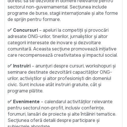
doresc să se dezvolte în domenii relevante pentru
sectorul non-guvernamental. Secțiunea include
programe de burse, stagii internaționale și alte forme
de sprijin pentru formare.
✅ Concursuri
– apeluri la competiții și provocări
adresate ONG-urilor, tinerilor, jurnaliștilor și altor
categorii interesate de inovare și dezvoltare
comunitară. Aceasta secțiune promovează inițiative
care recompensează creativitatea și impactul social.
✅ Instruiri
– anunțuri despre cursuri, workshopuri și
seminare destinate dezvoltării capacităților ONG-
urilor, activiștilor și altor profesioniști din domeniul
civic. Sunt incluse atât instruiri gratuite, cât și
programe plătite.
✅ Evenimente
– calendarul activităților relevante
pentru sectorul non-profit, inclusiv conferințe,
forumuri, lansări de proiecte și alte întâlniri tematice.
Secțiunea oferă detalii despre participare și
subiectele abordate.