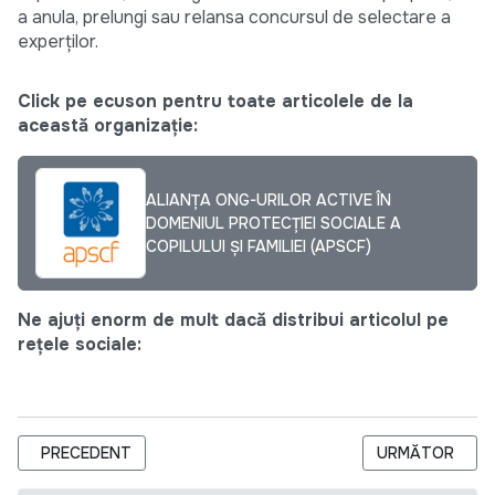
a anula, prelungi sau relansa concursul de selectare a
experților.
Click pe ecuson pentru toate articolele de la
această organizație:
ALIANȚA ONG-URILOR ACTIVE ÎN
DOMENIUL PROTECȚIEI SOCIALE A
COPILULUI ȘI FAMILIEI (APSCF)
Ne ajuți enorm de mult dacă distribui articolul pe
rețele sociale:
ARTICOL PRECEDENT: INVITATION FOR BIDS- IRI MOLDOVA 
ARTICOLUL URM
PRECEDENT
URMĂTOR