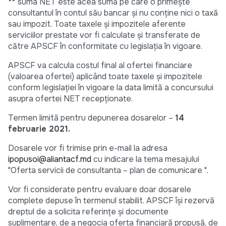
**
suma NET este acea sumă pe care o primește
consultantul în contul său bancar și nu conține nici o taxă
sau impozit. Toate taxele și impozitele aferente
serviciilor prestate vor fi calculate și transferate de
către APSCF în conformitate cu legislația în vigoare.
APSCF va calcula costul final al ofertei financiare
(valoarea ofertei) aplicând toate taxele și impozitele
conform legislației în vigoare la data limită a concursului
asupra ofertei NET recepționate.
Termen limită pentru depunerea dosarelor –
14
februarie 2021.
Dosarele vor fi trimise prin e-mail la adresa
ipopusoi@aliantacf.md
cu indicare la tema mesajului
"Oferta servicii de consultanta – plan de comunicare ".
Vor fi considerate pentru evaluare doar dosarele
complete depuse în termenul stabilit. APSCF își rezervă
dreptul de a solicita referințe și documente
suplimentare, de a negocia oferta financiară propusă, de