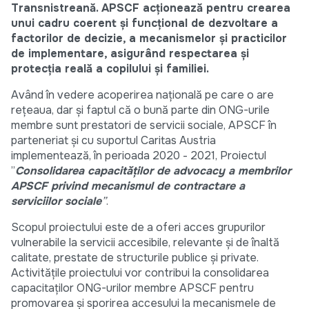
Transnistreană. APSCF acționează pentru crearea
unui cadru coerent și funcțional de dezvoltare a
factorilor de decizie, a mecanismelor și practicilor
de implementare, asigurând respectarea și
protecția reală a copilului și familiei.
Având în vedere acoperirea națională pe care o are
rețeaua, dar și faptul că o bună parte din ONG-urile
membre sunt prestatori de servicii sociale, APSCF în
parteneriat și cu suportul Caritas Austria
implementează, în perioada 2020 - 2021, Proiectul
”
Consolidarea capacităților de advocacy a membrilor
APSCF privind mecanismul de contractare a
serviciilor sociale
”
.
Scopul proiectului este de a oferi acces grupurilor
vulnerabile la servicii accesibile, relevante și de înaltă
calitate, prestate de structurile publice și private.
Activitățile proiectului vor contribui la consolidarea
capacitaților ONG-urilor membre APSCF pentru
promovarea și sporirea accesului la mecanismele de