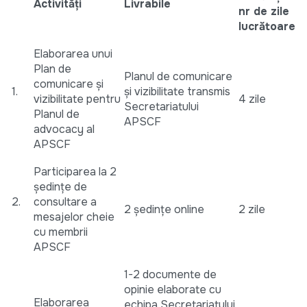
Activități
Livrabile
nr de zile
lucrătoare
Elaborarea unui
Plan de
Planul de comunicare
comunicare și
1.
și vizibilitate transmis
vizibilitate pentru
4 zile
Secretariatului
Planul de
APSCF
advocacy al
APSCF
Participarea la 2
ședințe de
2.
consultare a
2 ședințe online
2 zile
mesajelor cheie
cu membrii
APSCF
1-2 documente de
opinie elaborate cu
Elaborarea
echipa Secretariatului