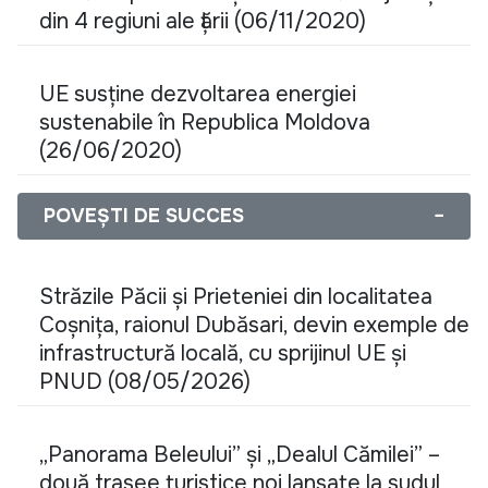
din 4 regiuni ale țării (06/11/2020)
UE susține dezvoltarea energiei
sustenabile în Republica Moldova
(26/06/2020)
POVEȘTI DE SUCCES
−
Străzile Păcii și Prieteniei din localitatea
Coșnița, raionul Dubăsari, devin exemple de
infrastructură locală, cu sprijinul UE și
PNUD (08/05/2026)
„Panorama Beleului” și „Dealul Cămilei” –
două trasee turistice noi lansate la sudul