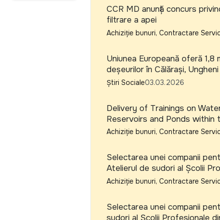
CCR MD anunță concurs privind
filtrare a apei
Achiziție bunuri, Contractare Servic
Uniunea Europeană oferă 1,8 m
deșeurilor în Călărași, Ungheni
Știri Sociale
03.03.2026
Delivery of Trainings on Wat
Reservoirs and Ponds within t
Achiziție bunuri, Contractare Servic
Selectarea unei companii pentr
Atelierul de sudori al Școlii Pr
Achiziție bunuri, Contractare Servic
Selectarea unei companii pentr
sudori al Școlii Profesionale d