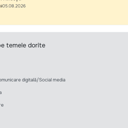
ii
05.08.2026
 pe temele dorite
unicare digitală/Social media
a
re