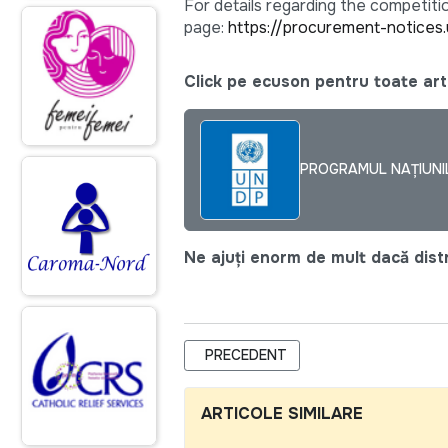
For details regarding the competiti
page:
https://procurement-notices
Click pe ecuson pentru toate arti
PROGRAMUL NAȚIUNI
Ne ajuți enorm de mult dacă distri
ARTICOL PRECEDENT: NATIONAL CO
PRECEDENT
ARTICOLE SIMILARE