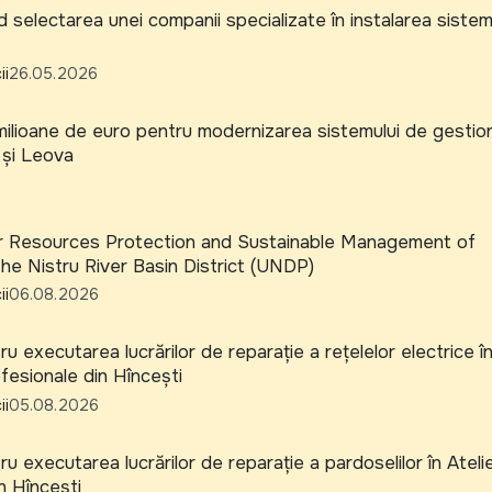
 selectarea unei companii specializate în instalarea siste
ii
26.05.2026
ilioane de euro pentru modernizarea sistemului de gestio
 și Leova
er Resources Protection and Sustainable Management of
he Nistru River Basin District (UNDP)
ii
06.08.2026
u executarea lucrărilor de reparație a rețelelor electrice î
ofesionale din Hîncești
ii
05.08.2026
u executarea lucrărilor de reparație a pardoselilor în Ateli
in Hîncești