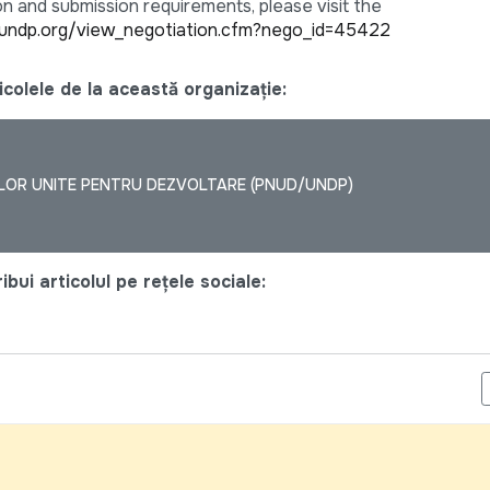
on and submission requirements, please visit the
.undp.org/view_negotiation.cfm?nego_id=45422
colele de la această organizație:
LOR UNITE PENTRU DEZVOLTARE (PNUD/UNDP)
bui articolul pe rețele sociale:
NSULTANT ON AGRONOMY TO UNDERTAKE A FEASIBILITY STUDY