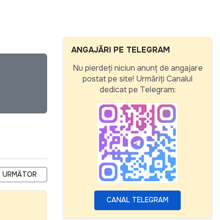
ANGAJĂRI PE TELEGRAM
Nu pierdeți niciun anunț de angajare
postat pe site! Urmăriți Canalul
dedicat pe Telegram:
 FOR THE ESTABLISHMENT OF THE MODERN INFRASTRUCTURE F
ARTICOLUL URMĂTOR: EXTENDED DEADLINE FOR SUBMITTING AP
URMĂTOR
CANAL TELEGRAM