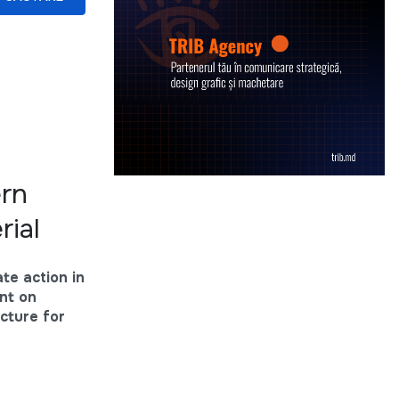
ern
rial
ate action in
nt on
cture for