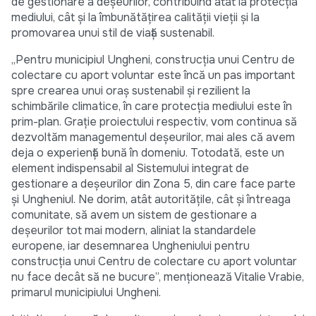
de gestionare a deșeurilor, contribuind atât la protecția
mediului, cât și la îmbunătățirea calității vieții și la
promovarea unui stil de viață sustenabil.
„Pentru municipiul Ungheni, construcția unui Centru de
colectare cu aport voluntar este încă un pas important
spre crearea unui oraș sustenabil și rezilient la
schimbările climatice, în care protecția mediului este în
prim-plan. Grație proiectului respectiv, vom continua să
dezvoltăm managementul deșeurilor, mai ales că avem
deja o experiență bună în domeniu. Totodată, este un
element indispensabil al Sistemului integrat de
gestionare a deșeurilor din Zona 5, din care face parte
și Ungheniul. Ne dorim, atât autoritățile, cât și întreaga
comunitate, să avem un sistem de gestionare a
deșeurilor tot mai modern, aliniat la standardele
europene, iar desemnarea Ungheniului pentru
construcția unui Centru de colectare cu aport voluntar
nu face decât să ne bucure”, menționează Vitalie Vrabie,
primarul municipiului Ungheni.