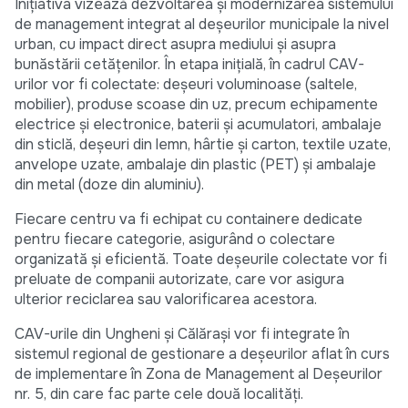
Inițiativa vizează dezvoltarea și modernizarea sistemului
de management integrat al deșeurilor municipale la nivel
urban, cu impact direct asupra mediului și asupra
bunăstării cetățenilor. În etapa inițială, în cadrul CAV-
urilor vor fi colectate: deșeuri voluminoase (saltele,
mobilier), produse scoase din uz, precum echipamente
electrice și electronice, baterii și acumulatori, ambalaje
din sticlă, deșeuri din lemn, hârtie și carton, textile uzate,
anvelope uzate, ambalaje din plastic (PET) și ambalaje
din metal (doze din aluminiu).
Fiecare centru va fi echipat cu containere dedicate
pentru fiecare categorie, asigurând o colectare
organizată și eficientă. Toate deșeurile colectate vor fi
preluate de companii autorizate, care vor asigura
ulterior reciclarea sau valorificarea acestora.
CAV-urile din Ungheni și Călărași vor fi integrate în
sistemul regional de gestionare a deșeurilor aflat în curs
de implementare în Zona de Management al Deșeurilor
nr. 5, din care fac parte cele două localități.