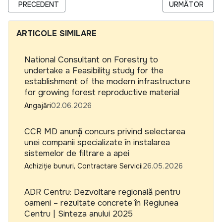
ARTICOL PRECEDENT: ANALIZA CPD: FEMEILE DIN MOLDOVA 
ARTICOLUL URM
PRECEDENT
URMĂTOR
ARTICOLE SIMILARE
National Consultant on Forestry to
undertake a Feasibility study for the
establishment of the modern infrastructure
for growing forest reproductive material
Angajări
02.06.2026
CCR MD anunță concurs privind selectarea
unei companii specializate în instalarea
sistemelor de filtrare a apei
Achiziție bunuri, Contractare Servicii
26.05.2026
ADR Centru: Dezvoltare regională pentru
oameni – rezultate concrete în Regiunea
Centru | Sinteza anului 2025