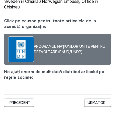
Sweden in Chisinau
Norwegian Embassy Office in
Chisinau
Click pe ecuson pentru toate articolele de la
această organizație:
PROGRAMUL NAȚIUNILOR UNITE PENTRU
DEZVOLTARE (PNUD/UNDP)
Ne ajuți enorm de mult dacă distribui articolul pe
rețele sociale:
ARTICOL PRECEDENT: AUTORITĂȚI LOCALE INSTRUITE SĂ A
ARTICOLUL URM
PRECEDENT
URMĂTOR