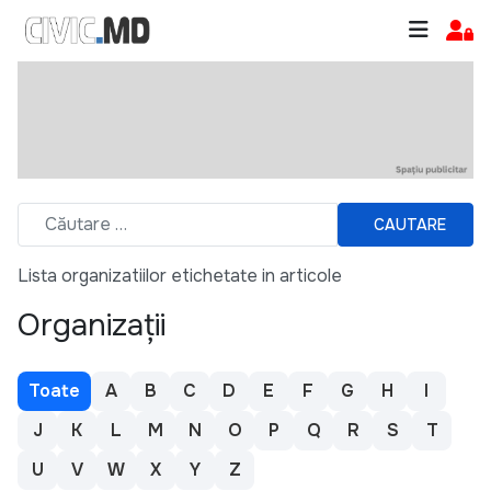
CAUTARE
Lista organizatiilor etichetate in articole
Organizații
Toate
A
B
C
D
E
F
G
H
I
J
K
L
M
N
O
P
Q
R
S
T
U
V
W
X
Y
Z