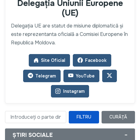
Delegația Uniunii Europene
(UE)
Delegaţia UE are statut de misiune diplomatică şi
este reprezentanta oficială a Comisiei Europene în
Republica Moldova.
Site Oficial
Facebook
Telegram
YouTube
Instagram
FILTRU
CURĂȚĂ
Introduceți o parte din titlu
ȘTIRI SOCIALE
−