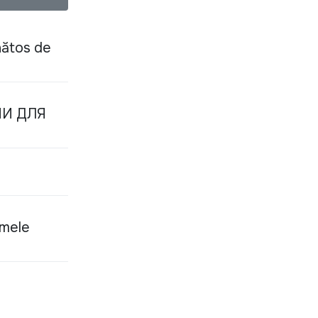
nătos de
НИ ДЛЯ
emele