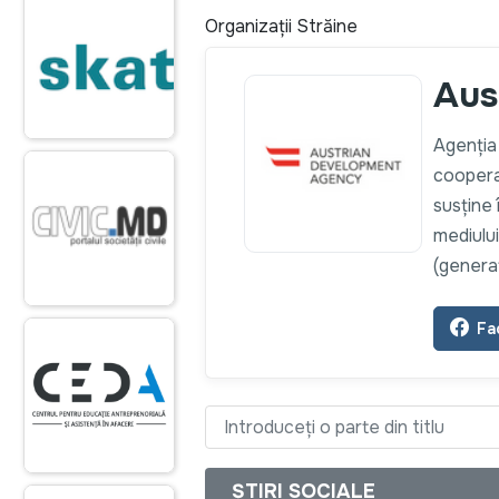
Organizații Străine
Aus
Agenția
coopera
susține 
mediului
(genera
Fa
Introduceți o parte din titlu
ȘTIRI SOCIALE