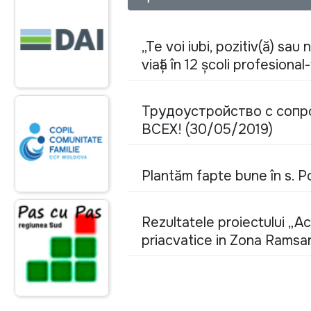
„Te voi iubi, pozitiv(ă) s
viață în 12 școli profesiona
Трудоустройство с со
ВСЕХ! (30/05/2019)
Plantăm fapte bune în s. P
Rezultatele proiectului „Ac
priacvatice in Zona Ramsar