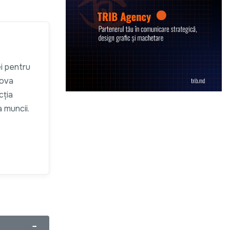
i pentru
dova
cția
a muncii.
−