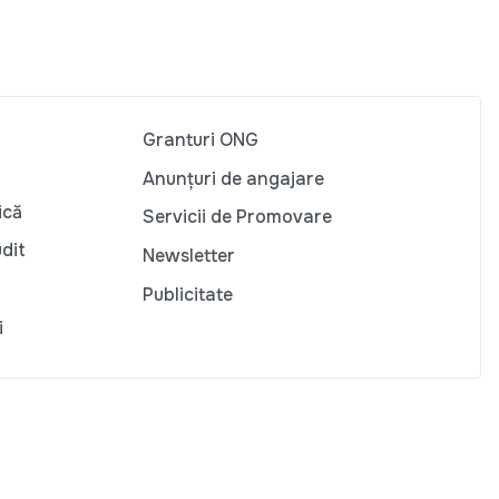
Granturi ONG
Anunțuri de angajare
ică
Servicii de Promovare
udit
Newsletter
Publicitate
i