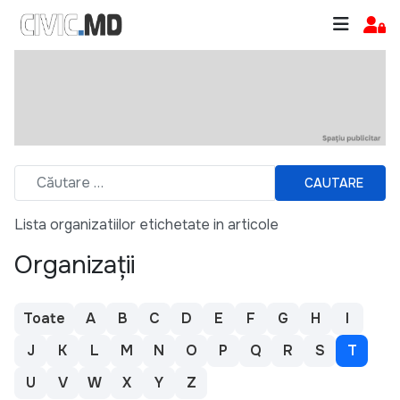
CAUTARE
Lista organizatiilor etichetate in articole
Organizații
Toate
A
B
C
D
E
F
G
H
I
J
K
L
M
N
O
P
Q
R
S
T
U
V
W
X
Y
Z