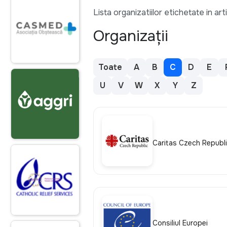
Lista organizatiilor etichetate in art
Organizații
Toate
A
B
C
D
E
U
V
W
X
Y
Z
Caritas Czech Republ
Consiliul Europei