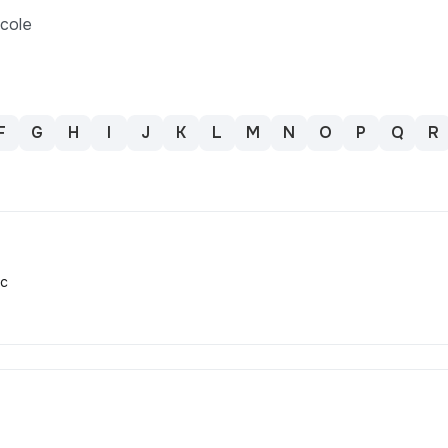
icole
F
G
H
I
J
K
L
M
N
O
P
Q
R
ic