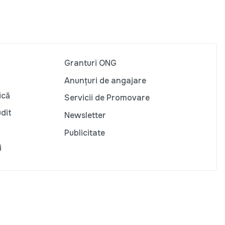
Granturi ONG
Anunțuri de angajare
ică
Servicii de Promovare
udit
Newsletter
Publicitate
i