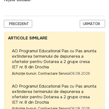
ARTICOL PRECEDENT: REQUEST FOR QUOTATION (RFQ) – P
ARTICOLUL URM
PRECEDENT
URMĂTOR
ARTICOLE SIMILARE
AO Programul Educational Pas cu Pas anunta
extinderea termenului de depunerea a
ofertelor pentru Dotarea a 2 grupe cresa
IET nr. 8 din Drochia
Achiziție bunuri, Contractare Servicii
06.08.2026
AO Programul Educational Pas cu Pas anunta
extinderea termenului de depunerea a
ofertelor pentru Dotarea a 2 grupe cresa
IET nr. 8 din Drochia
Achiziție bunuri, Contractare Servicii
06.08.2026