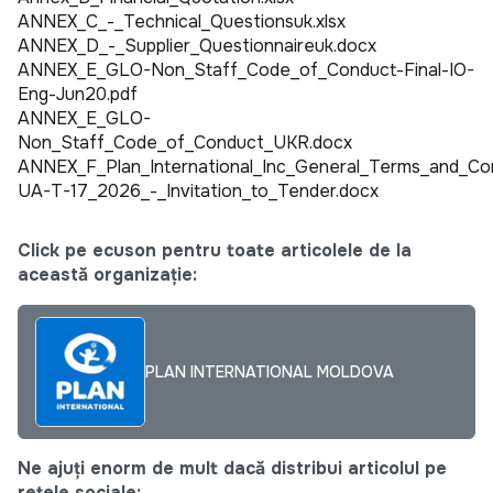
ANNEX_C_-_Technical_Questionsuk.xlsx
ANNEX_D_-_Supplier_Questionnaireuk.docx
ANNEX_E_GLO-Non_Staff_Code_of_Conduct-Final-IO-
Eng-Jun20.pdf
ANNEX_E_GLO-
Non_Staff_Code_of_Conduct_UKR.docx
ANNEX_F_Plan_International_Inc_General_Terms_and_Con
UA-T-17_2026_-_Invitation_to_Tender.docx
Click pe ecuson pentru toate articolele de la
această organizație:
PLAN INTERNATIONAL MOLDOVA
Ne ajuți enorm de mult dacă distribui articolul pe
rețele sociale: