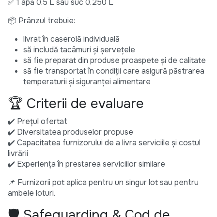
✅ 1 apă 0.5 L sau suc 0.250 L
📦 Prânzul trebuie:
livrat în caserolă individuală
să includă tacâmuri și șervețele
să fie preparat din produse proaspete și de calitate
să fie transportat în condiții care asigură păstrarea
temperaturii și siguranței alimentare
🏆 Criterii de evaluare
✔️ Prețul ofertat
✔️ Diversitatea produselor propuse
✔️ Capacitatea furnizorului de a livra serviciile și costul
livrării
✔️ Experiența în prestarea serviciilor similare
📌 Furnizorii pot aplica pentru un singur lot sau pentru
ambele loturi.
🛡️ Safeguarding & Cod de