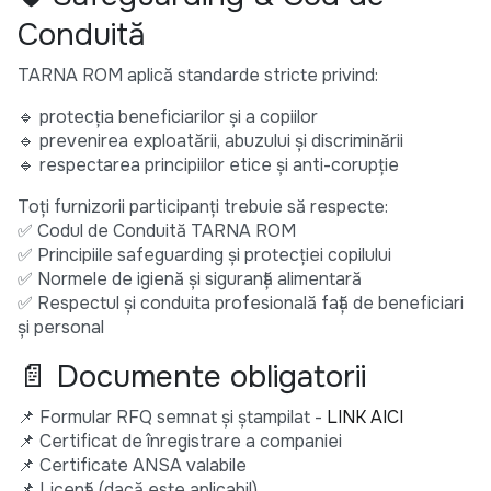
Conduită
TARNA ROM aplică standarde stricte privind:
🔹 protecția beneficiarilor și a copiilor
🔹 prevenirea exploatării, abuzului și discriminării
🔹 respectarea principiilor etice și anti-corupție
Toți furnizorii participanți trebuie să respecte:
✅ Codul de Conduită TARNA ROM
✅ Principiile safeguarding și protecției copilului
✅ Normele de igienă și siguranță alimentară
✅ Respectul și conduita profesională față de beneficiari
și personal
📄 Documente obligatorii
📌 Formular RFQ semnat și ștampilat -
LINK AICI
📌 Certificat de înregistrare a companiei
📌 Certificate ANSA valabile
📌 Licență (dacă este aplicabil)