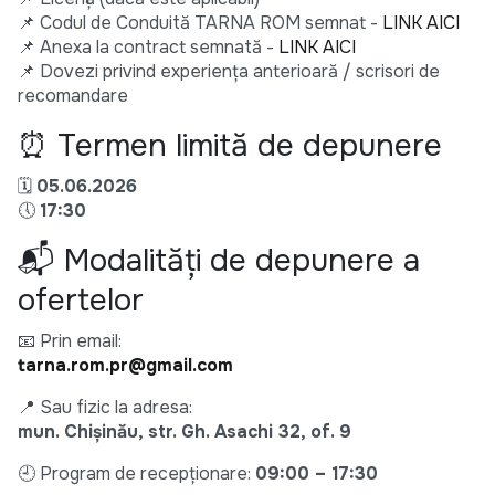
📌 Codul de Conduită TARNA ROM semnat -
LINK AICI
📌 Anexa la contract semnată -
LINK AICI
📌 Dovezi privind experiența anterioară / scrisori de
recomandare
⏰ Termen limită de depunere
🗓️
05.06.2026
🕔
17:30
📬 Modalități de depunere a
ofertelor
📧 Prin email:
tarna.rom.pr@gmail.com
📍 Sau fizic la adresa:
mun. Chișinău, str. Gh. Asachi 32, of. 9
🕘 Program de recepționare:
09:00 – 17:30