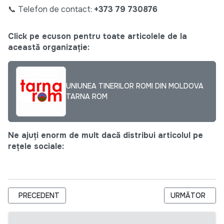
📞 Telefon de contact:
+373 79 730876
Click pe ecuson pentru toate articolele de la
această organizație:
UNIUNEA TINERILOR ROMI DIN MOLDOVA
TARNA ROM
Ne ajuți enorm de mult dacă distribui articolul pe
rețele sociale:
ARTICOL PRECEDENT: UA-T-17 2026 INVITATION TO TENDE
ARTICOLUL URM
PRECEDENT
URMĂTOR