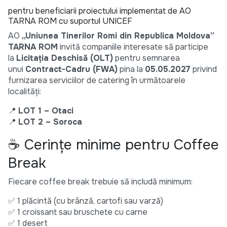
pentru beneficiarii proiectului implementat de AO
TARNA ROM cu suportul UNICEF
AO
„Uniunea Tinerilor Romi din Republica Moldova”
TARNA ROM
invită companiile interesate să participe
la
Licitația Deschisă (OLT)
pentru semnarea
unui
Contract-Cadru (FWA)
pina la
05.05.2027
privind
furnizarea serviciilor de catering în următoarele
localități:
📍
LOT 1 – Otaci
📍
LOT 2 – Soroca
☕ Cerințe minime pentru Coffee
Break
Fiecare coffee break trebuie să includă minimum:
✅ 1 plăcintă (cu brânză, cartofi sau varză)
✅ 1 croissant sau bruschete cu carne
✅ 1 desert