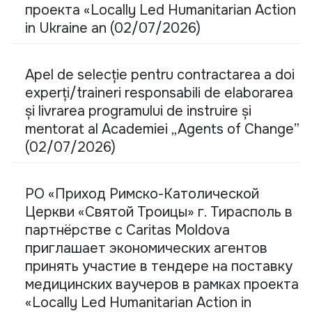
проекта «Locally Led Humanitarian Action
in Ukraine an (02/07/2026)
Apel de selecție pentru contractarea a doi
experți/traineri responsabili de elaborarea
și livrarea programului de instruire și
mentorat al Academiei „Agents of Change”
(02/07/2026)
РО «Приход Римско-Католической
Церкви «Святой Троицы» г. Тирасполь в
партнёрстве с Caritas Moldova
приглашает экономических агентов
принять участие в тендере на поставку
медицинских ваучеров в рамках проекта
«Locally Led Humanitarian Action in