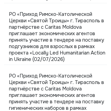
РО «Приход Римско-Католической
Церкви «Святой Троицы» г. Тирасполь в
партнёрстве с Caritas Moldova
приглашает экономических агентов
принять участие в тендере на поставку
подгузников для взрослых в рамках
проекта «Locally Led Humanitarian Action
in Ukraine (02/07/2026)
РО «Приход Римско-Католической
Церкви «Святой Троицы» г. Тирасполь в
партнёрстве с Caritas Moldova
приглашает экономических агентов
принять участие в тендере на поставку
гигиенических наборов в рамках