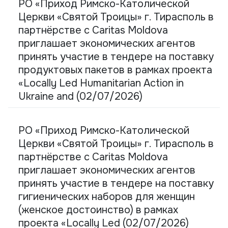
РО «Приход Римско-Католической
Церкви «Святой Троицы» г. Тирасполь в
партнёрстве с Caritas Moldova
приглашает экономических агентов
принять участие в тендере на поставку
продуктовых пакетов в рамках проекта
«Locally Led Humanitarian Action in
Ukraine and (02/07/2026)
РО «Приход Римско-Католической
Церкви «Святой Троицы» г. Тирасполь в
партнёрстве с Caritas Moldova
приглашает экономических агентов
принять участие в тендере на поставку
гигиенических наборов для женщин
(женское достоинство) в рамках
проекта «Locally Led (02/07/2026)