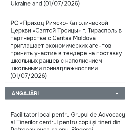
Ukraine and (01/07/2026)
РО «Приход Римско-Католической
Церкви «Святой Троицы» г. Тирасполь в
партнёрстве с Caritas Moldova
приглашает экономических агентов
принять участие в тендере на поставку
школьных ранцев с наполнением
школьными принадлежностями
(01/07/2026)
ANGAJĂRI
−
Facilitator local pentru Grupul de Advocacy
al Tinerilor centrul pentru copii și tineri din
Petropavlovca, raionul Sîngerei