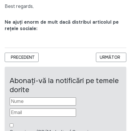
Best regards,
Ne ajuți enorm de mult dacă distribui articolul pe
rețele sociale:
ARTICOL PRECEDENT: CERERE DE OFERTE PENTRU ACHIZIȚIO
ARTICOLUL URM
PRECEDENT
URMĂTOR
Abonați-vă la notificări pe temele
dorite