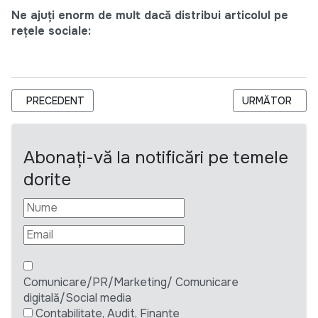
Ne ajuți enorm de mult dacă distribui articolul pe
rețele sociale:
ARTICOL PRECEDENT: I.P. CENTRUL NAȚIONAL PENTRU ENERGI
ARTICOLUL URM
PRECEDENT
URMĂTOR
Abonați-vă la notificări pe temele
dorite
Comunicare/PR/Marketing/ Comunicare
digitală/Social media
Contabilitate, Audit, Finante