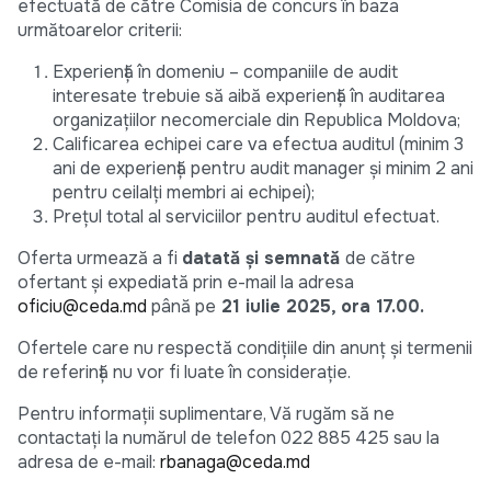
efectuată de către Comisia de concurs în baza
următoarelor criterii:
Experiență în domeniu – companiile de audit
interesate trebuie să aibă experiență în auditarea
organizațiilor necomerciale din Republica Moldova;
Calificarea echipei care va efectua auditul (minim 3
ani de experiență pentru audit manager și minim 2 ani
pentru ceilalți membri ai echipei);
Prețul total al serviciilor pentru auditul efectuat.
Oferta urmează a fi
datată și semnată
de către
ofertant și expediată prin e-mail la adresa
oficiu@ceda.md
până pe
21 iulie 2025, ora 17.00.
Ofertele care nu respectă condițiile din anunț și termenii
de referință nu vor fi luate în considerație.
Pentru informații suplimentare, Vă rugăm să ne
contactați la numărul de telefon 022 885 425 sau la
adresa de e-mail:
rbanaga@ceda.md