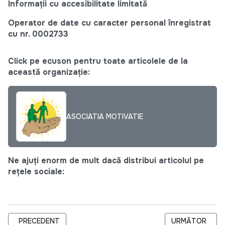
Informații cu accesibilitate limitată
Operator de date cu caracter personal înregistrat
cu nr. 0002733
Click pe ecuson pentru toate articolele de la
această organizație:
ASOCIATIA MOTIVATIE
Ne ajuți enorm de mult dacă distribui articolul pe
rețele sociale:
ARTICOL PRECEDENT: REPETAT: TERMENI DE REFERINȚĂ PENT
ARTICOLUL URM
PRECEDENT
URMĂTOR