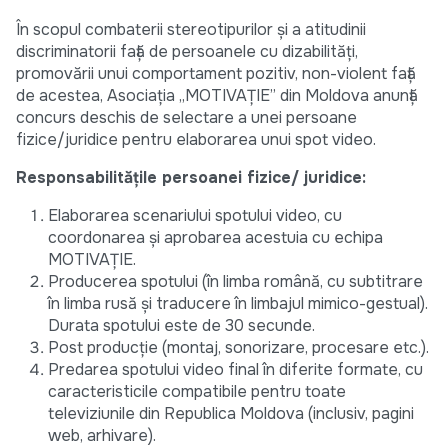
În scopul combaterii stereotipurilor și a atitudinii
discriminatorii față de persoanele cu dizabilități,
promovării unui comportament pozitiv, non-violent față
de acestea, Asociația „MOTIVAȚIE” din Moldova anunță
concurs deschis de selectare a unei persoane
fizice/juridice pentru elaborarea unui spot video.
Responsabilitățile persoanei fizice/ juridice:
Elaborarea scenariului spotului video, cu
coordonarea și aprobarea acestuia cu echipa
MOTIVAȚIE.
Producerea spotului (în limba română, cu subtitrare
în limba rusă și traducere în limbajul mimico-gestual).
Durata spotului este de 30 secunde.
Post producție (montaj, sonorizare, procesare etc.).
Predarea spotului video final în diferite formate, cu
caracteristicile compatibile pentru toate
televiziunile din Republica Moldova (inclusiv, pagini
web, arhivare).