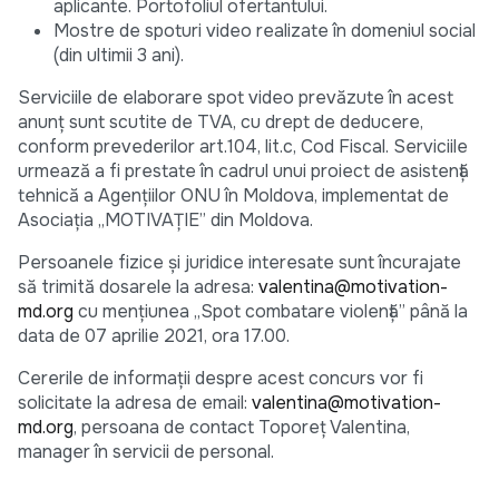
aplicante. Portofoliul ofertantului.
Mostre de spoturi video realizate în domeniul social
(din ultimii 3 ani).
Serviciile de elaborare spot video prevăzute în acest
anunț sunt scutite de TVA, cu drept de deducere,
conform prevederilor art.104, lit.c, Cod Fiscal. Serviciile
urmează a fi prestate în cadrul unui proiect de asistență
tehnică a Agențiilor ONU în Moldova, implementat de
Asociația „MOTIVAȚIE” din Moldova.
Persoanele fizice și juridice interesate sunt încurajate
să trimită dosarele la adresa:
valentina@motivation-
md.org
cu mențiunea „Spot combatare violență” până la
data de 07 aprilie 2021, ora 17.00.
Cererile de informații despre acest concurs vor fi
solicitate la adresa de email:
valentina@motivation-
md.org
, persoana de contact Toporeț Valentina,
manager în servicii de personal.