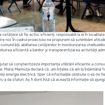
 cetățenii să fie activi, eficienți, responsabili la ei în localita
tre noi. În cadrul proiectului ne propunem să schimbăm atitud
comunității, abilitarea cetățenilor în monitorizarea cheltuielilo
ltuirea eficientă a banilor și transparentizarea activității admi
u ajutat să conștientizeze importanța utilizării eficiente a cons
te. Maria Marinuța declară că „am înțeles că am la îndemână f
i energia electrică. Sper că informațiile obținute o să-mi fi
u a da sfaturi. Aș fi dorit însă că această informație să ajung