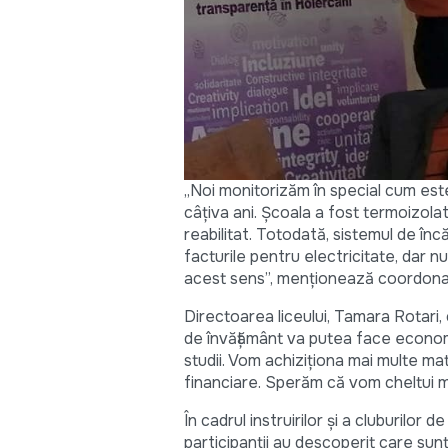
„Noi monitorizăm în special cum este
câțiva ani. Școala a fost termoizolat
reabilitat. Totodată, sistemul de înc
facturile pentru electricitate, dar n
acest sens”, menționează coordonat
Directoarea liceului, Tamara Rotari, c
de învățământ va putea face economii
studii. Vom achiziționa mai multe ma
financiare. Sperăm că vom cheltui ma
În cadrul instruirilor și a cluburilo
participanții au descoperit care sun