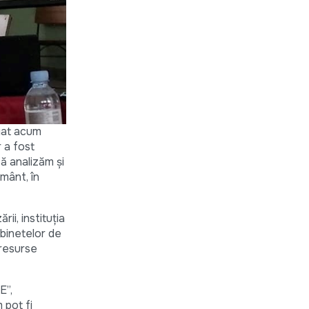
țiat acum
r a fost
să analizăm și
ământ, în
ii, instituția
abinetelor de
 resurse
E”,
 pot fi