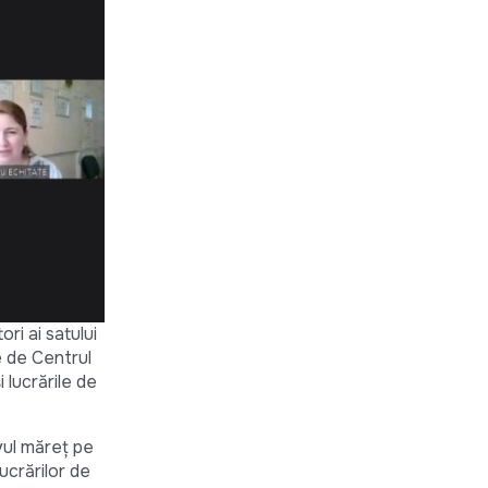
ri ai satului
te de Centrul
 lucrările de
ivul măreț pe
ucrărilor de