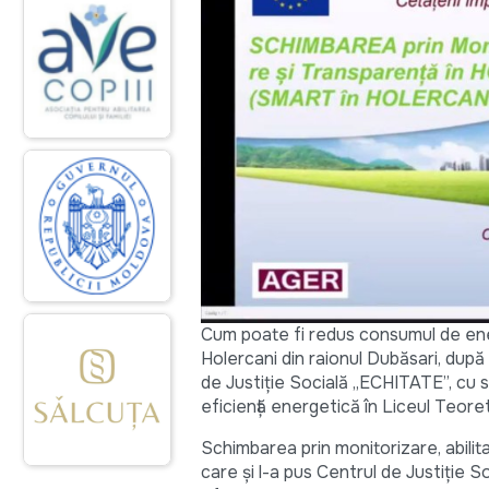
Cum poate fi redus consumul de energ
Holercani din raionul Dubăsari, după c
de Justiție Socială „ECHITATE”, cu s
eficiență energetică în Liceul Teoret
Schimbarea prin monitorizare, abilita
care și l-a pus Centrul de Justiție S