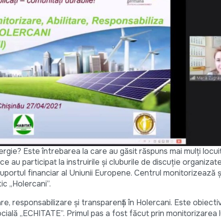
ie? Este întrebarea la care au găsit răspuns mai mulți locuito
e au participat la instruirile și cluburile de discuție organiza
uportul financiar al Uniunii Europene. Centrul monitorizează și
ic „Holercani”.
re, responsabilizare și transparență în Holercani. Este obiect
ocială „ECHITATE”. Primul pas a fost făcut prin monitorizarea l