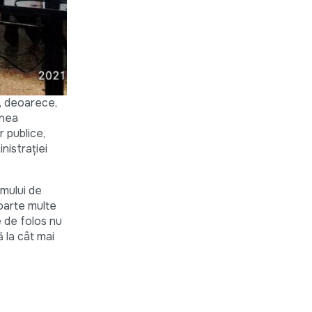
te, deoarece,
inea
r publice,
nistrației
umului de
oarte multe
e de folos nu
ă la cât mai