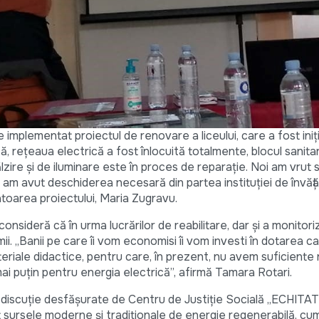
 implementat proiectul de renovare a liceului, care a fost ini
ă, rețeaua electrică a fost înlocuită totalmente, blocul sanita
ălzire și de iluminare este în proces de reparație. Noi am vrut 
u am avut deschiderea necesară din partea instituției de învăț
oarea proiectului, Maria Zugravu.
onsideră că în urma lucrărilor de reabilitare, dar și a monitorizăr
. „Banii pe care îi vom economisi îi vom investi în dotarea c
teriale didactice, pentru care, în prezent, nu avem suficiente
i puțin pentru energia electrică”, afirmă Tamara Rotari.
r de discuție desfășurate de Centru de Justiție Socială „ECHITAT
t sursele moderne și tradiționale de energie regenerabilă, cum