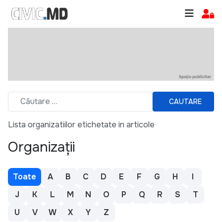
CAUTARE
Lista organizatiilor etichetate in articole
Organizații
Toate
A
B
C
D
E
F
G
H
I
J
K
L
M
N
O
P
Q
R
S
T
U
V
W
X
Y
Z