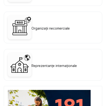
Organizații necomerciale
Reprezentanțe internaționale