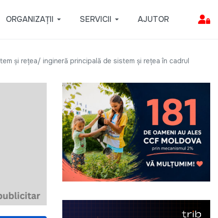
ORGANIZAȚII
SERVICII
AJUTOR
em și rețea/ ingineră principală de sistem și rețea în cadrul