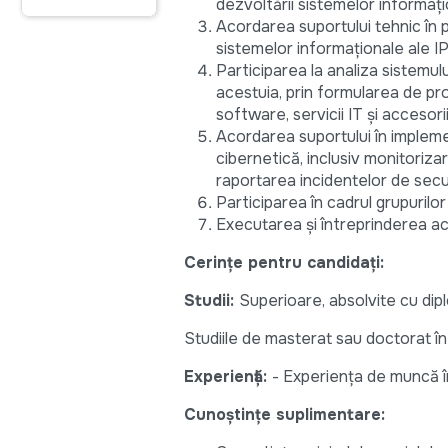
dezvoltării sistemelor informați
Acordarea suportului tehnic în 
sistemelor informaționale ale IP
Participarea la analiza sistemul
acestuia, prin formularea de pro
software, servicii IT și accesorii
Acordarea suportului în impleme
cibernetică, inclusiv monitorizar
raportarea incidentelor de secur
Participarea în cadrul grupurilor 
Executarea și întreprinderea acț
Cerințe pentru candidați:
Studii:
Superioare, absolvite cu dip
Studiile de masterat sau doctorat în
Experiență:
- Experiența de muncă în
Cunoștințe suplimentare: