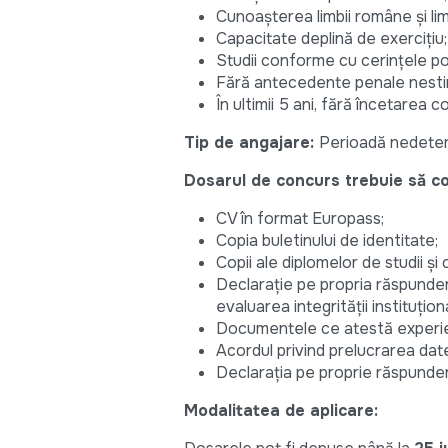
Cunoașterea limbii române și limb
Capacitate deplină de exercițiu;
Studii conforme cu cerințele pos
Fără antecedente penale nestins
În ultimii 5 ani, fără încetarea 
Tip de angajare:
Perioadă nedete
Dosarul de concurs trebuie să co
CV în format Europass;
Copia buletinului de identitate;
Copii ale diplomelor de studii și
Declarație pe propria răspundere
evaluarea integrității instituțion
Documentele ce atestă experie
Acordul privind prelucrarea date
Declarația pe proprie răspunder
Modalitatea de aplicare: