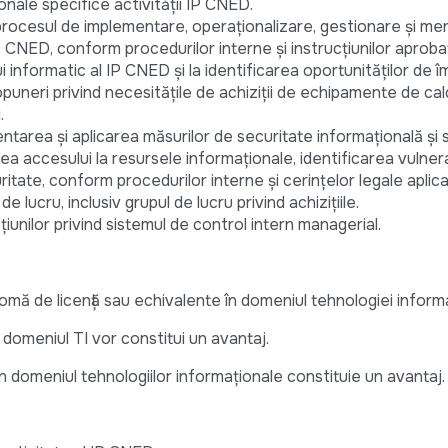
onale specifice activității IP CNED.
procesul de implementare, operaționalizare, gestionare și m
 CNED, conform procedurilor interne și instrucțiunilor aprobat
ui informatic al IP CNED și la identificarea oportunităților de 
puneri privind necesitățile de achiziții de echipamente de calc
.
ntarea și aplicarea măsurilor de securitate informațională și 
ea accesului la resursele informaționale, identificarea vulnerabi
itate, conform procedurilor interne și cerințelor legale aplica
de lucru, inclusiv grupul de lucru privind achizițiile.
iunilor privind sistemul de control intern managerial.
lomă de licență sau echivalente în domeniul tehnologiei inform
 domeniul TI vor constitui un avantaj.
 domeniul tehnologiilor informaționale constituie un avantaj.