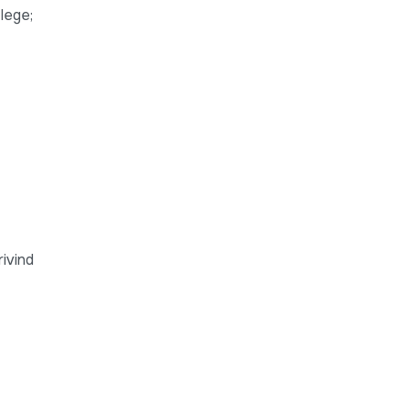
 lege;
rivind