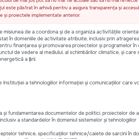
ticolul de mai jos pot să nu mai fie actuale sau să nu mai reflecte 
l este păstrat în arhivă pentru a asigura transparența și accesul 
ele și proiectele implementate anterior.
e misiunea de a coordona și de a organiza activitățile orient
stat în domeniile de activitate atribuite, inclusiv prin atragerea
entru finanțarea și promovarea proiectelor și programelor în
nctul de vedere al mediului, al schimbărilor climatice, și care 
ergetică a țării.
e Instituției a tehnologiilor informației și comunicațiilor care 
a și fundamentarea documentelor de politici, proiectelor de 
nclusiv a standardelor în domeniul sistemelor și tehnologiilor
ptelor tehnice, specificațiilor tehnice/caiete de sarcini în d