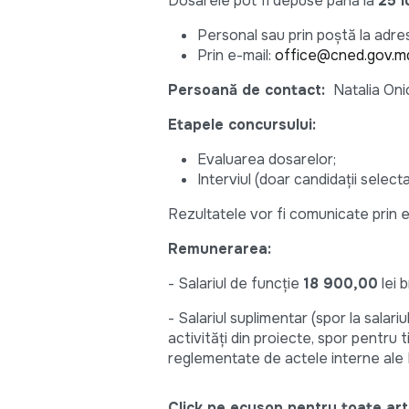
Dosarele pot fi depuse până la
25 i
Personal sau prin poștă la adres
Prin e-mail:
office@cned.gov.m
Persoană de contact:
Natalia Oni
Etapele concursului:
Evaluarea dosarelor;
Interviul (doar candidații selectați
Rezultatele vor fi comunicate prin e
Remunerarea:
- Salariul de funcție
18 900,00
lei b
- Salariul suplimentar (spor la salariu
activități din proiecte, spor pentru tit
reglementate de actele interne ale
Click pe ecuson pentru toate arti