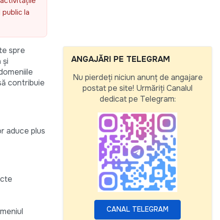
activitățile
public la
ate spre
ANGAJĂRI PE TELEGRAM
 și
 domeniile
Nu pierdeți niciun anunț de angajare
să contribuie
postat pe site! Urmăriți Canalul
dedicat pe Telegram:
vor aduce plus
acte
CANAL TELEGRAM
omeniul