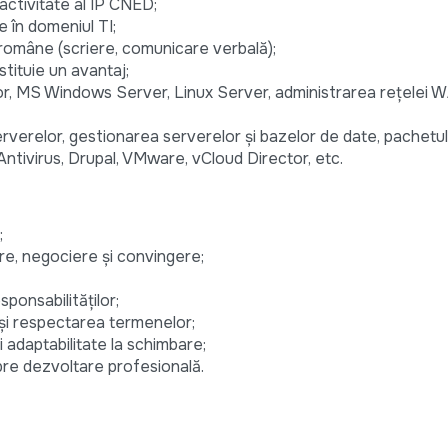
activitate al IP CNED;
e în domeniul TI;
 române (scriere, comunicare verbală);
tituie un avantaj;
tor, MS Windows Server, Linux Server, administrarea rețelei 
verelor, gestionarea serverelor și bazelor de date, pachetu
ntivirus, Drupal, VMware, vCloud Director, etc.
;
re, negociere și convingere;
ponsabilităților;
 și respectarea termenelor;
și adaptabilitate la schimbare;
 spre dezvoltare profesională.