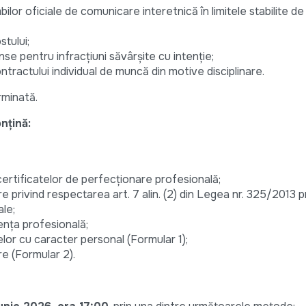
ilor oficiale de comunicare interetnică în limitele stabilite de
tului;
e pentru infracțiuni săvârșite cu intenție;
contractului individual de muncă din motive disciplinare.
rminată.
nțină:
 certificatelor de perfecționare profesională;
 privind respectarea art. 7 alin. (2) din Legea nr. 325/2013 p
ale;
nța profesională;
lor cu caracter personal (Formular 1);
e (Formular 2).