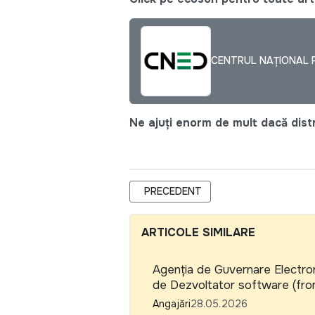
CENTRUL NAȚIONAL P
Ne ajuți enorm de mult dacă distri
ARTICOL PRECEDENT: COALIȚIA NA
PRECEDENT
ARTICOLE SIMILARE
Agenția de Guvernare Electron
de Dezvoltator software (front
Angajări
28.05.2026