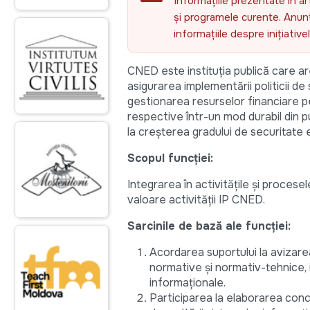
Informațiile prezentate în ar
și programele curente. Anunțu
informațiile despre inițiativ
CNED este instituția publică care ar
asigurarea implementării politicii de 
gestionarea resurselor financiare p
respective într-un mod durabil din pu
la creșterea gradului de securitate en
Scopul funcției:
Integrarea în activitățile și procesel
valoare activității IP CNED.
Sarcinile de bază ale funcției:
Acordarea suportului la avizare
normative și normativ-tehnice, i
informaționale.
Participarea la elaborarea conce