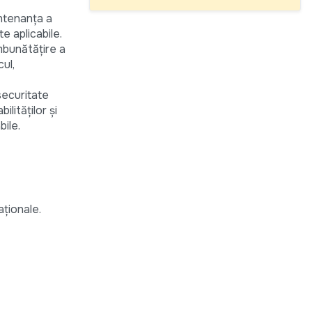
entenanța a
e aplicabile.
îmbunătățire a
ul,
securitate
lităților și
bile.
aționale.