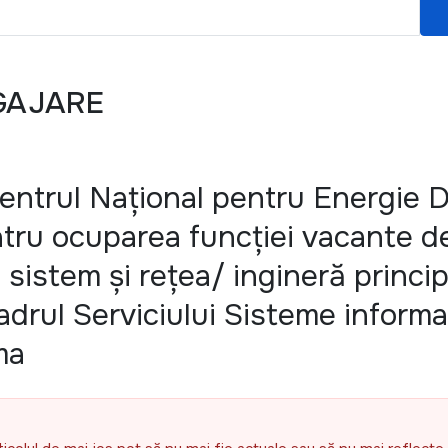
GAJARE
Centrul Național pentru Energie 
tru ocuparea funcției vacante d
e sistem și rețea/ ingineră princi
cadrul Serviciului Sisteme informa
ma