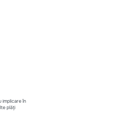
u implicare în
lte plăți