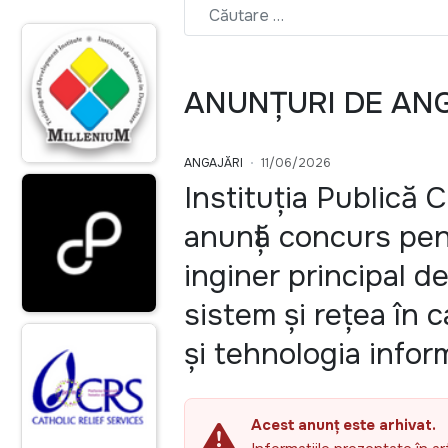
ANUNȚURI DE AN
ANGAJĂRI
11/06/2026
Instituția Publică 
anunță concurs pen
inginer principal d
sistem și rețea în 
și tehnologia infor
Acest anunț este arhivat.