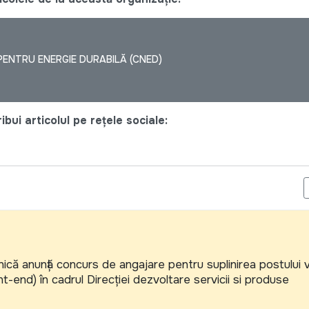
ENTRU ENERGIE DURABILĂ (CNED)
bui articolul pe rețele sociale:
ȚIONALĂ „VIAȚA FĂRĂ VIOLENȚĂ” ANGAJEAZĂ COORDONATOR/-OAR
ică anunță concurs de angajare pentru suplinirea postului 
-end) în cadrul Direcției dezvoltare servicii si produse