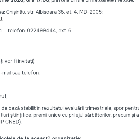
unie 2026, ora 17:00
, prin una dintre următoarele metode:
a: Chișinău, str. Albișoara 38, et. 4, MD-2005;
d.
ci – telefon: 022499444, ext. 6
 vor fi invitați);
-mail sau telefon.
rut;
l de bază stabilit în rezultatul evaluării trimestriale, spor pentr
luri științifice, premii unice cu prilejul sărbătorilor, precum și a
 IP CNED).
colele de la această organizație: