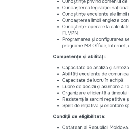
Cunoștințe privind domeniul de 
Cunoașterea legislaţiei național
Cunoştinţe excelente ale limbii
Cunoașterea limbii engleze cons
Cunoștințe: operare la calcula
FI, VPN;
Programarea și configurarea ser
programe MS Office, Internet, A
Competențe și abilități:
Capacitate de analiză și sinteză
Abilități excelente de comunica
Capacitate de lucru în echipă;
Luare de decizii și asumare a res
Organizare eficientă a timpului
Rezistență la sarcini repetitive 
Spirit de inițiativă și orientare
Condiții de eligibilitate:
Cetățean al Republicii Moldova;