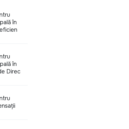
ntru
pală în
 eficien
ntru
pală în
 de Direc
ntru
nsații