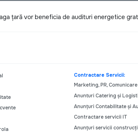
reaga țară vor beneficia de audituri energetice gra
Contractare Servicii:
al
Marketing, PR, Comunicare
Anunturi Catering și Logist
itate
Anunțuri Contabilitate și A
ecvente
Contractare servicii IT
Anunțuri servicii construcți
rola