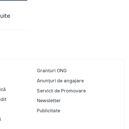
tuite
Granturi ONG
Anunțuri de angajare
ică
Servicii de Promovare
udit
Newsletter
Publicitate
i