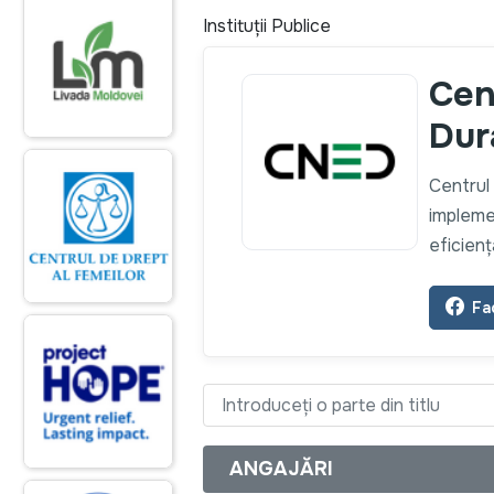
Instituții Publice
Cen
Dur
Centrul 
implemen
eficienț
Fa
Introduceți o parte din titlu
ANGAJĂRI