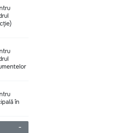
ntru
drul
cție)
ntru
drul
cumentelor
ntru
ipală în
−