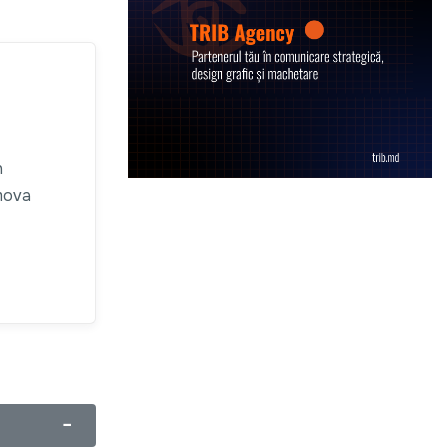
n
omova
−