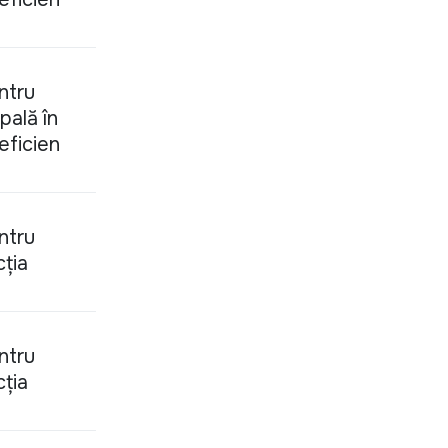
ntru
pală în
 eficien
ntru
cția
ntru
cția