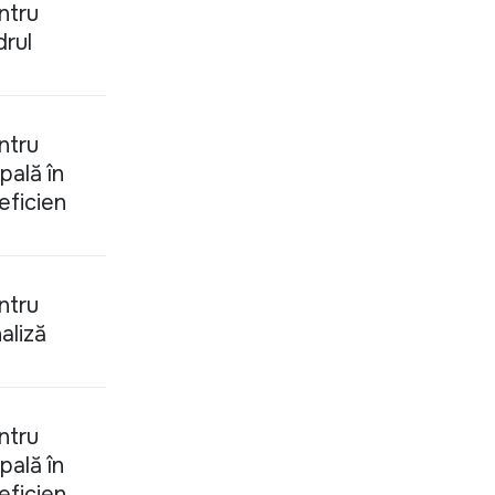
ntru
drul
ntru
pală în
 eficien
ntru
aliză
ntru
pală în
 eficien