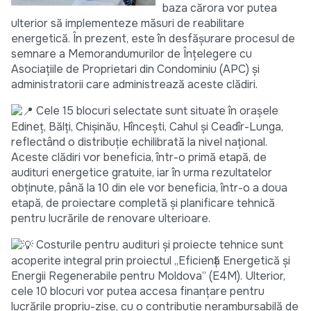
baza cărora vor putea
ulterior să implementeze măsuri de reabilitare
energetică. În prezent, este în desfășurare procesul de
semnare a Memorandumurilor de Înțelegere cu
Asociațiile de Proprietari din Condominiu (APC) și
administratorii care administrează aceste clădiri.
Cele 15 blocuri selectate sunt situate în orașele
Edineț, Bălți, Chișinău, Hîncești, Cahul și Ceadîr-Lunga,
reflectând o distribuție echilibrată la nivel național.
Aceste clădiri vor beneficia, într-o primă etapă, de
audituri energetice gratuite, iar în urma rezultatelor
obținute, până la 10 din ele vor beneficia, într-o a doua
etapă, de proiectare completă și planificare tehnică
pentru lucrările de renovare ulterioare.
Costurile pentru audituri și proiecte tehnice sunt
acoperite integral prin proiectul „Eficiență Energetică și
Energii Regenerabile pentru Moldova” (E4M). Ulterior,
cele 10 blocuri vor putea accesa finanțare pentru
lucrările propriu-zise, cu o contribuție nerambursabilă de