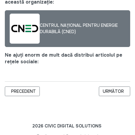
această organizație:
CENTRUL NAȚIONAL PENTRU ENERGIE
DURABILĂ (CNED)
Ne ajuți enorm de mult dacă distribui articolul pe
rețele sociale:
ARTICOL PRECEDENT: JURNALUL MONITORULUI DE ACCESIBIL
ARTICOLUL URMĂ
PRECEDENT
URMĂTOR
2026 CIVIC DIGITAL SOLUTIONS