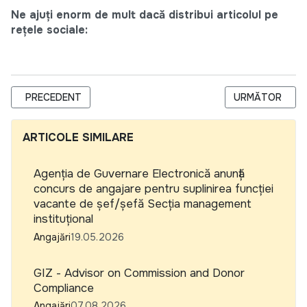
Ne ajuți enorm de mult dacă distribui articolul pe
rețele sociale:
ARTICOL PRECEDENT: TERMEN EXTINS - CARITAS MOLDOVA 
ARTICOLUL URM
PRECEDENT
URMĂTOR
ARTICOLE SIMILARE
Agenția de Guvernare Electronică anunță
concurs de angajare pentru suplinirea funcției
vacante de șef/șefă Secția management
instituțional
Angajări
19.05.2026
GIZ - Advisor on Commission and Donor
Compliance
Angajări
07.08.2026