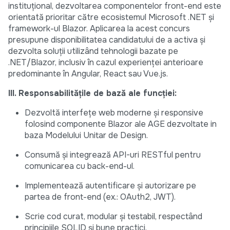
instituțional, dezvoltarea componentelor front-end este
orientată prioritar către ecosistemul Microsoft .NET și
framework-ul Blazor. Aplicarea la acest concurs
presupune disponibilitatea candidatului de a activa și
dezvolta soluții utilizând tehnologii bazate pe
.NET/Blazor, inclusiv în cazul experienței anterioare
predominante în Angular, React sau Vue.js.
III. Responsabilitățile de bază ale funcției:
Dezvoltă interfețe web moderne și responsive
folosind componente Blazor ale AGE dezvoltate in
baza Modelului Unitar de Design.
Consumă și integrează API-uri RESTful pentru
comunicarea cu back-end-ul.
Implementează autentificare și autorizare pe
partea de front-end (ex.: OAuth2, JWT).
Scrie cod curat, modular și testabil, respectând
principiile SOLID și bune practici.