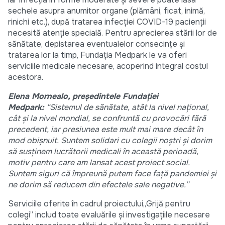
sechele asupra anumitor organe (plămâni, ficat, inimă,
rinichi etc.), după tratarea infecției COVID-19 pacienții
necesită atenție specială. Pentru aprecierea stării lor de
sănătate, depistarea eventualelor consecințe și
tratarea lor la timp, Fundația Medpark le va oferi
serviciile medicale necesare, acoperind integral costul
acestora.
Elena Mornealo, președintele Fundației
Medpark:
“Sistemul de sănătate, atât la nivel național,
cât și la nivel mondial, se confruntă cu provocări fără
precedent, iar presiunea este mult mai mare decât în
mod obișnuit. Suntem solidari cu colegii noștri și dorim
să susținem lucrătorii medicali în această perioadă,
motiv pentru care am lansat acest proiect social.
Suntem siguri că împreună putem face față pandemiei și
ne dorim să reducem din efectele sale negative.”
Serviciile oferite în cadrul proiectului„Grijă pentru
colegi” includ toate evaluările și investigațiile necesare