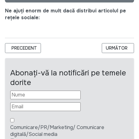
Ne ajuți enorm de mult dacă distribui articolul pe
rețele sociale:
ARTICOL PRECEDENT: AMBASADA SUA, ECO-RĂZENI ȘI FLOAR
ARTICOLUL URM
PRECEDENT
URMĂTOR
Abonați-vă la notificări pe temele
dorite
Comunicare/PR/Marketing/ Comunicare
digitală/Social media