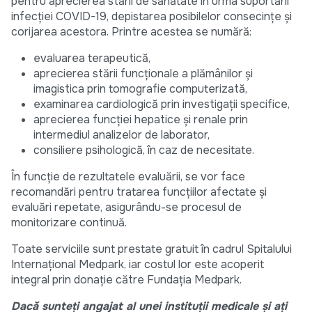
pentru aprecierea stării de sănătate în urma suportării
infecției COVID-19, depistarea posibilelor consecințe și
corijarea acestora. Printre acestea se numără:
evaluarea terapeutică,
aprecierea stării funcționale a plămânilor și
imagistica prin tomografie computerizată,
examinarea cardiologică prin investigații specifice,
aprecierea funcției hepatice și renale prin
intermediul analizelor de laborator,
consiliere psihologică, în caz de necesitate.
În funcție de rezultatele evaluării, se vor face
recomandări pentru tratarea funcțiilor afectate și
evaluări repetate, asigurându-se procesul de
monitorizare continuă.
Toate serviciile sunt prestate gratuit în cadrul Spitalului
Internațional Medpark, iar costul lor este acoperit
integral prin donație către Fundația Medpark.
Dacă sunteți angajat al unei instituții medicale și ați