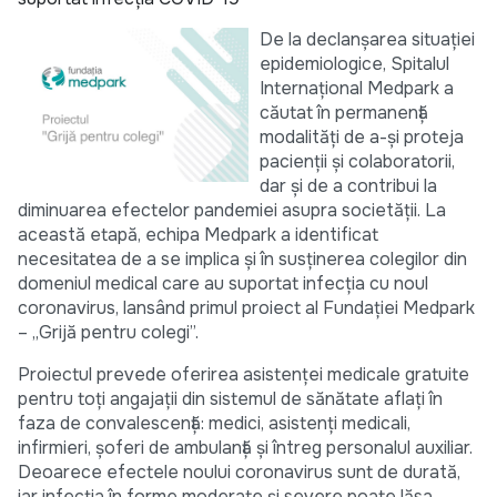
De la declanșarea situației
epidemiologice, Spitalul
Internațional Medpark a
căutat în permanență
modalități de a-și proteja
pacienții și colaboratorii,
dar și de a contribui la
diminuarea efectelor pandemiei asupra societății. La
această etapă, echipa Medpark a identificat
necesitatea de a se implica și în susținerea colegilor din
domeniul medical care au suportat infecția cu noul
coronavirus, lansând primul proiect al Fundației Medpark
– „Grijă pentru colegi”.
Proiectul prevede oferirea asistenței medicale gratuite
pentru toți angajații din sistemul de sănătate aflați în
faza de convalescență: medici, asistenți medicali,
infirmieri, șoferi de ambulanță și întreg personalul auxiliar.
Deoarece efectele noului coronavirus sunt de durată,
iar infecția în forme moderate și severe poate lăsa