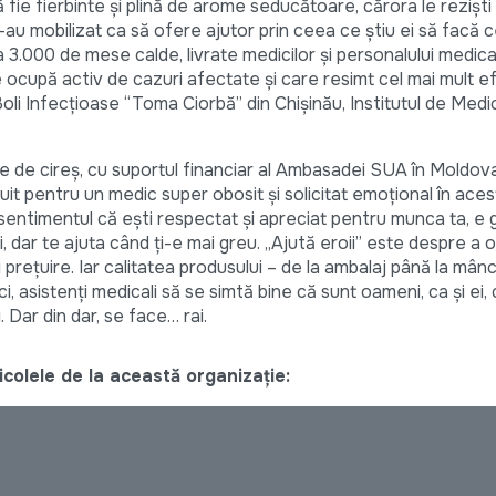
 fie fierbinte și plină de arome seducătoare, cărora le reziști
s-au mobilizat ca să ofere ajutor prin ceea ce știu ei să facă c
a 3.000 de mese calde, livrate medicilor și personalului medical
 ocupă activ de cazuri afectate și care resimt cel mai mult e
 Boli Infecțioase “Toma Ciorbă” din Chișinău, Institutul de Med
 de cireș, cu suportul financiar al Ambasadei SUA în Moldova
uit pentru un medic super obosit și solicitat emoțional în acest
entimentul că ești respectat și apreciat pentru munca ta, e g
ii, dar te ajuta când ți-e mai greu. „Ajută eroii” este despre a 
și prețuire. Iar calitatea produsului – de la ambalaj până la mân
i, asistenți medicali să se simtă bine că sunt oameni, ca și ei,
i. Dar din dar, se face… rai.
colele de la această organizație: