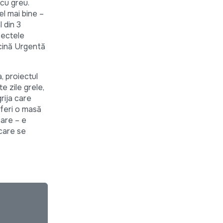
 cu greu.
el mai bine –
 din 3
fectele
icină Urgentă
, proiectul
e zile grele,
rija care
oferi o masă
care – e
 care se