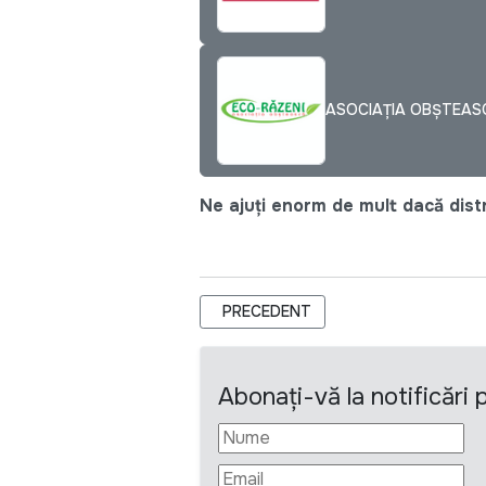
ASOCIAȚIA OBȘTEAS
Ne ajuți enorm de mult dacă distri
ARTICOL PRECEDENT: STARNET DON
PRECEDENT
Abonați-vă la notificări