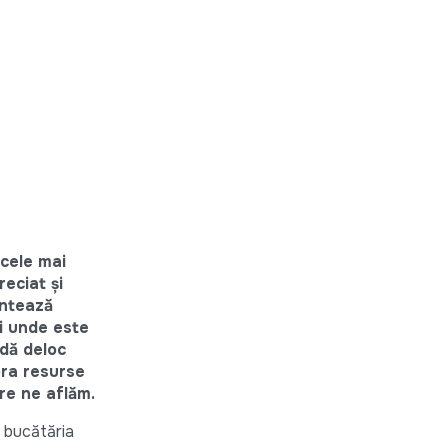
 cele mai
reciat și
entează
și unde este
adă deloc
tora resurse
are ne aflăm.
, bucătăria