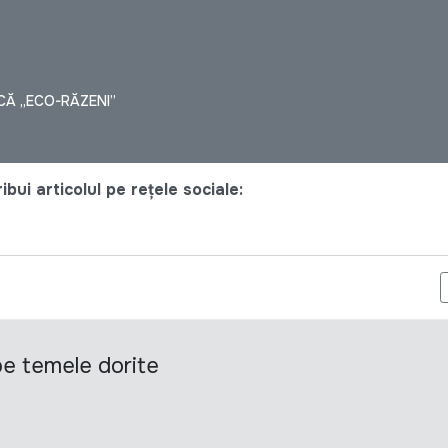
CĂ „ECO-RĂZENI”
bui articolul pe rețele sociale:
EAZĂ DIN NOU PENTRU LUPTA ANTI-COVID
 pe temele dorite