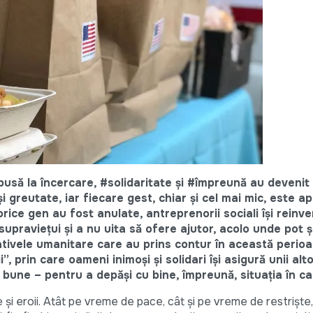
pusă la încercare, #solidaritate și #împreună au devenit
i greutate, iar fiecare gest, chiar și cel mai mic, este ap
rice gen au fost anulate, antreprenorii sociali își reinv
 a supraviețui și a nu uita să ofere ajutor, acolo unde pot 
iativele umanitare care au prins contur în această perio
”, prin care oameni inimoși și solidari își asigură unii al
e bune – pentru a depăși cu bine, împreună, situația în c
e și eroii. Atât pe vreme de pace, cât și pe vreme de restriște