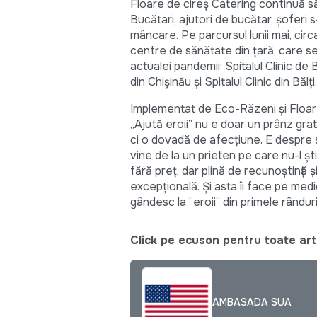
Floare de cireș Catering continuă să
Bucătari, ajutori de bucătar, șoferi 
mâncare. Pe parcursul lunii mai, circ
centre de sănătate din țară, care se
actualei pandemii: Spitalul Clinic de
din Chișinău și Spitalul Clinic din Bălți.
Implementat de Eco-Răzeni și Floare
„Ajută eroii” nu e doar un prânz grat
ci o dovadă de afecțiune. E despre s
vine de la un prieten pe care nu-l șt
fără preț, dar plină de recunoștință 
excepțională. Și asta îi face pe medic
gândesc la ‘’eroii’’ din primele rândur
Click pe ecuson pentru toate arti
AMBASADA SUA