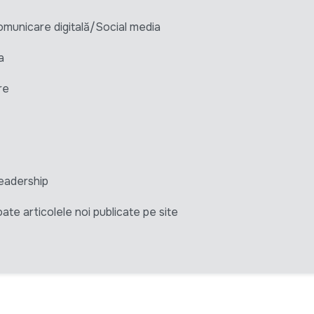
unicare digitală/Social media
a
re
eadership
ate articolele noi publicate pe site