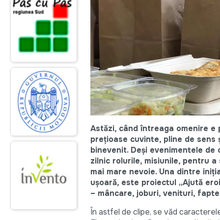
Astăzi, când întreaga omenire e 
prețioase cuvinte, pline de sens ș
binevenit. Deși evenimentele de o
zilnic rolurile, misiunile, pentru
mai mare nevoie. Una dintre iniț
ușoară, este proiectul „Ajută eroii
– mâncare, joburi, venituri, fapt
În astfel de clipe, se văd caracterel