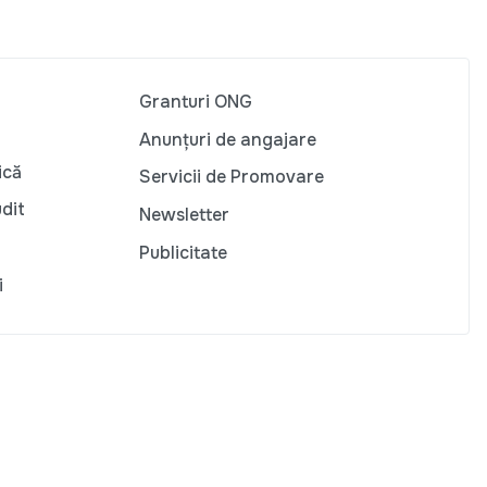
Granturi ONG
Anunțuri de angajare
ică
Servicii de Promovare
udit
Newsletter
Publicitate
i