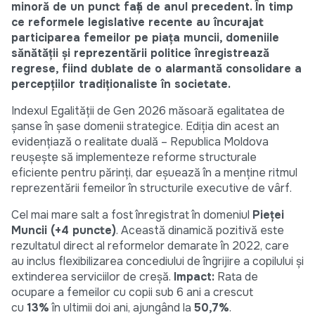
minoră de un punct față de anul precedent. În timp
ce reformele legislative recente au încurajat
participarea femeilor pe piața muncii, domeniile
sănătății și reprezentării politice înregistrează
regrese, fiind dublate de o alarmantă consolidare a
percepțiilor tradiționaliste în societate.
Indexul Egalității de Gen 2026 măsoară egalitatea de
șanse în șase domenii strategice. Ediția din acest an
evidențiază o realitate duală – Republica Moldova
reușește să implementeze reforme structurale
eficiente pentru părinți, dar eșuează în a menține ritmul
reprezentării femeilor în structurile executive de vârf.
Cel mai mare salt a fost înregistrat în domeniul
Pieței
Muncii (+4 puncte)
. Această dinamică pozitivă este
rezultatul direct al reformelor demarate în 2022, care
au inclus flexibilizarea concediului de îngrijire a copilului și
extinderea serviciilor de creșă.
Impact:
Rata de
ocupare a femeilor cu copii sub 6 ani a crescut
cu
13%
în ultimii doi ani, ajungând la
50,7%
.