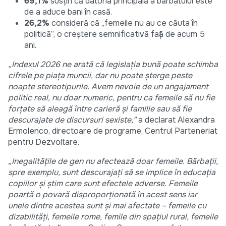
69,1%
susțin că datoria principală a bărbatului este
de a aduce bani în casă.
26,2%
consideră că „femeile nu au ce căuta în
politică”, o creștere semnificativă față de acum 5
ani.
„Indexul 2026 ne arată că legislația bună poate schimba
cifrele pe piața muncii, dar nu poate șterge peste
noapte stereotipurile. Avem nevoie de un angajament
politic real, nu doar numeric, pentru ca femeile să nu fie
forțate să aleagă între carieră și familie sau să fie
descurajate de discursuri sexiste,”
a declarat Alexandra
Ermolenco, directoare de programe, Centrul Parteneriat
pentru Dezvoltare.
„Inegalitățile de gen nu afectează doar femeile. Bărbații,
spre exemplu, sunt descurajați să se implice în educația
copiilor și știm care sunt efectele adverse. Femeile
poartă o povară disproporționată în acest sens iar
unele dintre acestea sunt și mai afectate – femeile cu
dizabilități, femeile rome, femile din spațiul rural, femeile