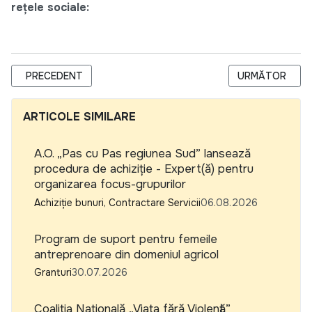
rețele sociale:
ARTICOL PRECEDENT: PARCUL DIN CĂLĂRAȘI ESTE PREGĂTIT S
ARTICOLUL URM
PRECEDENT
URMĂTOR
ARTICOLE SIMILARE
A.O. „Pas cu Pas regiunea Sud” lansează
procedura de achiziție - Expert(ă) pentru
organizarea focus-grupurilor
Achiziție bunuri, Contractare Servicii
06.08.2026
Program de suport pentru femeile
antreprenoare din domeniul agricol
Granturi
30.07.2026
Coaliția Națională „Viața fără Violență”