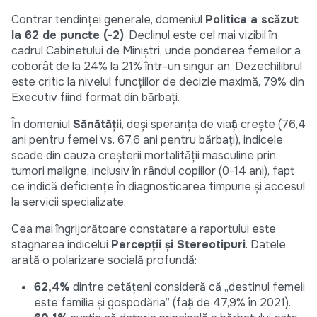
Contrar tendinței generale, domeniul
Politica a scăzut
la 62 de puncte (-2)
. Declinul este cel mai vizibil în
cadrul Cabinetului de Miniștri, unde ponderea femeilor a
coborât de la 24% la 21% într-un singur an. Dezechilibrul
este critic la nivelul funcțiilor de decizie maximă, 79% din
Executiv fiind format din bărbați.
În domeniul
Sănătății
, deși speranța de viață crește (76,4
ani pentru femei vs. 67,6 ani pentru bărbați), indicele
scade din cauza creșterii mortalității masculine prin
tumori maligne, inclusiv în rândul copiilor (0-14 ani), fapt
ce indică deficiențe în diagnosticarea timpurie și accesul
la servicii specializate.
Cea mai îngrijorătoare constatare a raportului este
stagnarea indicelui
Percepții și Stereotipuri
. Datele
arată o polarizare socială profundă:
62,4%
dintre cetățeni consideră că „destinul femeii
este familia și gospodăria” (față de 47,9% în 2021).