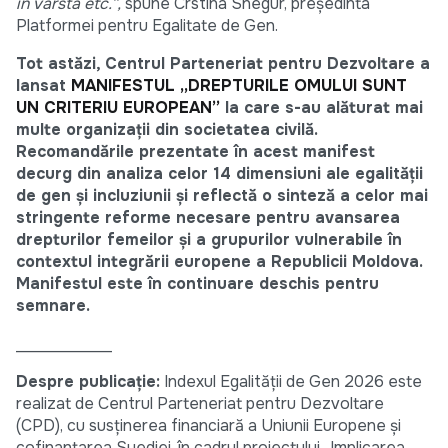
în vârstă etc.”,
spune Crstina Snegur, președinta
Platformei pentru Egalitate de Gen.
Tot astăzi, Centrul Parteneriat pentru Dezvoltare a
lansat
MANIFESTUL „DREPTURILE OMULUI SUNT
UN CRITERIU EUROPEAN”
la care s-au alăturat mai
multe organizații din societatea civilă.
Recomandările prezentate în acest manifest
decurg din analiza celor 14 dimensiuni ale egalității
de gen și incluziunii și reflectă o sinteză a celor mai
stringente reforme necesare pentru avansarea
drepturilor femeilor și a grupurilor vulnerabile în
contextul integrării europene a Republicii Moldova.
Manifestul este în continuare deschis pentru
semnare.
____________
Despre publicație:
Indexul Egalității de Gen 2026 este
realizat de Centrul Parteneriat pentru Dezvoltare
(CPD), cu susținerea financiară a Uniunii Europene și
cofinanțarea Suediei, în cadrul proiectului „Implicarea