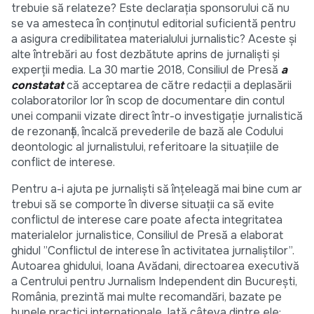
trebuie să relateze? Este declaraţia sponsorului că nu
se va amesteca în conţinutul editorial suficientă pentru
a asigura credibilitatea materialului jurnalistic? Aceste și
alte întrebări au fost dezbătute aprins de jurnaliști și
experții media. La 30 martie 2018, Consiliul de Presă
a
constatat
că acceptarea de către redacţii a deplasării
colaboratorilor lor în scop de documentare din contul
unei companii vizate direct într-o investigaţie jurnalistică
de rezonanţă, încalcă prevederile de bază ale Codului
deontologic al jurnalistului, referitoare la situaţiile de
conflict de interese.
Pentru a-i ajuta pe jurnaliști să înțeleagă mai bine cum ar
trebui să se comporte în diverse situații ca să evite
conflictul de interese care poate afecta integritatea
materialelor jurnalistice, Consiliul de Presă a elaborat
ghidul ”Conflictul de interese în activitatea jurnaliștilor”.
Autoarea ghidului, Ioana Avădani, directoarea executivă
a Centrului pentru Jurnalism Independent din București,
România, prezintă mai multe recomandări, bazate pe
bunele practici internaționale. Iată câteva dintre ele: