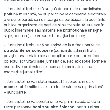
- Jurnalistul trebuie să se ţină departe de o
activitate
politică militantă
, să nu participe la campania electorală
a vreunui partid, să nu meargă ca participant la adunările
publice organizate de partide și nu trebuie să etaleze în
public însemnele sau materialele promoţionale (insigne,
sigle, postere) ale vreunei formaţiuni politice;
- Jurnalistul trebuie să se abţină de la a face parte din
structurile de conducere
(consilii de administraţie,
poziţii manageriale) ale asociaţiilor care ar putea face
obiectul activităţii sale jurnalistice. Fac excepţie formele
asociative profesionale, cum ar fi sindicatele sau
asociaţiile jurnaliștilor;
- Jurnalistul nu va relata niciodată subiecte în care
membri ai familiei
sale – rude de sânge sau prin alianţă
– sunt parte;
- Jurnalistul nu va solicita și nu va primi niciodată de la
terţe persoane
bani sau alte foloase,
pentru el sau