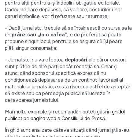
pentru alţii, pentru a-și îndeplini obligaţiile editoriale.
Cadourile care depășesc, ca valoare, costurilor unor
daruri simbolice, vor fi refuzate sau returnate;
- Dacă jurnalistul trebuie să se întâlnească cu sursa sa la
un
prânz sau „la o cafea”,
e de preferat să poată
propune singur locul, pentru a se asigura că își poate
plăti singur consumaţia;
- Jurnalistul nu va efectua
deplasări
ale căror costuri
sunt plătite de alte părţi decât redacţia sa. Chiar și
atunci când sponsorul specifică expres că nu
condiţionează deplasarea de un conţinut favorabil al
materialului jurnalistic, există riscul ca astfel de așteptări
să existe sau ca percepţia publică să lucreze în
defavoarea jurnalistului.
Mai multe exemple şi recomandări puteți găsi în
ghidul
publicat pe pagina web a Consiliului de Presă
.
În ghid sunt analizate câteva situaţii când jurnaliștii s-au
aflat în conflicte de interese și extrase din