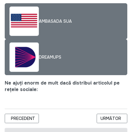
AMBASADA SUA
DREAMUPS
Ne ajuți enorm de mult dacă distribui articolul pe
rețele sociale:
ARTICOL PRECEDENT: (VIDEO) ISTORIE DE SUCCES „NOI ȘI U
ARTICOLUL UR
PRECEDENT
URMĂTOR