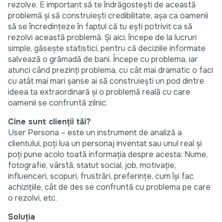
rezolve. E important să te îndrăgostești de această
problemă și să construiești credibilitate, așa ca oamenii
să se încredințeze în faptul că tu ești potrivit ca să
rezolvi această problemă. Și aici, începe de la lucruri
simple, găsește statistici, pentru că deciziile informate
salvează o grămadă de bani. Începe cu problema, iar
atunci când prezinți problema, cu cât mai dramatic o faci
cu atât mai mari șanse ai să construiești un pod dintre
ideea ta extraordinară și o problemă reală cu care
oamenii se confruntă zilnic.
Cine sunt clienții tăi?
User Persona – este un instrument de analiză a
clientului, poți lua un personaj inventat sau unul real și
poți pune acolo toată informația despre acesta: Nume,
fotografie, vârstă, statut social, job, motivație,
influenceri, scopuri, frustrări, preferințe, cum își fac
achizițiile, cât de des se confruntă cu problema pe care
o rezolvi, etc.
Soluția