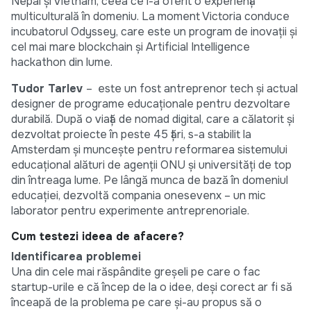
Nepal și Vietnam, ceea ce i-a oferit o experiență
multiculturală în domeniu. La moment Victoria conduce
incubatorul Odyssey, care este un program de inovații și
cel mai mare blockchain și Artificial Intelligence
hackathon din lume.
Tudor Tarlev
– este un fost antreprenor tech și actual
designer de programe educaționale pentru dezvoltare
durabilă. După o viață de nomad digital, care a călatorit și
dezvoltat proiecte în peste 45 țări, s-a stabilit la
Amsterdam și muncește pentru reformarea sistemului
educațional alături de agenții ONU și universități de top
din întreaga lume. Pe lângă munca de bază în domeniul
educației, dezvoltă compania onesevenx – un mic
laborator pentru experimente antreprenoriale.
Cum testezi ideea de afacere?
Identificarea problemei
Una din cele mai răspândite greșeli pe care o fac
startup-urile e că încep de la o idee, deși corect ar fi să
înceapă de la problema pe care și-au propus să o