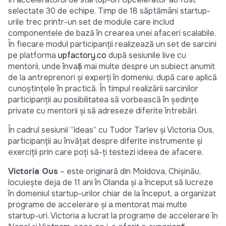
selectate 30 de echipe. Timp de 18 săptămâni startup-
urile trec printr-un set de module care includ
componentele de bază în crearea unei afaceri scalabile.
În fiecare modul participanții realizează un set de sarcini
pe platforma
upfactory.co
după sesiunile live cu
mentorii, unde învață mai multe despre un subiect anumit
de la antreprenori și experți în domeniu, după care aplică
cunoștințele în practică. În timpul realizării sarcinilor
participanții au posibilitatea să vorbească în ședințe
private cu mentorii și să adreseze diferite întrebări.
În cadrul sesiunii ”Ideas” cu Tudor Tarlev și Victoria Ous,
participanții au învățat despre diferite instrumente și
exerciții prin care poți să-ți testezi ideea de afacere.
Victoria Ous
– este originară din Moldova, Chișinău,
locuiește deja de 11 ani în Olanda și a început să lucreze
în domeniul startup-urilor chiar de la început, a organizat
programe de accelerare și a mentorat mai multe
startup-uri. Victoria a lucrat la programe de accelerare în