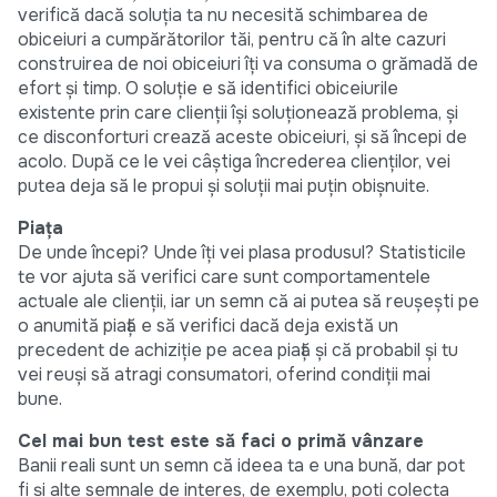
verifică dacă soluția ta nu necesită schimbarea de
obiceiuri a cumpărătorilor tăi, pentru că în alte cazuri
construirea de noi obiceiuri îți va consuma o grămadă de
efort și timp. O soluție e să identifici obiceiurile
existente prin care clienții își soluționează problema, și
ce disconforturi crează aceste obiceiuri, și să începi de
acolo. După ce le vei câștiga încrederea clienților, vei
putea deja să le propui și soluții mai puțin obișnuite.
Piața
De unde începi? Unde îți vei plasa produsul? Statisticile
te vor ajuta să verifici care sunt comportamentele
actuale ale clienții, iar un semn că ai putea să reușești pe
o anumită piață e să verifici dacă deja există un
precedent de achiziție pe acea piață și că probabil și tu
vei reuși să atragi consumatori, oferind condiții mai
bune.
Cel mai bun test este să faci o primă vânzare
Banii reali sunt un semn că ideea ta e una bună, dar pot
fi și alte semnale de interes, de exemplu, poți colecta