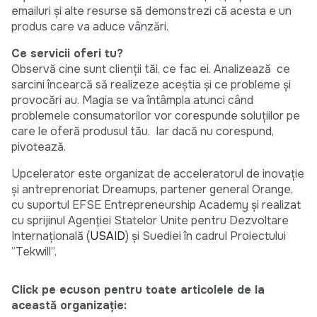
emailuri și alte resurse să demonstrezi că acesta e un
produs care va aduce vânzări.
Ce servicii oferi tu?
Observă cine sunt clienții tăi, ce fac ei. Analizează ce
sarcini încearcă să realizeze aceștia și ce probleme și
provocări au. Magia se va întâmpla atunci când
problemele consumatorilor vor corespunde soluțiilor pe
care le oferă produsul tău. Iar dacă nu corespund,
pivotează.
Upcelerator este organizat de acceleratorul de inovație
și antreprenoriat Dreamups, partener general Orange,
cu suportul EFSE Entrepreneurship Academy și realizat
cu sprijinul Agenției Statelor Unite pentru Dezvoltare
Internațională (
USAID
) și Suediei în cadrul Proiectului
”Tekwill”.
Click pe ecuson pentru toate articolele de la
această organizație: