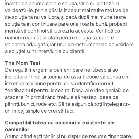
Înainte de anunța care e soluția, vino cu ipoteze și
validează-le, prin a găsi la început mai multe motive de
ce soluția ta nu va lucra, și dacă după mai multe teste
soluția ta în continuare pare una foarte bună, probabil
merită să continui să lucrezi la aceasta. Verifică cu
oameni reali cât ar plăti pentru soluția ta, care e
valoarea adăugată, iar unul din instrumentele de validare
a soluției sunt interviurile cu clienții.
The Mom Test
De regulă mergem la oamenii care ne iubesc și au
încredere în noi, și tocmai de asta trebuie să construim
întrebări mai bune pentru ca să identifici corect
feedback-ul pentru ideea ta. Dacă ai o idee genială de
afacere, în primul rând trebuie să testezi ideea pe
părinți, bunici, rude etc. Să te asiguri că toți înțeleg într-
un limbaj simplu ce vrei să faci.
Compatibilitatea cu obiceiurile existente ale
oamenilor
Atunci când ești tânăr și nu dispui de resurse financiare,