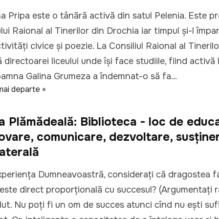
a Pripa este o tânără activă din satul Pelenia. Este pr
lui Raional al Tinerilor din Drochia iar timpul și-l împa
ctivități civice și poezie. La Consiliul Raional al Tineril
 directoarei liceului unde își face studiile, fiind activă 
oamna Galina Grumeza a îndemnat-o să fa...
mai departe »
na Plămădeală: Biblioteca - loc de educ
vare, comunicare, dezvoltare, susţine
laterală
xperienţa Dumneavoastră, consideraţi că dragostea fa
 este direct proporţională cu succesul? (Argumentaţi r
ut. Nu poţi fi un om de succes atunci cînd nu eşti suf