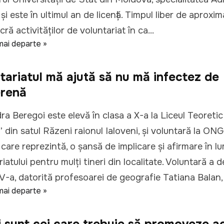
și este în ultimul an de licență. Timpul liber de aproxim
cră activităților de voluntariat în ca...
mai departe »
tariatul mă ajută să nu mă infectez de
rență
ra Beregoi este elevă în clasa a X-a la Liceul Teoretic 
” din satul Răzeni raionul Ialoveni, și voluntară la ON
 care reprezintă, o șansă de implicare și afirmare în l
iatului pentru mulți tineri din localitate. Voluntară a d
 V-a, datorită profesoarei de geografie Tatiana Balan, c
mai departe »
i sunt cei care trebuie să promoveze ac