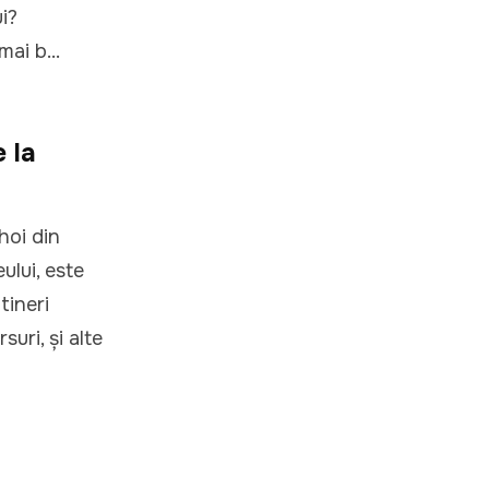
i?
ai b...
 la
hoi din
eului, este
tineri
uri, și alte