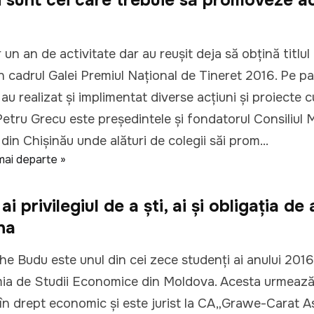
un an de activitate dar au reușit deja să obțină titlul 
în cadrul Galei Premiul Național de Tineret 2016. Pe pa
 au realizat și implimentat diverse acțiuni și proiecte 
 Petru Grecu este președintele și fondatorul Consiliul 
din Chișinău unde alături de colegii săi prom...
mai departe »
i privilegiul de a ști, ai și obligația de 
na
e Budu este unul din cei zece studenți ai anului 2016
a de Studii Economice din Moldova. Acesta urmează 
în drept economic și este jurist la CA„Grawe-Carat A