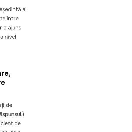
eședintă al
rte între
or a ajuns
la nivel
are,
re
ţă de
ăspunsul.)
icient de