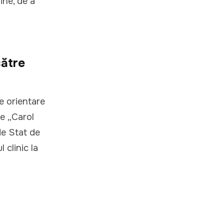
ine, de a
către
e orientare
ie „Carol
de Stat de
 clinic la