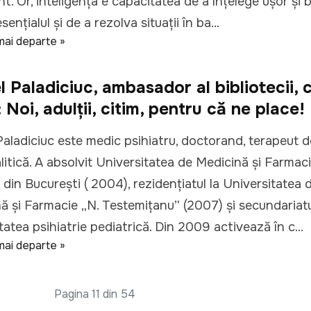
nt. Or, inteligenţa e capacitatea de a înţelege uşor şi b
senţialul şi de a rezolva situaţii în ba...
mai departe »
l Paladiciuc, ambasador al bibliotecii, 
: Noi, adulţii, citim, pentru că ne place!
Paladiciuc este medic psihiatru, doctorand, terapeut d
litică. A absolvit Universitatea de Medicină și Farmac
” din București ( 2004), rezidențiatul la Universitatea 
ă şi Farmacie „N. Testemiţanu” (2007) și secundariatul
tatea psihiatrie pediatrică. Din 2009 activează în c...
mai departe »
Pagina 11 din 54