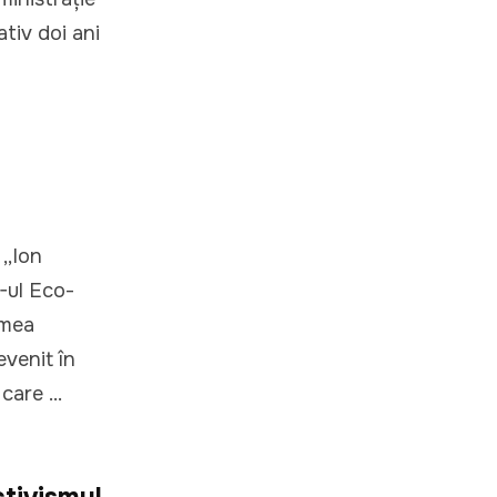
ativ doi ani
,,Ion
G-ul Eco-
umea
evenit în
are ...
tivismul