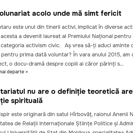
olunariat acolo unde mă simt fericit
taru este unul din tinerii activi, implicat în diverse acti
acesta a devenit laureat al Premiului Național pentru
 categoria activism civic. Aş vrea să-ți aduci aminte 
 pentru prima dată voluntar? În vara anului 2015, am
ct, o docu-dramă despre copiii ai căror părinți s...
mai departe »
tariatul nu are o definiție teoretică are
ție spirituală
spir este originară din satul Hîrbovăț, raionul Anenii N
tatea de Relații Internaționale Științe Politice și Admi
rul Universității de Stat din Moldova, specialitatea Ad