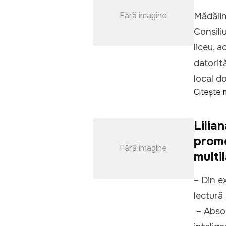
Fără imagine
Mădălin
Consiliu
liceu, a
datorită
local d
Citește 
Lilia
promo
Fără imagine
multi
– Din e
lectură
– Absol