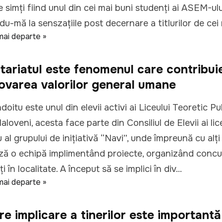
simți fiind unul din cei mai buni studenți ai ASEM-ulu
u-mă la senszațiile post decernare a titlurilor de cei m
mai departe »
tariatul este fenomenul care contribuie
varea valorilor general umane
doitu este unul din elevii activi ai Liceului Teoretic Pu
Ialoveni, acesta face parte din Consiliul de Elevii ai lic
al grupului de inițiativă “Navi”, unde împreună cu alți 
ă o echipă implimentând proiecte, organizând concurs
ți în localitate. A început să se implici în div...
mai departe »
re implicare a tinerilor este importantă