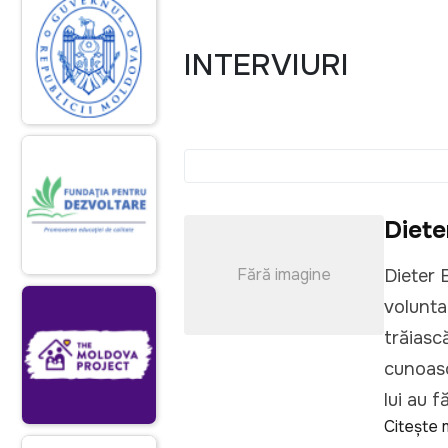
INTERVIURI
Diete
Fără imagine
Dieter 
volunta
trăiască
cunoască
lui au f
Citește 