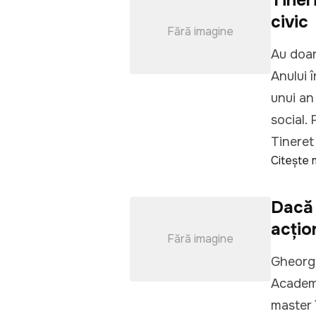
civic
Fără imagine
Au doar 
Anului 
unui an
social.
Tineret 
Citește 
Dacă a
acțio
Fără imagine
Gheorgh
Academi
master 