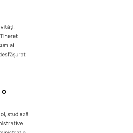
vități.
 Tineret
cum ai
 desfășurat
 o
oi, studiază
nistrative
ministrație