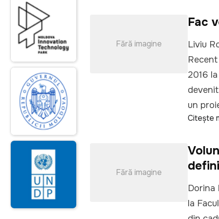
Fac v
Fără imagine
Liviu Ro
Recent 
2016 la
devenit
un proie
Citește 
Volun
defini
Fără imagine
Dorina I
la Facul
din cad