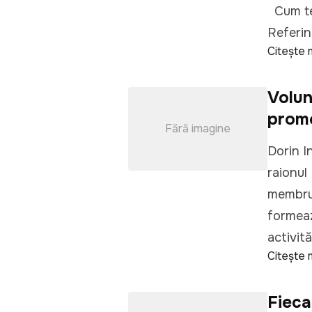
Cum te 
Referind
Citește 
Volun
promo
Fără imagine
Dorin In
raionul 
membru 
formeaz
activită
Citește 
Fieca