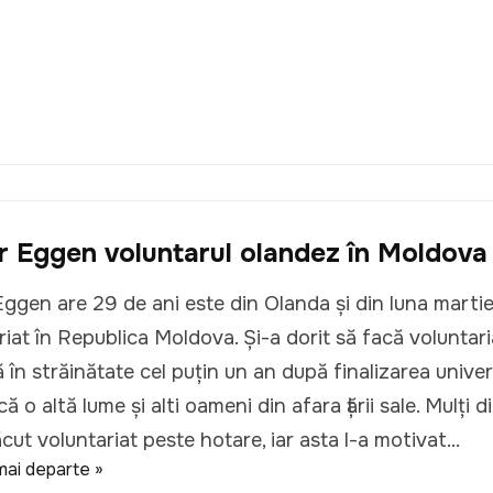
r Eggen voluntarul olandez în Moldova
Eggen are 29 de ani este din Olanda și din luna marti
riat în Republica Moldova. Și-a dorit să facă voluntari
 în străinătate cel puțin un an după finalizarea univers
 o altă lume și alti oameni din afara țării sale. Mulți d
ăcut voluntariat peste hotare, iar asta l-a motivat...
mai departe »