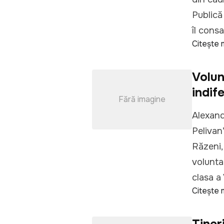
Publică 
îl consa
Citește 
Volun
indife
Fără imagine
Alexand
Pelivan
Răzeni,
voluntar
clasa a
Citește 
Tiner