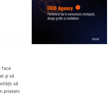
e face
at și să
ității, să
in prieteni