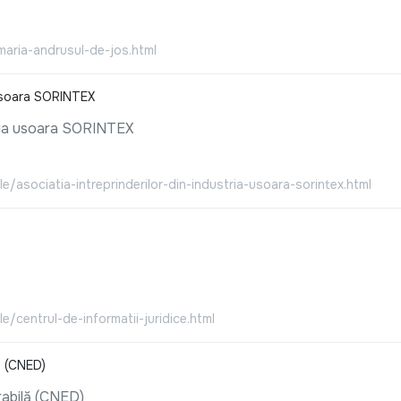
imaria-andrusul-de-jos.html
a usoara SORINTEX
stria usoara SORINTEX
e/asociatia-intreprinderilor-din-industria-usoara-sorintex.html
e/centrul-de-informatii-juridice.html
ă (CNED)
rabilă (CNED)