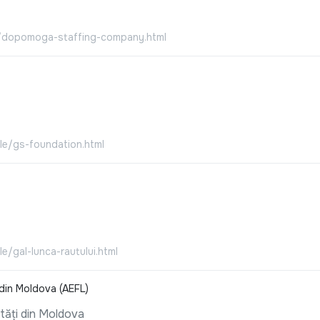
le/dopomoga-staffing-company.html
ale/gs-foundation.html
e/gal-lunca-rautului.html
i din Moldova (AEFL)
ități din Moldova