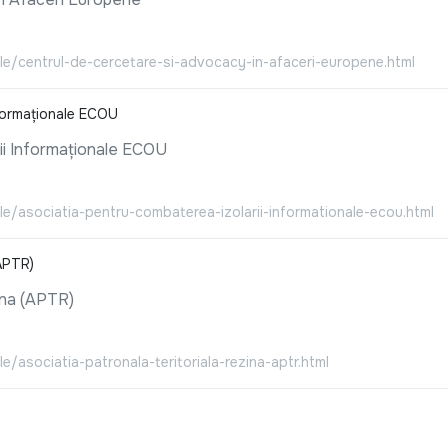
ale/centrul-de-cercetare-si-advocacy-in-afaceri-europene.html
nformaționale ECOU
ii Informaționale ECOU
ale/asociatia-pentru-combaterea-izolarii-informationale-ecou.html
(APTR)
ina (APTR)
e/asociatia-patronala-teritoriala-rezina-aptr.html