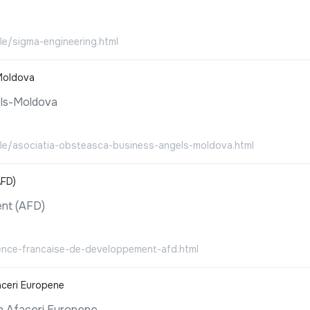
ale/sigma-engineering.html
Moldova
els-Moldova
iale/asociatia-obsteasca-business-angels-moldova.html
AFD)
nt (AFD)
agence-francaise-de-developpement-afd.html
aceri Europene
în Afaceri Europene