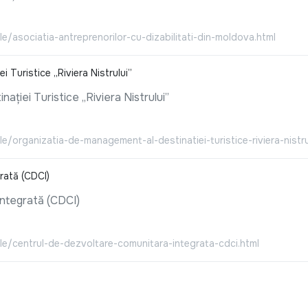
le/asociatia-antreprenorilor-cu-dizabilitati-din-moldova.html
 Turistice „Riviera Nistrului”
ției Turistice „Riviera Nistrului”
le/organizatia-de-management-al-destinatiei-turistice-riviera-nistru
rată (CDCI)
ntegrată (CDCI)
ale/centrul-de-dezvoltare-comunitara-integrata-cdci.html