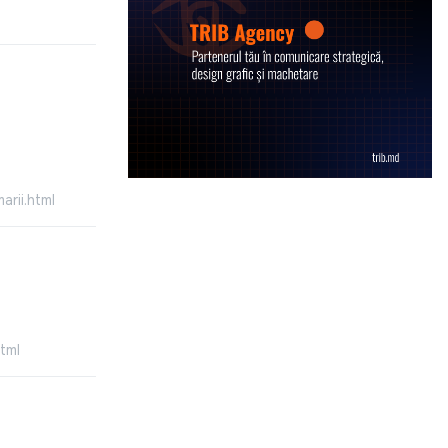
arii.html
tml