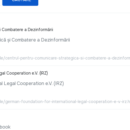
i Combatere a Dezinformării
ică și Combatere a Dezinformării
ale/centrul-pentru-comunicare-strategica-si-combatere-a-dezinform
al Cooperation e.V. (IRZ)
l Legal Cooperation e.V. (IRZ)
ale/german-foundation-for-international-legal-cooperation-e-v-irz.h
ebook