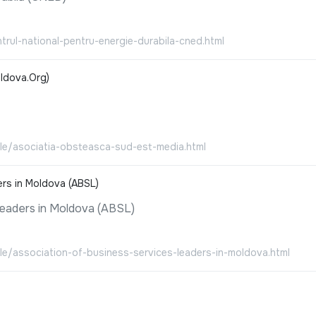
ntrul-national-pentru-energie-durabila-cned.html
ldova.Org)
iale/asociatia-obsteasca-sud-est-media.html
ers in Moldova (ABSL)
Leaders in Moldova (ABSL)
ale/association-of-business-services-leaders-in-moldova.html