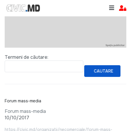
Formular de căutare
Termeni de căutare:
CAUTARE
Forum mass-media
Forum mass-media
10/10/2017
https://civic.md/organizatii/necomerciale/forum-mass-