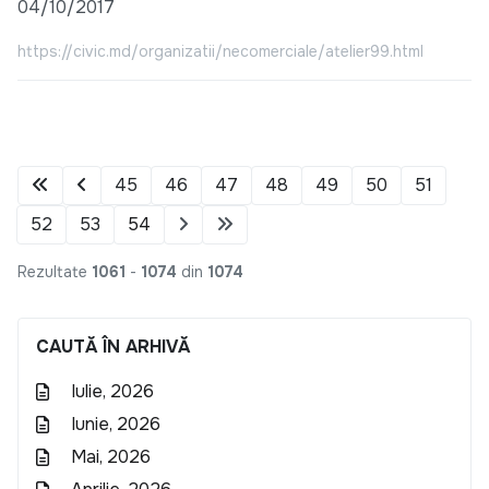
04/10/2017
https://civic.md/organizatii/necomerciale/atelier99.html
45
46
47
48
49
50
51
52
53
54
Rezultate
1061
-
1074
din
1074
CAUTĂ ÎN ARHIVĂ
Iulie, 2026
Iunie, 2026
Mai, 2026