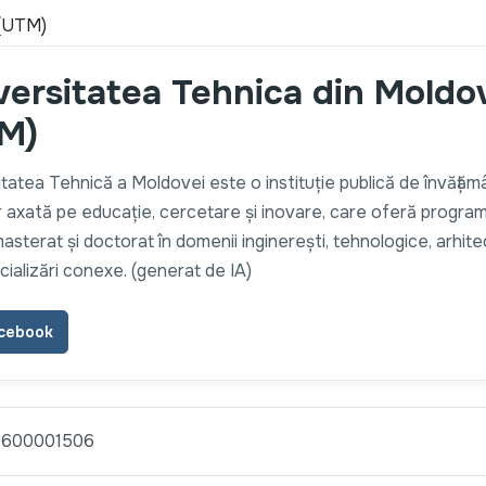
 (UTM)
versitatea Tehnica din Moldo
M)
tatea Tehnică a Moldovei este o instituție publică de învățăm
r axată pe educație, cercetare și inovare, care oferă progra
 masterat și doctorat în domenii inginerești, tehnologice, arhite
cializări conexe. (generat de IA)
cebook
7600001506