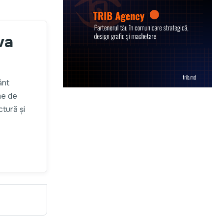
va
ânt
me de
ctură și