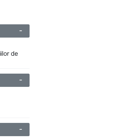
−
ilor de
−
−