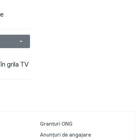
re
−
în grila TV
Granturi ONG
Anunțuri de angajare