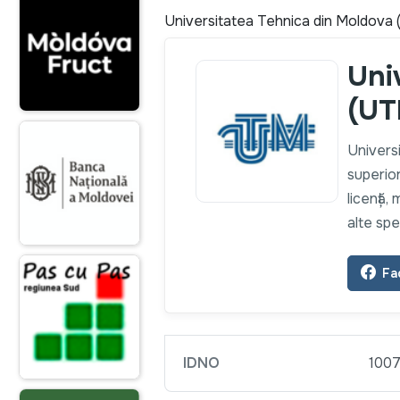
Universitatea Tehnica din Moldova
Uni
(UT
Universi
superio
licență,
alte spe
Fa
IDNO
100