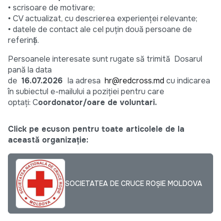
• scrisoare de motivare;
• CV actualizat, cu descrierea experienței relevante;
• datele de contact ale cel puțin două persoane de
referință.
Persoanele interesate sunt rugate să trimită Dosarul
pană la data
de
16.07.2026
la adresa
hr@redcross.md
cu indicarea
în subiectul e-mailului a poziției pentru care
optați: C
oordonator/oare de voluntari.
Click pe ecuson pentru toate articolele de la
această organizație:
SOCIETATEA DE CRUCE ROȘIE MOLDOVA