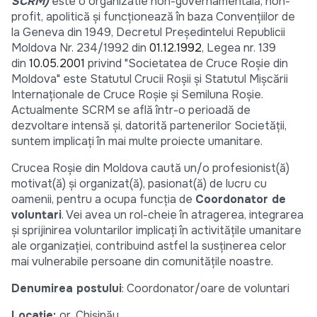
SCRM)
este o organizatie non-guvernamentală, non-
profit, apolitică și funcționează în baza Convențiilor de
la Geneva din 1949, Decretul Președintelui Republicii
Moldova Nr. 234/1992 din
01.12.1992
, Legea nr. 139
din
10.05.2001
privind "Societatea de Cruce Roșie din
Moldova" este Statutul Crucii Roșii și Statutul Mișcării
Internaționale de Cruce Roșie și Semiluna Roșie.
Actualmente SCRM se află într-o perioadă de
dezvoltare intensă și, datorită partenerilor Societății,
suntem implicați în mai multe proiecte umanitare.
Crucea Roșie din Moldova caută un/o profesionist(ă)
motivat(ă) și organizat(ă), pasionat(ă) de lucru cu
oamenii, pentru a ocupa funcția de
Coordonator de
voluntari
. Vei avea un rol-cheie în atragerea, integrarea
și sprijinirea voluntarilor implicați în activitățile umanitare
ale organizației, contribuind astfel la susținerea celor
mai vulnerabile persoane din comunitățile noastre.
Denumirea postului
: Coordonator/oare de voluntari
Locație:
or.
Chișinău