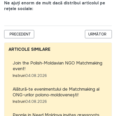
Ne ajuți enorm de mult dacă distribui articolul pe
rețele sociale:
ARTICOL PRECEDENT: MANAGER SERVICIU SOCIAL (ÎNGRIJIRE
ARTICOLUL URM
PRECEDENT
URMĂTOR
ARTICOLE SIMILARE
Join the Polish-Moldavian NGO Matchmaking
event!
Instruiri
04.08.2026
Alătură-te evenimentului de Matchmaking al
ONG-urilor polono-moldovenești!
Instruiri
04.08.2026
People in Need Moldova invites grassroots