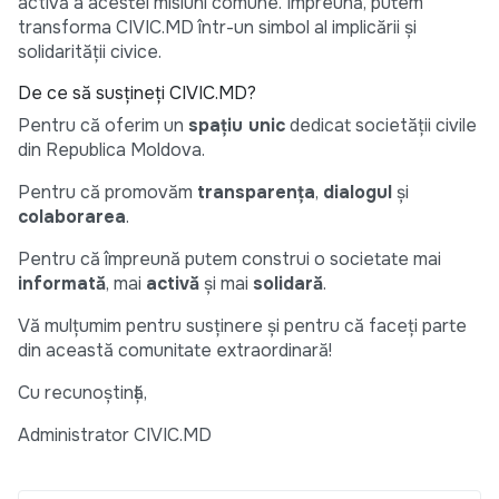
activă a acestei misiuni comune. Împreună, putem
transforma CIVIC.MD într-un simbol al implicării și
solidarității civice.
De ce să susțineți CIVIC.MD?
Pentru că oferim un
spațiu unic
dedicat societății civile
din Republica Moldova.
Pentru că promovăm
transparența
,
dialogul
și
colaborarea
.
Pentru că împreună putem construi o societate mai
informată
, mai
activă
și mai
solidară
.
Vă mulțumim pentru susținere și pentru că faceți parte
din această comunitate extraordinară!
Cu recunoștință,
Administrator CIVIC.MD