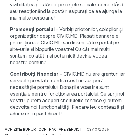
vizibilitatea postărilor pe rețele sociale, comentând
sau reacționând la postări asigurați ca ea ajunge la
mai multe persoane!
Promovați portalul
– Vorbiți prietenilor, colegilor și
organizațiilor despre CIVIC.MD. Plasați bannerele
promoționale CIVIC.MD sau linkuri către portal pe
site-urile și blogurile voastre! Cu cât mai mulți
suntem, cu atât mai puternică devine vocea
noastră comună.
Contribuiți financiar
– CIVIC.MD nu are granturi iar
serviciile prestate contra cost nu acoperă
necesitățile portalului. Donațiile voastre sunt
esențiale pentru funcționarea portalului. Cu sprijinul
vostru, putem acoperi cheltuielile tehnice și putem
dezvolta noi funcționalități Fiecare leu contează și
aduce un impact direct!
ACHIZIȚIE BUNURI, CONTRACTARE SERVICII
03/10/2025