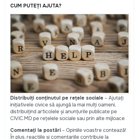
CUM PUTEȚI AJUTA?
Distribuiți conținutul pe rețele sociale
– Ajutați
inițiativele civice să ajungă la mai mulți oameni,
distribuițind articolele și anunțurile publicate pe
CIVIC.MD pe rețelele sociale sau prin alte mijloace
Comentați la postări
– Opiniile voastre contează!
În plus, reacțiile și comentariile contribuie la