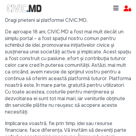
Dragi prieteni ai platformei CIVIC.MD,
De aproape 18 ani, CIVIC.MD a fost mai mult decât un
simplu portal – a fost spațiul nostru comun pentru
schimbul de idei, promovarea inițiativelor civice și
susținerea unei societăți active și implicate. Acest spațiu
a fost construit cu pasiune, efort și contribuția tuturor
celor care cred în puterea comunității. Astăzi, mai mult
ca oricând, avem nevoie de sprijinul vostru pentru a
continua să oferim această platformă tuturor. Platforma
noastră este, în mare parte, gratuită pentru utilizatori.
Cu toate acestea, costurile pentru menținerea și
dezvoltarea ei sunt tot mai mari, iar veniturile obținute
din serviciile plătite nu reușesc să acopere aceste
necesități.
Implicarea voastră, fie prin timp, idei sau resurse
financiare, face diferența. Vă invităm să deveniți parte