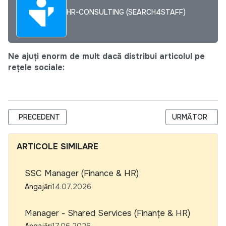
HR-CONSULTING (SEARCH4STAFF)
Ne ajuți enorm de mult dacă distribui articolul pe
rețele sociale:
ARTICOL PRECEDENT: (TOR) SERVICII DE CERCETARE SOCIOL
ARTICOLUL URM
PRECEDENT
URMĂTOR
ARTICOLE SIMILARE
SSC Manager (Finance & HR)
Angajări
14.07.2026
Manager - Shared Services (Finanțe & HR)