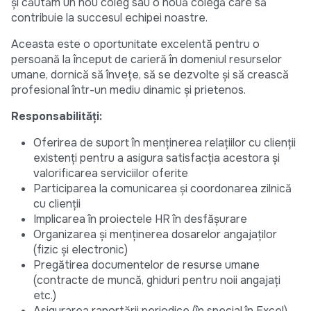
și căutăm un nou coleg sau o nouă colegă care să
contribuie la succesul echipei noastre.
Aceasta este o oportunitate excelentă pentru o
persoană la început de carieră în domeniul resurselor
umane, dornică să învețe, să se dezvolte și să crească
profesional într-un mediu dinamic și prietenos.
Responsabilități:
Oferirea de suport în menținerea relațiilor cu clienții
existenți pentru a asigura satisfacția acestora și
valorificarea serviciilor oferite
Participarea la comunicarea și coordonarea zilnică
cu clienții
Implicarea în proiectele HR în desfășurare
Organizarea și menținerea dosarelor angajaților
(fizic și electronic)
Pregătirea documentelor de resurse umane
(contracte de muncă, ghiduri pentru noii angajați
etc.)
Asigurarea raportării periodice (în special în Excel)