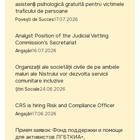
asistență psihologică gratuită pentru victimele
traficului de persoane
Povești de Succes
17.07.2026
Analyst Position of the Judicial Vetting
Commission's Secretariat
Angajări
16.07.2026
Organizații ale societății civile de pe ambele
maluri ale Nistrului vor dezvolta servicii
comunitare incluzive
Știri Sociale
24.06.2026
CRS is hiring Risk and Compliance Officer
Angajări
17.06.2026
Прием заявок: Фонд поддержки и помощи
для активистов ЛГБТКИА+,