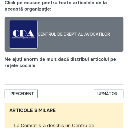
Click pe ecuson pentru toate articolele de la
această organizație:
CENTRUL DE DREPT AL AVOCATILOR
Ne ajuți enorm de mult dacă distribui articolul pe
rețele sociale:
ARTICOL PRECEDENT: CENTRUL DE DREPT AL AVOCAȚILOR
ARTICOLUL URM
PRECEDENT
URMĂTOR
ARTICOLE SIMILARE
La Comrat s-a deschis un Centru de