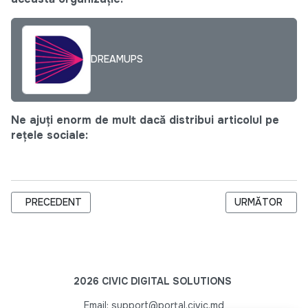
DREAMUPS
Ne ajuți enorm de mult dacă distribui articolul pe
rețele sociale:
ARTICOL PRECEDENT: APEL PUBLIC CĂTRE SOCIETATEA CIVI
ARTICOLUL URM
PRECEDENT
URMĂTOR
2026 CIVIC DIGITAL SOLUTIONS
Email: support@portal.civic.md