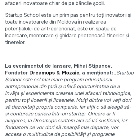
afaceri inovatoare chiar de pe băncile școlii.
Startup School este un prim pas pentru toți inovatorii și
toate inovatoarele din Moldova în realizarea
potențialului de antreprenoriat, este un spațiu de
încercare, mentorare și ghidare prietenoasă tinerilor și
tinerelor.
La evenimentul de lansare, Mihai Stipanov,
Fondator
Dreamups
&
Mozaic
, a menționat:
„Startup
School este cel mai mare program educațional
antreprenorial din țară și oferă oportunitatea de a
învăța și experimenta crearea unei afaceri tehnologice,
pentru toți liceenii și liceenele. Mulți dintre voi veți dori
să dezvoltați propria companie, iar alții o să aleagă să-
și contureze cariera într-un startup. Oricare ar fi
alegerea, la Dreamups suntem aici să vă susținem, iar
fondatorii ce vor dori să meargă mai departe, vor
accesa o multitudine de posibilități și programe