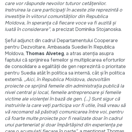
care vor răspunde nevoilor tuturor cetățenilor.
Instruirea la care participați în aceste zile reprezintă o
investiție în viitorul comunităților din Republica
Moldova, în speranța că fiecare voce va fi auzită și
luată în considerare”
, a precizat Dominika Stojanoska.
Șeful adjunct din cadrul Departamentului Cooperare
pentru Dezvoltare, Ambasada Suediei în Republica
Moldova,
Thomas Alveteg
, a atras atenția asupra
faptului că sprijinirea femeilor și multiplicarea eforturilor
de consolidare a egalității de gen reprezintă o prioritate
pentru Suedia atât în politica sa internă, cât și în politica
externă.
„Aici, în Republica Moldova, dezvoltăm
proiecte ce sprijină femeile din administrația publică la
nivel central și local, femeile antreprenoare și femeile
victime ale violenței în bază de gen. (...) Sunt sigur că
instruirile la care veți participa vor fi utile, însă vreau să
vă recomand să păstrați comunicarea între voi, pentru
că foarte multe proiecte por fi realizate doar în cadrul
unui parteneriat și doar împărtășind din experiența pe
care o acumulați fiecare în parte”,
a menționat Thomas