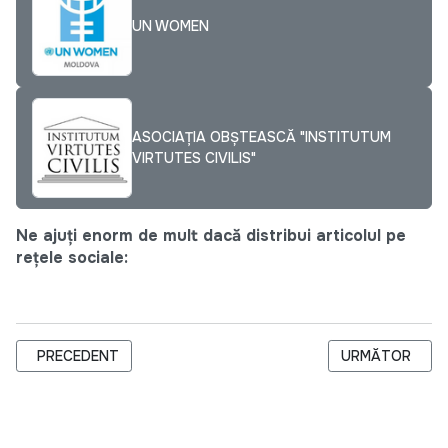
UN WOMEN
ASOCIAȚIA OBȘTEASCĂ "INSTITUTUM
VIRTUTES CIVILIS"
Ne ajuți enorm de mult dacă distribui articolul pe
rețele sociale:
ARTICOL PRECEDENT: SUBGRANTIȘTII PROIECTULUI „CONSOLI
ARTICOLUL URM
PRECEDENT
URMĂTOR