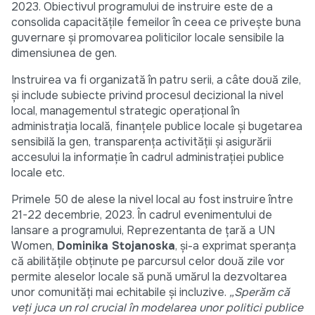
2023. Obiectivul programului de instruire este de a
consolida capacitățile femeilor în ceea ce privește buna
guvernare și promovarea politicilor locale sensibile la
dimensiunea de gen.
Instruirea va fi organizată în patru serii, a câte două zile,
și include subiecte privind procesul decizional la nivel
local, managementul strategic operațional în
administrația locală, finanțele publice locale și bugetarea
sensibilă la gen, transparența activității și asigurării
accesului la informație în cadrul administrației publice
locale etc.
Primele 50 de alese la nivel local au fost instruire între
21-22 decembrie, 2023. În cadrul evenimentului de
lansare a programului, Reprezentanta de țară a UN
Women,
Dominika Stojanoska
, și-a exprimat speranța
că abilitățile obținute pe parcursul celor două zile vor
permite aleselor locale să pună umărul la dezvoltarea
unor comunități mai echitabile și incluzive.
„Sperăm că
veți juca un rol crucial în modelarea unor politici publice