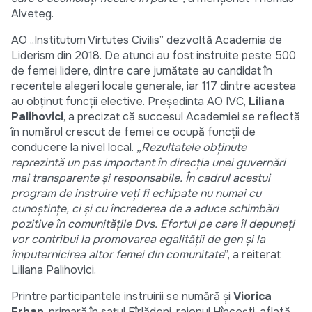
Alveteg.
AO „Institutum Virtutes Civilis” dezvoltă Academia de
Liderism din 2018. De atunci au fost instruite peste 500
de femei lidere, dintre care jumătate au candidat în
recentele alegeri locale generale, iar 117 dintre acestea
au obținut funcții elective. Președinta AO IVC,
Liliana
Palihovici
, a precizat că succesul Academiei se reflectă
în numărul crescut de femei ce ocupă funcții de
conducere la nivel local.
„Rezultatele obținute
reprezintă un pas important în direcția unei guvernări
mai transparente și responsabile. În cadrul acestui
program de instruire veți fi echipate nu numai cu
cunoștințe, ci și cu încrederea de a aduce schimbări
pozitive în comunitățile Dvs.
Efortul pe care îl depuneți
vor contribui la promovarea egalității de gen și la
împuternicirea altor femei din comunitate
”, a reiterat
Liliana Palihovici.
Printre participantele instruirii se numără și
Viorica
Erhan
, primară în satul Fîrlădeni, raionul Hîncești, aflată