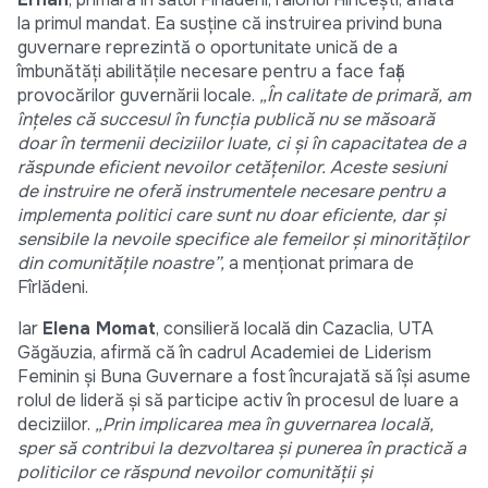
la primul mandat. Ea susține că instruirea privind buna
guvernare reprezintă o oportunitate unică de a
îmbunătăți abilitățile necesare pentru a face față
provocărilor guvernării locale.
„În calitate de primară, am
înțeles că succesul în funcția publică nu se măsoară
doar în termenii deciziilor luate, ci și în capacitatea de a
răspunde eficient nevoilor cetățenilor. Aceste sesiuni
de instruire ne oferă instrumentele necesare pentru a
implementa politici care sunt nu doar eficiente, dar și
sensibile la nevoile specifice ale femeilor și minorităților
din comunitățile noastre”,
a menționat primara de
Fîrlădeni.
Iar
Elena Momat
, consilieră locală din Cazaclia, UTA
Găgăuzia, afirmă că în cadrul Academiei de Liderism
Feminin și Buna Guvernare a fost încurajată să își asume
rolul de lideră și să participe activ în procesul de luare a
deciziilor.
„Prin implicarea mea în guvernarea locală,
sper să contribui la dezvoltarea și punerea în practică a
politicilor ce răspund nevoilor comunității și