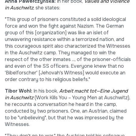
Anna Pawełczyńska:
In her book,
Values and Violence
in Auschwitz
, she states:
"This group of prisoners constituted a solid ideological
force and won the fight against Nazism. The German
group of this [organization] was like an islet of
unwavering resistance within a terrorized nation, and
this courageous spirit also characterized the Witnesses
in the Auschwitz camp. They managed to win the
respect of the other inmates ..., of the prisoner-officials
and even of the SS officers. Everyone knew that no
'Bibelforscher' [Jehovah's Witness] would execute an
order contrary to his religious beliefs."
Tibor Wohl:
In his book,
Arbeit macht tot—Eine Jugend
in Auschwitz
(Work Kills You – Young Men at Auschwitz),
he recounts a conversation he heard in the camp,
conducted by two prisoners. One, an Austrian, claimed
to be "unbelieving", but that he was impressed by the
Witnesses.
"They don't go to war," the Austrian told his colleague.