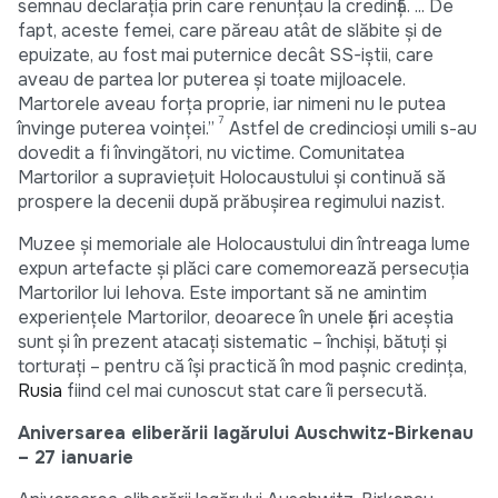
semnau declarația prin care renunțau la credință. ... De
fapt, aceste femei, care păreau atât de slăbite și de
epuizate, au fost mai puternice decât SS-iștii, care
aveau de partea lor puterea și toate mijloacele.
Martorele aveau forța proprie, iar nimeni nu le putea
7
învinge puterea voinței.”
Astfel de credincioși umili s-au
dovedit a fi învingători, nu victime. Comunitatea
Martorilor a supraviețuit Holocaustului și continuă să
prospere la decenii după prăbușirea regimului nazist.
Muzee și memoriale ale Holocaustului din întreaga lume
expun artefacte și plăci care comemorează persecuția
Martorilor lui Iehova. Este important să ne amintim
experiențele Martorilor, deoarece în unele țări aceștia
sunt și în prezent atacați sistematic – închiși, bătuți și
torturați – pentru că își practică în mod pașnic credința,
Rusia
fiind cel mai cunoscut stat care îi persecută.
Aniversarea eliberării lagărului Auschwitz-Birkenau
– 27 ianuarie