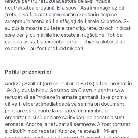
Iehova pentru refuzul acestora de a-și încălca
neutralitatea creștină. El a spus: „Așa îmi imaginez că
trebuie să fi arătat primii martiri creștini în timp ce
așteptau în arenă să fie sfâșiați de fiarele sălbatice. S-
au dus la moarte cu fețele transfigurate, cu ochii ridicați
spre cer și cu mâinile încleștate în rugăciune. Toți cei
care au asistat la executarea lor – chiar și plutonul de
execuție – au fost profund mișcați.”
Pofilul prizonierilor
Andrzej Szalbot (prizonierul nr. 108703) a fost arestat în
1943 și dus la biroul Gestapo din Cieszyn pentru că a
refuzat să se înroleze în armata germană. I s-a promis
că va fi eliberat imediat dacă va semna un document
prin care să renunțe la calitatea de membru al
organizației și să declare că învățăturile acesteia sunt
eronate. Andrzej a refuzat să semneze. A fost torturat
și bătut în mod repetat. Andrzej relatează: „Mi‑am
pierdut cunoștința de câteva ori. N‑am putut să mă mai