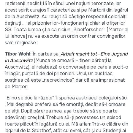
rezistență neclintită în sânul unei națiuni terorizate, iar
acest spirit curajos îi caracteriza și pe Martorii din lagărul
de la Auschwitz. Au reușit să câștige respectul celorlalți
deținuți …, al prizonierilor-funcționari și chiar al ofițerilor
SS. Toată lumea știa că niciun „Bibelforscher” [Martor al
lui Iehova] nu va executa un ordin contrar convingerilor
sale religioase.”
Tibor Wohl:
În cartea sa,
Arbeit macht tot—Eine Jugend
in Auschwitz
(Munca te omoară – tineri bărbați la
Auschwitz), el relatează o conversație pe care a auzit-o
în lagăr, purtată de doi prizonieri. Unul, un austriac,
susținea că este „necredincios”, dar că era impresionat
de Martori.
„Ei nu se duc la război”, îi spunea austriacul colegului său.
„Mai degrabă preferă să fie omorâți, decât să-i omoare
pe alții. După părerea mea, așa trebuie să se poarte
adevărații creștini. Trebuie să-ți povestesc un episod
foarte plăcut în legătură cu ei. Mă aflam într-o clădire din
lagărul de la Stutthof, atât cu evrei, cât și cu Studenți ai