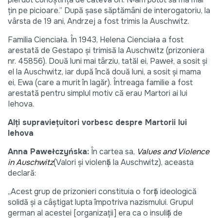
țin pe picioare.” După șase săptămâni de interogatoriu, la
vârsta de 19 ani, Andrzej a fost trimis la Auschwitz.
Familia Cienciała. În 1943, Helena Cienciała a fost
arestată de Gestapo și trimisă la Auschwitz (prizoniera
nr. 45856). Două luni mai târziu, tatăl ei, Paweł, a sosit și
el la Auschwitz, iar după încă două luni, a sosit și mama
ei, Ewa (care a murit în lagăr). Întreaga familie a fost
arestată pentru simplul motiv că erau Martori ai lui
Iehova.
Alți supraviețuitori vorbesc despre Martorii lui
Iehova
Anna Pawełczyńska:
În cartea sa,
Values and Violence
in Auschwitz
(Valori și violență la Auschwitz), aceasta
declară:
„Acest grup de prizonieri constituia o forță ideologică
solidă și a câștigat lupta împotriva nazismului. Grupul
german al acestei [organizații] era ca o insuliță de