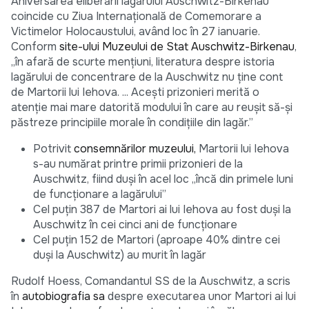
Aniversarea eliberării lagărului Auschwitz-Birkenau
coincide cu Ziua Internațională de Comemorare a
Victimelor Holocaustului, având loc în 27 ianuarie.
Conform
site-ului Muzeului de Stat Auschwitz-Birkenau
,
„în afară de scurte mențiuni, literatura despre istoria
lagărului de concentrare de la Auschwitz nu ține cont
de Martorii lui Iehova. ... Acești prizonieri merită o
atenție mai mare datorită modului în care au reușit să-și
păstreze principiile morale în condițiile din lagăr.”
Potrivit
consemnărilor muzeului,
Martorii lui Iehova
s-au numărat printre primii prizonieri de la
Auschwitz, fiind duși în acel loc „încă din primele luni
de funcționare a lagărului”
Cel puțin 387 de Martori ai lui Iehova au fost duși la
Auschwitz în cei cinci ani de funcționare
Cel puțin 152 de Martori (aproape 40% dintre cei
duși la Auschwitz) au murit în lagăr
Rudolf Hoess, Comandantul SS de la Auschwitz, a scris
în
autobiografia sa
despre executarea unor Martori ai lui