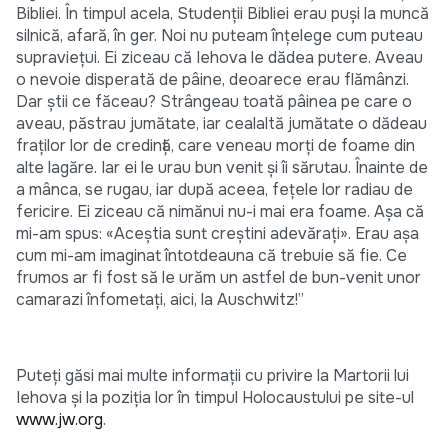
Bibliei. În timpul acela, Studenții Bibliei erau puși la muncă
silnică, afară, în ger. Noi nu puteam înțelege cum puteau
supraviețui. Ei ziceau că Iehova le dădea putere. Aveau
o nevoie disperată de pâine, deoarece erau flămânzi.
Dar știi ce făceau? Strângeau toată pâinea pe care o
aveau, păstrau jumătate, iar cealaltă jumătate o dădeau
fraților lor de credință, care veneau morți de foame din
alte lagăre. Iar ei le urau bun venit și îi sărutau. Înainte de
a mânca, se rugau, iar după aceea, fețele lor radiau de
fericire. Ei ziceau că nimănui nu-i mai era foame. Așa că
mi-am spus: «Aceștia sunt creștini adevărați». Erau așa
cum mi-am imaginat întotdeauna că trebuie să fie. Ce
frumos ar fi fost să le urăm un astfel de bun-venit unor
camarazi înfometați, aici, la Auschwitz!”
Puteți găsi mai multe informații cu privire la Martorii lui
Iehova și la poziția lor în timpul Holocaustului pe site-ul
www.jw.org
.