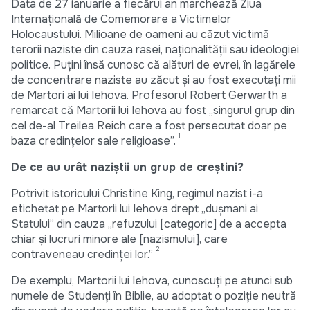
Data de 27 ianuarie a fiecărui an marchează Ziua
Internațională de Comemorare a Victimelor
Holocaustului. Milioane de oameni au căzut victimă
terorii naziste din cauza rasei, naționalității sau ideologiei
politice. Puțini însă cunosc că alături de evrei, în lagărele
de concentrare naziste au zăcut și au fost executați mii
de Martori ai lui Iehova. Profesorul Robert Gerwarth a
remarcat că Martorii lui Iehova au fost „singurul grup din
cel de-al Treilea Reich care a fost persecutat doar pe
1
baza credințelor sale religioase”.
De ce au urât naziștii un grup de creștini?
Potrivit istoricului Christine King, regimul nazist i-a
etichetat pe Martorii lui Iehova drept „dușmani ai
Statului” din cauza „refuzului [categoric] de a accepta
chiar și lucruri minore ale [nazismului], care
2
contraveneau credinței lor.”
De exemplu, Martorii lui Iehova, cunoscuți pe atunci sub
numele de Studenți în Biblie, au adoptat o poziție neutră