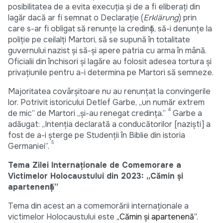
posibilitatea de a evita execuția și de a fi eliberați din
lagăr dacă ar fi semnat o Declarație (
Erklärung
) prin
care s-ar fi obligat să renunțe la credință, să-i denunțe la
poliție pe ceilalți Martori, să se supună în totalitate
guvernului nazist și să-și apere patria cu arma în mână.
Oficialii din închisori și lagăre au folosit adesea tortura și
privațiunile pentru a-i determina pe Martori să semneze.
Majoritatea covârșitoare nu au renunțat la convingerile
lor. Potrivit istoricului Detlef Garbe, „un număr extrem
4
de mic” de Martori „și-au renegat credința.”
Garbe a
adăugat: „Intenția declarată a conducătorilor [naziști] a
fost de a-i șterge pe Studenții în Biblie din istoria
5
Germaniei”.
Tema Zilei Internaționale de Comemorare a
Victimelor Holocaustului din 2023: „Cămin și
apartenență”
Tema din acest an a comemorării internaționale a
victimelor Holocaustului este
„Cămin și apartenență”
.