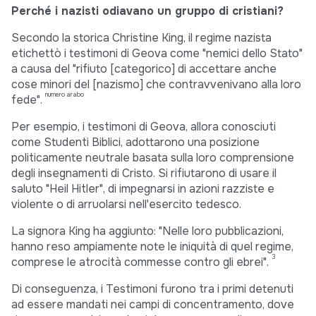
Perché i nazisti odiavano un gruppo di cristiani?
Secondo la storica Christine King, il regime nazista
etichettò i testimoni di Geova come "nemici dello Stato"
a causa del "rifiuto [categorico] di accettare anche
cose minori del [nazismo] che contravvenivano alla loro
numero arabo
fede".
Per esempio, i testimoni di Geova, allora conosciuti
come Studenti Biblici, adottarono una posizione
politicamente neutrale basata sulla loro comprensione
degli insegnamenti di Cristo. Si rifiutarono di usare il
saluto "Heil Hitler", di impegnarsi in azioni razziste e
violente o di arruolarsi nell'esercito tedesco.
La signora King ha aggiunto: "Nelle loro pubblicazioni,
hanno reso ampiamente note le iniquità di quel regime,
3
comprese le atrocità commesse contro gli ebrei".
Di conseguenza, i Testimoni furono tra i primi detenuti
ad essere mandati nei campi di concentramento, dove