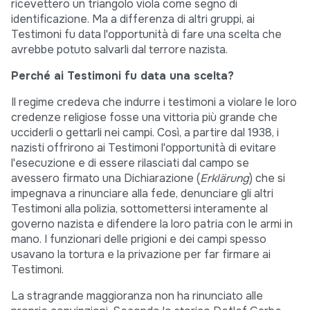
ricevettero un triangolo viola come segno di
identificazione. Ma a differenza di altri gruppi, ai
Testimoni fu data l'opportunità di fare una scelta che
avrebbe potuto salvarli dal terrore nazista.
Perché ai Testimoni fu data una scelta?
Il regime credeva che indurre i testimoni a violare le loro
credenze religiose fosse una vittoria più grande che
ucciderli o gettarli nei campi. Così, a partire dal 1938, i
nazisti offrirono ai Testimoni l'opportunità di evitare
l'esecuzione e di essere rilasciati dal campo se
avessero firmato una Dichiarazione (
Erklärung
) che si
impegnava a rinunciare alla fede, denunciare gli altri
Testimoni alla polizia, sottomettersi interamente al
governo nazista e difendere la loro patria con le armi in
mano. I funzionari delle prigioni e dei campi spesso
usavano la tortura e la privazione per far firmare ai
Testimoni.
La stragrande maggioranza non ha rinunciato alle