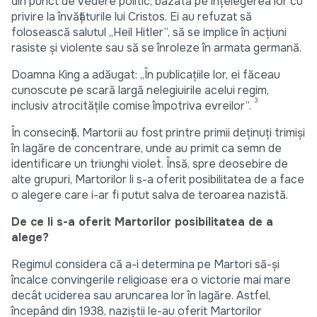
din punct de vedere politic, bazată pe înțelegerea lor cu
privire la învățăturile lui Cristos. Ei au refuzat să
folosească salutul „Heil Hitler”, să se implice în acțiuni
rasiste și violente sau să se înroleze în armata germană.
Doamna King a adăugat: „În publicațiile lor, ei făceau
cunoscute pe scară largă nelegiuirile acelui regim,
3
inclusiv atrocitățile comise împotriva evreilor”.
În consecință, Martorii au fost printre primii deținuți trimiși
în lagăre de concentrare, unde au primit ca semn de
identificare un triunghi violet. Însă, spre deosebire de
alte grupuri, Martorilor li s-a oferit posibilitatea de a face
o alegere care i-ar fi putut salva de teroarea nazistă.
De ce li s-a oferit Martorilor posibilitatea de a
alege?
Regimul considera că a-i determina pe Martori să-și
încalce convingerile religioase era o victorie mai mare
decât uciderea sau aruncarea lor în lagăre. Astfel,
începând din 1938, naziștii le-au oferit Martorilor