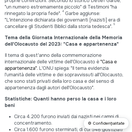
proprie convinzioni. Secondo lo storico Detlef Garbe,
"un numero estremamente piccolo" di Testimoni "ha
4
rinnegato la propria fede".
Garbe aggiunse:
"L'intenzione dichiarata dei governanti [nazisti] era di
5
cancellare gli Studenti Biblici dalla storia tedesca".
Tema della Giornata Internazionale della Memoria
dell'Olocausto del 2023: "Casa e appartenenza"
Il tema di quest'anno della commemorazione
internazionale delle vittime dell'Olocausto è
"Casa e
appartenenza".
L'ONU spiega: "Il tema evidenzia
l'umanità delle vittime e dei sopravvissuti all'Olocausto,
che sono stati privati della loro casa e del senso di
appartenenza dagli autori dell'Olocausto".
Statistiche: Quanti hanno perso la casa e i loro
beni
Circa 4.200 furono inviati dai nazisti nei campi di
concentramento.
⚙ Confidențialitate
Circa 1.600 furono sterminati, di cui 548 giustiziati