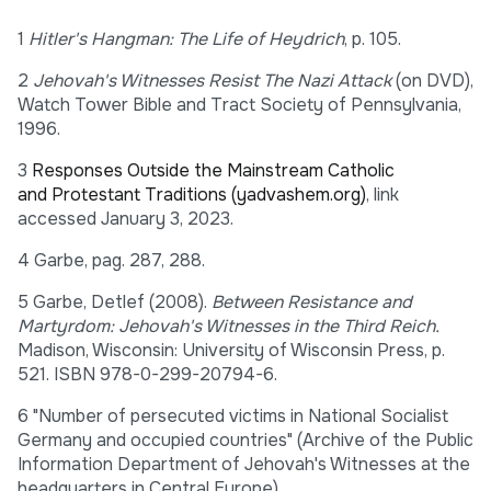
1
Hitler's Hangman: The Life of Heydrich
, p. 105.
2
Jehovah's Witnesses Resist The Nazi Attack
(on DVD),
Watch Tower Bible and Tract Society of Pennsylvania,
1996.
3
Responses Outside the Mainstream Catholic
and Protestant Traditions (yadvashem.org)
, link
accessed January 3, 2023.
4 Garbe, pag. 287, 288.
5 Garbe, Detlef (2008).
Between Resistance and
Martyrdom: Jehovah's Witnesses in the Third Reich.
Madison, Wisconsin: University of Wisconsin Press, p.
521. ISBN 978-0-299-20794-6.
6 "Number of persecuted victims in National Socialist
Germany and occupied countries" (Archive of the Public
Information Department of Jehovah's Witnesses at the
headquarters in Central Europe).