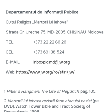
Departamentul de Informații Publice
Cultul Religios „Martorii lui Iehova”
Strada Gr. Ureche 75, MD-2005, CHIȘINĂU, Moldova
TEL
+373 22 22 86 26
CEL
+373 691 38 524
E-MAIL
Inboxpid.md@jw.org
Web:
https://www.jw.org/ro/stiri/jw/
1
Hitler’s Hangman: The Life of Heydrich
, pag. 105.
2
Martorii lui Iehova rezistă ferm atacului nazist
(pe
DVD), Watch Tower Bible and Tract Society of
Pennsylvania, 1996.