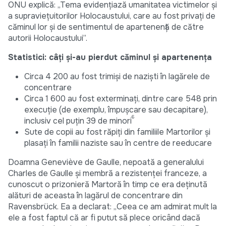
ONU explică: „Tema evidențiază umanitatea victimelor și
a supraviețuitorilor Holocaustului, care au fost privați de
căminul lor și de sentimentul de apartenență de către
autorii Holocaustului”.
Statistici: câți și-au pierdut căminul și apartenența
Circa 4 200 au fost trimiși de naziști în lagărele de
concentrare
Circa 1 600 au fost exterminați, dintre care 548 prin
execuție (de exemplu, împușcare sau decapitare),
6
inclusiv cel puțin 39 de minori
Sute de copii au fost răpiți din familiile Martorilor și
plasați în familii naziste sau în centre de reeducare
Doamna Geneviève de Gaulle, nepoată a generalului
Charles de Gaulle și membră a rezistenței franceze, a
cunoscut o prizonieră Martoră în timp ce era deținută
alături de aceasta în lagărul de concentrare din
Ravensbrück. Ea a declarat: „Ceea ce am admirat mult la
ele a fost faptul că ar fi putut să plece oricând dacă