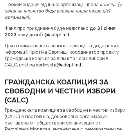
– рекомендація від іншої організації-члена
коаліції (у
заяві на членство буде вказана лише назва цієї
організації).
Файл про приєднання буде надіслано
до 31 січня
2023
року до
info@adept.md
.
Для отримання детальної інформації та додаткової
інформації: Крістіна Берлінщі, координатор проекту
Громадська коаліція за вільні та чесні вибори в
CALC,
cristina.berlinschii@adept.md
.
ГРАЖДАНСКА КОАЛИЦИЯ ЗА
СВОБОДНИ И ЧЕСТНИ ИЗБОРИ
(CALC)
Гражданската коалиция за свободни и честни избори
(CALC) е постоянна, доброволна организация,
съставена от обществени организации от
Република Молдова, ангажирана с демократичните