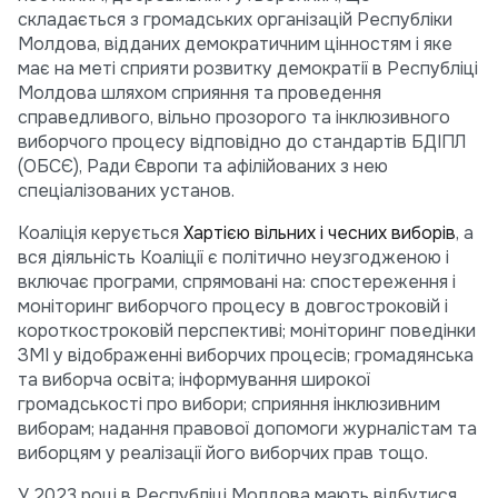
складається з громадських організацій Республіки
Молдова, відданих демократичним цінностям і яке
має на меті сприяти розвитку демократії в Республіці
Молдова шляхом сприяння та проведення
справедливого, вільно прозорого та інклюзивного
виборчого процесу відповідно до стандартів БДІПЛ
(ОБСЄ), Ради Європи та афілійованих з нею
спеціалізованих установ.
Коаліція керується
Хартією вільних і чесних виборів
, а
вся діяльність Коаліції є політично неузгодженою і
включає програми, спрямовані на: спостереження і
моніторинг виборчого процесу в довгостроковій і
короткостроковій перспективі; моніторинг поведінки
ЗМІ у відображенні виборчих процесів; громадянська
та виборча освіта; інформування широкої
громадськості про вибори; сприяння інклюзивним
виборам; надання правової допомоги журналістам та
виборцям у реалізації його виборчих прав тощо.
У 2023 році в Республіці Молдова мають відбутися