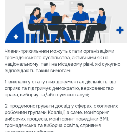
Члени-прихильники можуть стати організаціями
громадянського суспільства, активними як на
національному, так і на місцевому рівні, які сукупно
відповідають таким вимогам:
1. виклали у статутних документах діяльність, що
сприяє та підтримує демократію, верховенство
права, виборчу та/або суміжні галузі;
2. продемонструвати досвід у сферах, охоплених
робочими групами Коаліції, а саме: моніторинг
виборчих процесів, моніторинг поведінки ЗМІ,
громадянська та виборча освіта, сприяння
інклюзивним виборам;