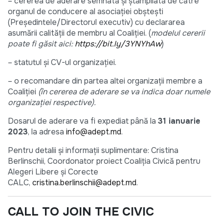
– cererea de aderare semnată și ștampilată de către
organul de conducere al asociației obștești
(Președintele/Directorul executiv) cu declararea
asumării calității de membru al Coaliției. (
modelul cererii
poate fi găsit aici:
https://bit.ly/3YNYhAw
)
– statutul și CV-ul organizației.
– o recomandare din partea altei organizații membre a
Coaliției
(în cererea de aderare se va indica doar numele
organizației respective).
Dosarul de aderare va fi expediat până la
31 ianuarie
2023
, la adresa
info@adept.md
.
Pentru detalii și informații suplimentare: Cristina
Berlinschii, Coordonator proiect Coaliția Civică pentru
Alegeri Libere și Corecte
CALC,
cristina.berlinschii@adept.md
.
CALL TO JOIN THE CIVIC