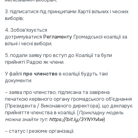
3. підписатися під принципами Хартії вільних і чесних
виборів;
4. Зобов'язується
дотримуватися
Регламенту
Громадської коаліції за
вільні і чесні вибори;
5. подали заяву про вступ до Коаліції та були
прийняті Радою як члени.
У файлі
про членство
в коаліції будуть такі
документи:
– заява про членство, підписана та завірена
печаткою керівного органу громадського об'єднання
(Президента / Виконавчого директора), що декларує
прийняття членства в коаліції. (
Прикладну модель
можна знайти тут:
https://bit.ly/3YNYhAw
)
– статус і резюме організації.