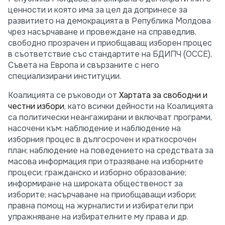
ценности и която има за цел да допринесе за
развитието на демокрацията в Република Молдова
чрез насърчаване и провеждане на справедлив,
свободно прозрачен и приобщаващ изборен процес
в съответствие със стандартите на БДИПЧ (ОССЕ),
Съвета на Европа и свързаните с него
специализирани институции.
Коалицията се ръководи от
Хартата за свободни и
честни избори
, като всички дейности на Коалицията
са политически неангажирани и включват програми,
насочени към: наблюдение и наблюдение на
изборния процес в дългосрочен и краткосрочен
план; наблюдение на поведението на средствата за
масова информация при отразяване на изборните
процеси; гражданско и изборно образование;
информиране на широката общественост за
изборите; насърчаване на приобщаващи избори;
правна помощ на журналисти и избиратели при
упражняване на избирателните му права и др.