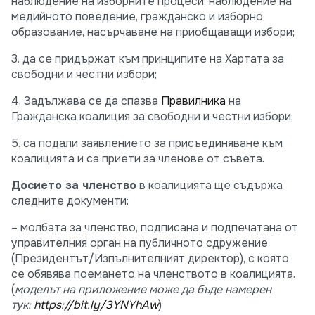
наблюдение на изборните процеси, наблюдение на
медийното поведение, гражданско и изборно
образование, насърчаване на приобщаващи избори;
3. да се придържат към принципите на Хартата за
свободни и честни избори;
4. Задължава се да спазва
Правилника
на
Гражданска коалиция за свободни и честни избори;
5. са подали заявлението за присъединяване към
коалицията и са приети за членове от съвета.
Досието за членство
в коалицията ще съдържа
следните документи:
– молбата за членство, подписана и подпечатана от
управителния орган на публичното сдружение
(Президентът/Изпълнителният директор), с която
се обявява поемането на членството в коалицията.
(
моделът на приложение може да бъде намерен
тук:
https://bit.ly/3YNYhAw
)