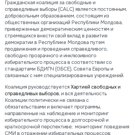
Гражданская коалиция за свободные и
справедливые выборы (CALC) является постоянным,
добровольным образованием, состоящим из
общественных организаций Республики Молдова,
приверженных демократическим ценностям и
стремящихся внести свой вклад в развитие
демократии в Республике Молдова путем
продвижения и проведения справедливого,
свободно прозрачного и инклюзивного
избирательного процесса в соответствии со
стандартами БДИПЧ (ОБСЕ), Совета Европы и
связанных с ним специализированных учреждений.
Коалиция руководствуется
Хартией свободных и
справедливых выборов
, и вся деятельность
Коалиции политически не связана с
обязательствами и включает программы,
направленные на: наблюдение и мониторинг
избирательного процесса в долгосрочной и
краткосрочной перспективе; мониторинг поведения
СМИ в отражении избирательных процессов;