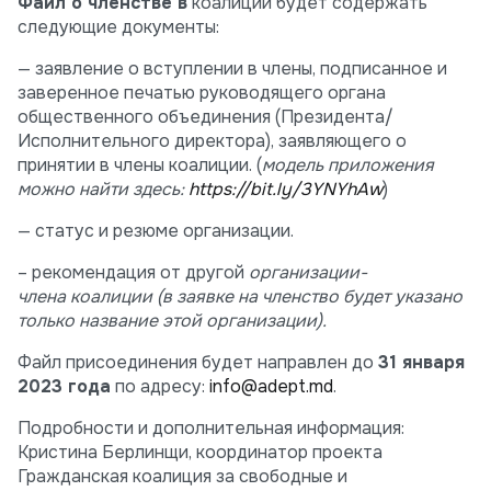
Файл о членстве в
коалиции будет содержать
следующие документы:
— заявление о вступлении в члены, подписанное и
заверенное печатью руководящего органа
общественного объединения (Президента/
Исполнительного директора), заявляющего о
принятии в члены коалиции. (
модель приложения
можно найти здесь:
https://bit.ly/3YNYhAw
)
— статус и резюме организации.
– рекомендация от другой
организации-
члена коалиции (в заявке на членство будет указано
только название этой организации).
Файл присоединения будет направлен до
31 января
2023 года
по адресу:
info@adept.md
.
Подробности и дополнительная информация:
Кристина Берлинщи, координатор проекта
Гражданская коалиция за свободные и