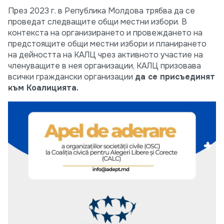
През 2023 г. в Република Молдова трябва да се
проведат следващите общи местни избори. В
контекста на организирането и провеждането на
предстоящите общи местни избори и планирането
на дейността на КАЛЦ чрез активното участие на
членуващите в нея организации, КАЛЦ призовава
всички граждански организации
да се присъединят
към Коалицията.