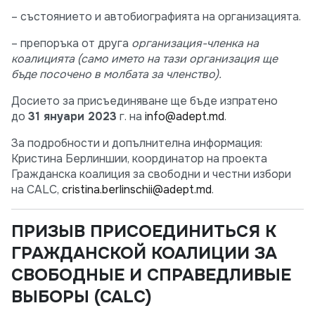
– състоянието и автобиографията на организацията.
– препоръка от друга
организация-членка на
коалицията (само името на тази организация ще
бъде посочено в молбата за членство).
Досието за присъединяване ще бъде изпратено
до
31 януари 2023
г. на
info@adept.md
.
За подробности и допълнителна информация:
Кристина Берлиншии, координатор на проекта
Гражданска коалиция за свободни и честни избори
на CALC,
cristina.berlinschii@adept.md
.
ПРИЗЫВ ПРИСОЕДИНИТЬСЯ К
ГРАЖДАНСКОЙ КОАЛИЦИИ ЗА
СВОБОДНЫЕ И СПРАВЕДЛИВЫЕ
ВЫБОРЫ (CALC)