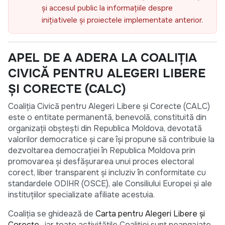
și accesul public la informațiile despre
inițiativele și proiectele implementate anterior.
APEL DE A ADERA LA COALIȚIA
CIVICĂ PENTRU ALEGERI LIBERE
ȘI CORECTE (CALC)
Coaliția Civică pentru Alegeri Libere și Corecte (CALC)
este o entitate permanentă, benevolă, constituită din
organizații obștești din Republica Moldova, devotată
valorilor democratice și care își propune să contribuie la
dezvoltarea democrației în Republica Moldova prin
promovarea și desfășurarea unui proces electoral
corect, liber transparent și incluziv în conformitate cu
standardele ODIHR (OSCE), ale Consiliului Europei și ale
instituțiilor specializate afiliate acestuia.
Coaliția se ghidează de
Carta pentru Alegeri Libere și
Corecte
, iar toate activitățile Coaliției sunt neangajate