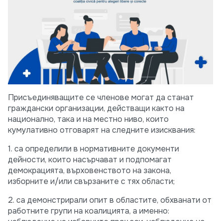
Присъединяващите се членове могат да станат
граждански организации, действащи както на
национално, така и на местно ниво, които
кумулативно отговарят на следните изисквания:
1. са определили в нормативните документи
дейности, които насърчават и подпомагат
демокрацията, върховенството на закона,
изборните и/или свързаните с тях области;
2. са демонстрирали опит в областите, обхванати от
работните групи на коалицията, а именно: