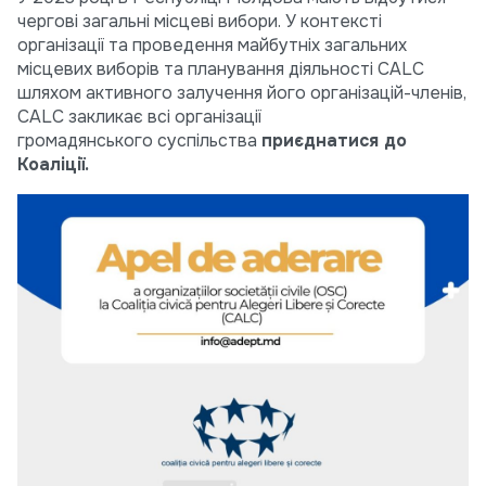
чергові загальні місцеві вибори. У контексті
організації та проведення майбутніх загальних
місцевих виборів та планування діяльності CALC
шляхом активного залучення його організацій-членів,
CALC закликає всі організації
громадянського суспільства
приєднатися до
Коаліції.