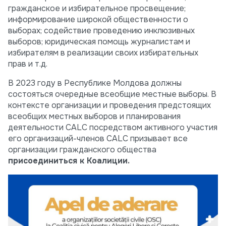
гражданское и избирательное просвещение;
информирование широкой общественности о
выборах; содействие проведению инклюзивных
выборов; юридическая помощь журналистам и
избирателям в реализации своих избирательных
прав и т.д.
В 2023 году в Республике Молдова должны
состояться очередные всеобщие местные выборы. В
контексте организации и проведения предстоящих
всеобщих местных выборов и планирования
деятельности CALC посредством активного участия
его организаций-членов CALC призывает все
организации гражданского общества
присоединиться к Коалиции.