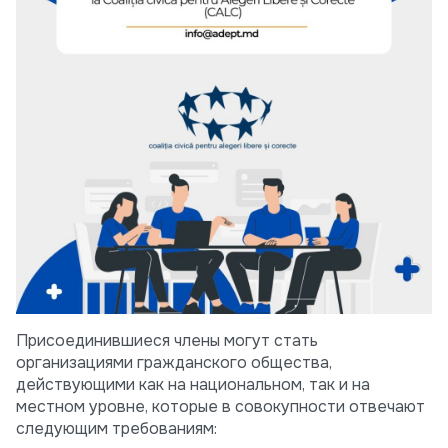
Присоединившиеся члены могут стать
организациями гражданского общества,
действующими как на национальном, так и на
местном уровне, которые в совокупности отвечают
следующим требованиям: