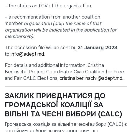
– the status and CV of the organization.
– a recommendation from another coalition
member
organisation (only the name of that
organisation will be indicated in the application for
membership).
The accession file will be sent by
31 January 2023
to
info@adept.md
.
For details and additional information: Cristina
Berlinschii, Project Coordinator Civic Coalition for Free
and Fair CALC Elections,
cristina.berlinschii@adept.md
.
ЗАКЛИК ПРИЄДНАТИСЯ ДО
ГРОМАДСЬКОЇ КОАЛІЦІЇ ЗА
ВІЛЬНІ ТА ЧЕСНІ ВИБОРИ (CALC)
Громадська коаліція за вільні та чесні вибори (CALC) є
постійним, добровільним утворенням, що