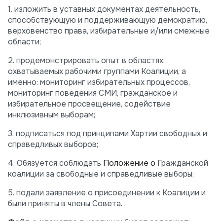
1. изложить в уставных документах деятельность,
способствующую и поддерживающую демократию,
верховенство права, избирательные и/или смежные
области;
2. продемонстрировать опыт в областях,
охватываемых рабочими группами Коалиции, а
именно: мониторинг избирательных процессов,
мониторинг поведения СМИ, гражданское и
избирательное просвещение, содействие
инклюзивным выборам;
3. подписаться под принципами Хартии свободных и
справедливых выборов;
4. Обязуется соблюдать
Положение о
Гражданской
коалиции за свободные и справедливые выборы;
5. подали заявление о присоединении к Коалиции и
были приняты в члены Совета.