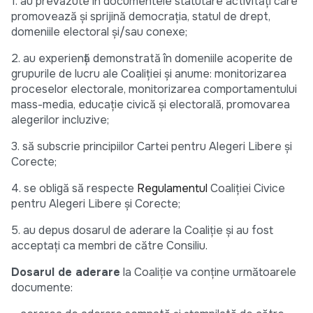
1. au prevăzute în documentele statutare activități care
promovează și sprijină democrația, statul de drept,
domeniile electoral și/sau conexe;
2. au experiență demonstrată în domeniile acoperite de
grupurile de lucru ale Coaliției și anume: monitorizarea
proceselor electorale, monitorizarea comportamentului
mass-media, educație civică și electorală, promovarea
alegerilor incluzive;
3. să subscrie principiilor Cartei pentru Alegeri Libere și
Corecte;
4. se obligă să respecte
Regulamentul
Coaliției Civice
pentru Alegeri Libere și Corecte;
5. au depus dosarul de aderare la Coaliție și au fost
acceptați ca membri de către Consiliu.
Dosarul de aderare
la Coaliție va conține următoarele
documente: