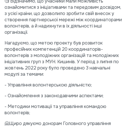
🧐 Відзначимо, що учасники мали можливість
ознайомитися з ініціативами та передовим досвідом,
з усієї країни, що дозволило зробити свій внесок у
створення партнерської мережі між координаторами
волонтерів, а й надихнути в їх діяльності інші
організації.
Нагадуємо, що метою проекту був розвиток
професійних компетенцій 20 координаторів-
волонтерів з молодіжних організацій та молодіжних
ініціативних груп з МУН. Кишинів. У період з липня по
жовтень 2022 року було проведено 3 навчальні
модулі за темами:
- Управління волонтерською діяльністю;
- Ознайомлення з законодавчими аспектами;
- Методики мотивації та управління командою
волонтерів;
🤗Щиро дякуємо донорам Головного управління