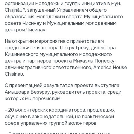
организации молодежь и группы инициатив в мун.
Chis̗inău❞, запущенный Управлением общего
образования, молодежи и спорта Муниципального
совета Чисинау и Муниципальным молодежным
центром Чисинау.
На открытии мероприятия с приветствием
представителя донора Петру Греку, директора
Кишиневского муниципального молодежного
центра и партнеров проекта Михаэлы Попеску,
административного ответственного, America House
Chisinau.
С презентацией результатов проекта выступила
Амышоара Безэрэу, руководитель проекта, среди
которых мы перечислим:
- 20 волонтерских координаторов, прошедших
обучение в законодательной, но практической
сфере управления группой волонтеров;