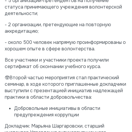
- 5 организаций-претендентов на получение
статуса принимающего учреждения волонтерской
деятельности;
- 2 организации, претендующие на повторную
аккредитацию;
- около 500 человек напрямую проинформированы о
хорошем опыте в сфере волонтерства.
Все участники и участники проекта получили
сертификат об окончании учебного курса.
🤓Второй частью мероприятия стал практический
семинар, в ходе которого приглашенные докладчики
выступили с презентацией инициатив надлежащей
практики в области добровольчества:
Добровольные инициативы в области
предупреждения коррупции
Докладчик: Марьяна Шаргаровски, старший