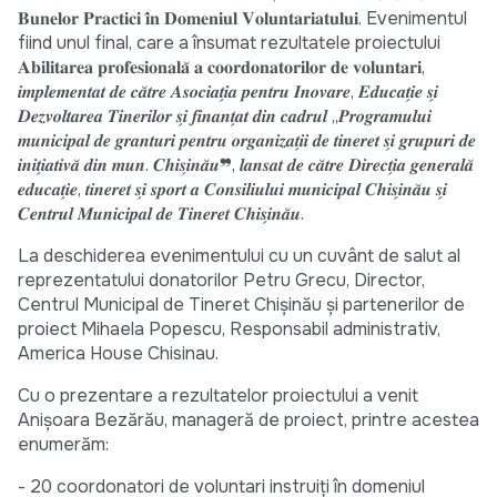
𝐁𝐮𝐧𝐞𝐥𝐨𝐫 𝐏𝐫𝐚𝐜𝐭𝐢𝐜𝐢 𝐢̂𝐧 𝐃𝐨𝐦𝐞𝐧𝐢𝐮𝐥 𝐕𝐨𝐥𝐮𝐧𝐭𝐚𝐫𝐢𝐚𝐭𝐮𝐥𝐮𝐢. Evenimentul
fiind unul final, care a însumat rezultatele proiectului
𝐀𝐛𝐢𝐥𝐢𝐭𝐚𝐫𝐞𝐚 𝐩𝐫𝐨𝐟𝐞𝐬𝐢𝐨𝐧𝐚𝐥𝐚̆ 𝐚 𝐜𝐨𝐨𝐫𝐝𝐨𝐧𝐚𝐭𝐨𝐫𝐢𝐥𝐨𝐫 𝐝𝐞 𝐯𝐨𝐥𝐮𝐧𝐭𝐚𝐫𝐢,
𝒊𝒎𝒑𝒍𝒆𝒎𝒆𝒏𝒕𝒂𝒕 𝒅𝒆 𝒄𝒂̆𝒕𝒓𝒆 𝑨𝒔𝒐𝒄𝒊𝒂𝒕̗𝒊𝒂 𝒑𝒆𝒏𝒕𝒓𝒖 𝑰𝒏𝒐𝒗𝒂𝒓𝒆, 𝑬𝒅𝒖𝒄𝒂𝒕̗𝒊𝒆 𝒔̗𝒊
𝑫𝒆𝒛𝒗𝒐𝒍𝒕𝒂𝒓𝒆𝒂 𝑻𝒊𝒏𝒆𝒓𝒊𝒍𝒐𝒓 𝒔̗𝒊 𝒇𝒊𝒏𝒂𝒏𝒕̗𝒂𝒕 𝒅𝒊𝒏 𝒄𝒂𝒅𝒓𝒖𝒍 „𝑷𝒓𝒐𝒈𝒓𝒂𝒎𝒖𝒍𝒖𝒊
𝒎𝒖𝒏𝒊𝒄𝒊𝒑𝒂𝒍 𝒅𝒆 𝒈𝒓𝒂𝒏𝒕𝒖𝒓𝒊 𝒑𝒆𝒏𝒕𝒓𝒖 𝒐𝒓𝒈𝒂𝒏𝒊𝒛𝒂𝒕̗𝒊𝒊 𝒅𝒆 𝒕𝒊𝒏𝒆𝒓𝒆𝒕 𝒔̗𝒊 𝒈𝒓𝒖𝒑𝒖𝒓𝒊 𝒅𝒆
𝒊𝒏𝒊𝒕̗𝒊𝒂𝒕𝒊𝒗𝒂̆ 𝒅𝒊𝒏 𝒎𝒖𝒏. 𝑪𝒉𝒊𝒔̗𝒊𝒏𝒂̆𝒖❞, 𝒍𝒂𝒏𝒔𝒂𝒕 𝒅𝒆 𝒄𝒂̆𝒕𝒓𝒆 𝑫𝒊𝒓𝒆𝒄𝒕̗𝒊𝒂 𝒈𝒆𝒏𝒆𝒓𝒂𝒍𝒂̆
𝒆𝒅𝒖𝒄𝒂𝒕̗𝒊𝒆, 𝒕𝒊𝒏𝒆𝒓𝒆𝒕 𝒔̗𝒊 𝒔𝒑𝒐𝒓𝒕 𝒂 𝑪𝒐𝒏𝒔𝒊𝒍𝒊𝒖𝒍𝒖𝒊 𝒎𝒖𝒏𝒊𝒄𝒊𝒑𝒂𝒍 𝑪𝒉𝒊𝒔̗𝒊𝒏𝒂̆𝒖 𝒔̗𝒊
𝑪𝒆𝒏𝒕𝒓𝒖𝒍 𝑴𝒖𝒏𝒊𝒄𝒊𝒑𝒂𝒍 𝒅𝒆 𝑻𝒊𝒏𝒆𝒓𝒆𝒕 𝑪𝒉𝒊𝒔̗𝒊𝒏𝒂̆𝒖.
La deschiderea evenimentului cu un cuvânt de salut al
reprezentatului donatorilor Petru Grecu, Director,
Centrul Municipal de Tineret Chișinău și partenerilor de
proiect Mihaela Popescu, Responsabil administrativ,
America House Chisinau.
Cu o prezentare a rezultatelor proiectului a venit
Anișoara Bezărău, manageră de proiect, printre acestea
enumerăm:
- 20 coordonatori de voluntari instruiți în domeniul