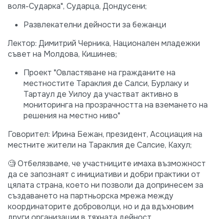
воля-Сударка", Сударца, Дондусени;
Развлекателни дейности за бежанци
Лектор: Димитрий Черника, Национален младежки
съвет на Молдова, Кишинев;
Проект "Овластяване на гражданите на
местностите Тараклия де Салси, Бурлаку и
Тартаул де Уилоу да участват активно в
мониторинга на прозрачността на вземането на
решения на местно ниво"
Говорител: Ирина Бежан, президент, Асоциация на
местните жители на Тараклия де Салсие, Кахул;
🧐 Отбелязваме, че участниците имаха възможност
да се запознаят с инициативи и добри практики от
цялата страна, което ни позволи да допринесем за
създаването на партньорска мрежа между
координаторите доброволци, но и да вдъхновим
други организации в тяхната дейност.