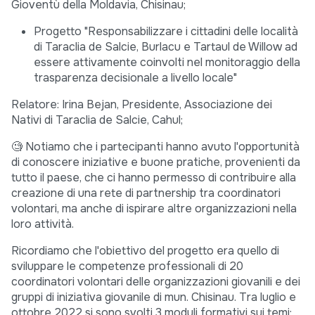
Gioventù della Moldavia, Chisinau;
Progetto "Responsabilizzare i cittadini delle località
di Taraclia de Salcie, Burlacu e Tartaul de Willow ad
essere attivamente coinvolti nel monitoraggio della
trasparenza decisionale a livello locale"
Relatore: Irina Bejan, Presidente, Associazione dei
Nativi di Taraclia de Salcie, Cahul;
🧐 Notiamo che i partecipanti hanno avuto l'opportunità
di conoscere iniziative e buone pratiche, provenienti da
tutto il paese, che ci hanno permesso di contribuire alla
creazione di una rete di partnership tra coordinatori
volontari, ma anche di ispirare altre organizzazioni nella
loro attività.
Ricordiamo che l'obiettivo del progetto era quello di
sviluppare le competenze professionali di 20
coordinatori volontari delle organizzazioni giovanili e dei
gruppi di iniziativa giovanile di mun. Chisinau. Tra luglio e
ottobre 2022 si sono svolti 3 moduli formativi sui temi: