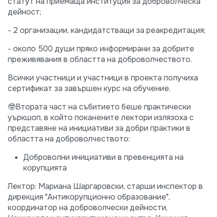
статут на приемаща институция за доброволческа
дейност;
- 2 организации, кандидатстващи за реакредитация;
- около 500 души пряко информирани за добрите
преживявания в областта на доброволчеството.
Всички участници и участници в проекта получиха
сертификат за завършен курс на обучение.
🤓Втората част на събитието беше практически
уъркшоп, в който поканените лектори излязоха с
представяне на инициативи за добри практики в
областта на доброволчеството:
Доброволни инициативи в превенцията на
корупцията
Лектор: Мариана Шаргаровски, старши инспектор в
дирекция "Антикорупционно образование",
координатор на доброволчески дейности,