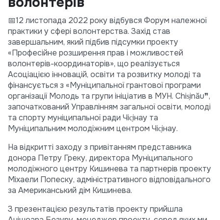
волонтерів
📅12 листопада 2022 року відбувся Форум належної
практики у сфері волонтерства. Захід став
завершальним, який підбив підсумки проекту
«Професійне розширення прав і можливостей
волонтерів-координаторів», що реалізується
Асоціацією інновацій, освіти та розвитку молоді та
фінансується з «Муніципальної грантової програми
організації Молодь та групи ініціатив в МУН. Chis̗inău❞,
започаткований Управлінням загальної освіти, молоді
та спорту муніципальної ради Чіс̗інау та
Муніципальним молодіжним центром Чіс̗інау.
На відкритті заходу з привітанням представника
донора Петру Греку, директора Муніципального
молодіжного центру Кишинева та партнерів проекту
Міхаели Попеску, адміністративного відповідального
за Американський дім Кишинева.
З презентацією результатів проекту прийшла
Анішоара Безуру, менеджер проекту, серед яких ми