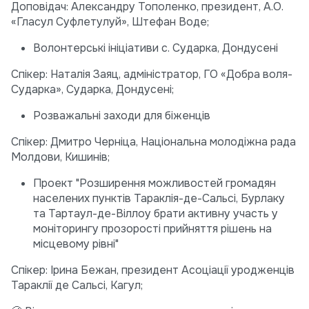
Доповідач: Александру Тополенко, президент, А.О.
«Гласул Суфлетулуй», Штефан Воде;
Волонтерські ініціативи с. Сударка, Дондусені
Спікер: Наталія Заяц, адміністратор, ГО «Добра воля-
Сударка», Сударка, Дондусені;
Розважальні заходи для біженців
Спікер: Дмитро Черніца, Національна молодіжна рада
Молдови, Кишинів;
Проект "Розширення можливостей громадян
населених пунктів Тараклія-де-Сальсі, Бурлаку
та Тартаул-де-Віллоу брати активну участь у
моніторингу прозорості прийняття рішень на
місцевому рівні"
Спікер: Ірина Бежан, президент Асоціації уродженців
Тараклії де Сальсі, Кагул;