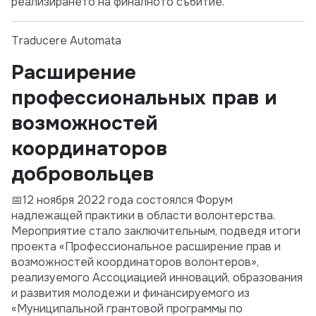
реализирането на финалното събитие.
Traducere Automata
Расширение
профессиональных прав и
возможностей
координаторов
добровольцев
📅12 ноября 2022 года состоялся Форум
надлежащей практики в области волонтерства.
Мероприятие стало заключительным, подведя итоги
проекта «Профессиональное расширение прав и
возможностей координаторов волонтеров»,
реализуемого Ассоциацией инноваций, образования
и развития молодежи и финансируемого из
«Муниципальной грантовой программы по