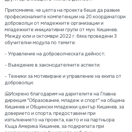
Припомняме, че целта на проекта беше да развие
професионалните компетенции на 20 координатори
доброволци от младежките организации и
младежките инициативни групи от мун. Кишинев.
Между юли и октомври 2022 г. бяха проведени 3
обучителни модула по темите:
- Управление на доброволческата дейност;
- Въведение в законодателните аспекти;
- Техники за мотивиране и управление на екипа от
доброволци;
🤗Искрено благодарим на дарителите на Главна
дирекция "Образование, младеж и спорт" на община
Кишинев и Общински младежки център Кишинев, за
доверието и спорта, предоставени при
изпълнението на проекта, както и на партньора:
Къща Америка Кишинев, за подкрепата при