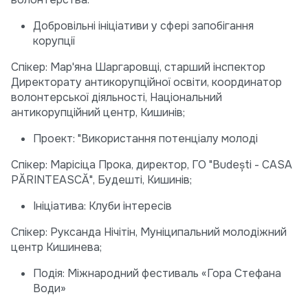
Добровільні ініціативи у сфері запобігання
корупції
Спікер: Мар'яна Шаргаровщі, старший інспектор
Директорату антикорупційної освіти, координатор
волонтерської діяльності, Національний
антикорупційний центр, Кишинів;
Проект: "Використання потенціалу молоді
Спікер: Марісіца Прока, директор, ГО "Budeşti - CASA
PĂRINTEASCĂ", Будешті, Кишинів;
Ініціатива: Клуби інтересів
Спікер: Руксанда Нічітін, Муніципальний молодіжний
центр Кишинева;
Подія: Міжнародний фестиваль «Гора Стефана
Води»