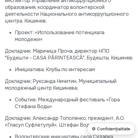
инспектор Управления антикоррупционного
образования, координатор волонтерской
деятельности Национального антикоррупционного
центра, Кишинев;
Проект: «Использование потенциала
молодежи»
Докладчик: Маричица Проча, директор НПО
"Будешти - CASA PĂRINTEASCĂ", Будешты, Кишинев;
Инициатива: Клубы по интересам
Докладчик: Руксанда Ничитин, Муниципальный
молодежный центр Кишинева;
Событие: Международный фестиваль «Гора
Стефана Воды»
Докладчик: Александр Тополенко, президент, А.О.
«Гласул Суфлетулуй», Штефан Водэ;
⚙ Confidențialitate
Волонтерские инициативы села Сударка,