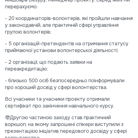
перерахуємо:
- 20 координаторів-волонтерів, які пройшли навчання
у законодавчій, але практичній сфері управління
групою волонтерів;
- 5 організацій-претендентів на отримання статусу
приймаючої установи волонтерської діяльності;
- 2 організації, що подають заявки на
переакредитацію;
- близько 500 осіб безпосередньо поінформували
про хороший досвід у сфері волонтерства.
Всі учасники та учасники проекту отримали
сертифікат про закінчення навчального курсу.
🤓Другою частиною заходу став практичний
воркшоп, на якому запрошені спікери виступили з
презентацією ініціатив передового досвіду у сфері
волонтерства: