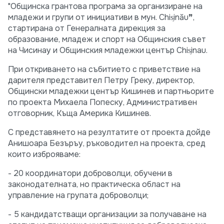
"Общинска грантова програма за организиране на
младежи и групи от инициативи в мун. Chis̗inău❞,
стартирана от Генералната дирекция за
образование, младеж и спорт на Общинския съвет
на Чисинау и Общинския младежки център Chis̗inau.
При откриването на събитието с приветствие на
дарителя представител Петру Греку, директор,
Общински младежки център Кишинев и партньорите
по проекта Михаела Попеску, Административен
отговорник, Къща Америка Кишинев.
С представянето на резултатите от проекта дойде
Анишоара Безъръу, ръководител на проекта, сред
които изброяваме:
- 20 координатори доброволци, обучени в
законодателната, но практическа област на
управление на групата доброволци;
- 5 кандидатстващи организации за получаване на