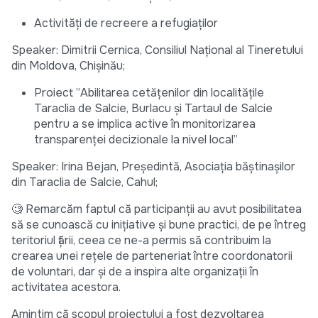
Activități de recreere a refugiaților
Speaker: Dimitrii Cernica, Consiliul Național al Tineretului
din Moldova, Chișinău;
Proiect ”Abilitarea cetățenilor din localitățile
Taraclia de Salcie, Burlacu și Tartaul de Salcie
pentru a se implica active în monitorizarea
transparenței decizionale la nivel local”
Speaker: Irina Bejan, Președintă, Asociația băștinașilor
din Taraclia de Salcie, Cahul;
🧐 Remarcăm faptul că participanții au avut posibilitatea
să se cunoască cu inițiative și bune practici, de pe întreg
teritoriul țării, ceea ce ne-a permis să contribuim la
crearea unei rețele de parteneriat între coordonatorii
de voluntari, dar și de a inspira alte organizații în
activitatea acestora.
Amintim că scopul proiectului a fost dezvoltarea