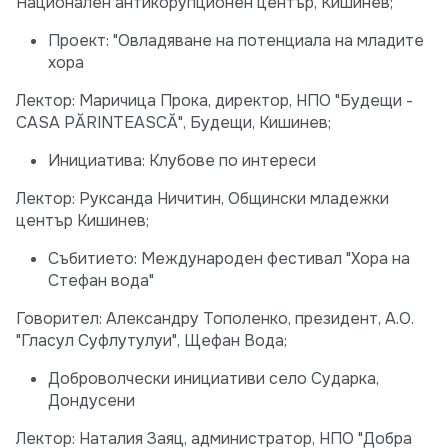
Национален антикорупционен център, Кишинев;
Проект: "Овладяване на потенциала на младите
хора
Лектор: Маричица Прока, директор, НПО "Будещи -
CASA PĂRINTEASCĂ", Будещи, Кишинев;
Инициатива: Клубове по интереси
Лектор: Руксанда Ничитин, Общински младежки
център Кишинев;
Събитието: Международен фестивал "Хора на
Стефан вода"
Говорител: Александру Тополенко, президент, А.О.
"Гласул Суфлутулуи", Щефан Вода;
Доброволчески инициативи село Сударка,
Дондусени
Лектор: Наталия Заяц, администратор, НПО "Добра