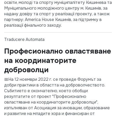
освіти, молоді та спорту муніципалітету Кишинева та
Муніципального молодіжного центру м. Кишинів, за
надану довіру та спорт у реалізації проекту, а також
партнеру: America House Кишинів, за підтримку в
реалізації фінального заходу.
Traducere Automata
Професионално овластяване
на координаторите
доброволци
📅На 12 ноември 2022 г. се проведе Форумът за
добри практики в областта на доброволчеството.
Събитието е окончателно, което обобщи
резултатите от проект "Професионално
овластяване на координаторите доброволци",
изпълняван от Асоциация за иновации, образование
и развитие на младите хора и финансиран от