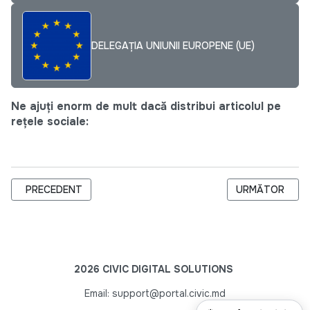
DELEGAȚIA UNIUNII EUROPENE (UE)
Ne ajuți enorm de mult dacă distribui articolul pe
rețele sociale:
ARTICOL PRECEDENT: ALEGEREA CORECTĂ A PRODUSELOR E
ARTICOLUL URM
PRECEDENT
URMĂTOR
2026 CIVIC DIGITAL SOLUTIONS
Email: support@portal.civic.md