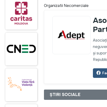
Organizatii Necomerciale
Aso
Par
Asociaț
neguvern
și supor
Republi
Fa
ȘTIRI SOCIALE