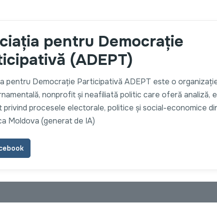
ciaţia pentru Democraţie
ticipativă (ADEPT)
ia pentru Democrație Participativă ADEPT este o organizați
amentală, nonprofit și neafiliată politic care oferă analiză, 
t privind procesele electorale, politice și social-economice di
ca Moldova (generat de IA)
cebook