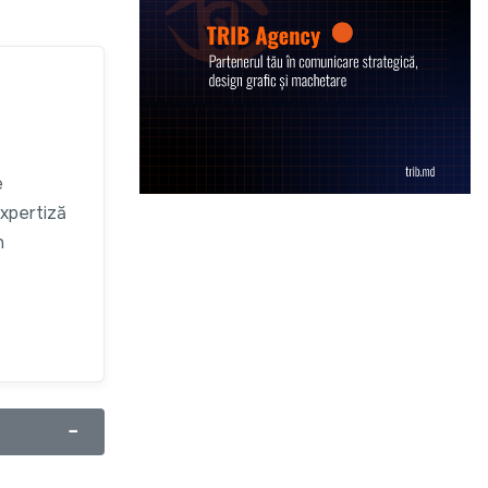
e
expertiză
n
−