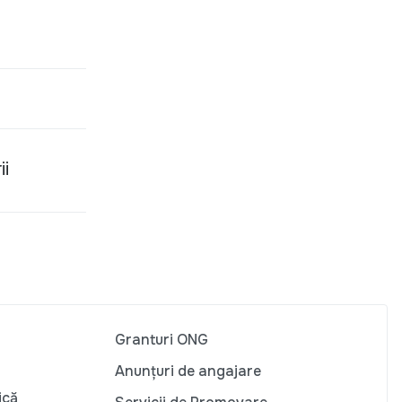
ii
Granturi ONG
Anunțuri de angajare
ică