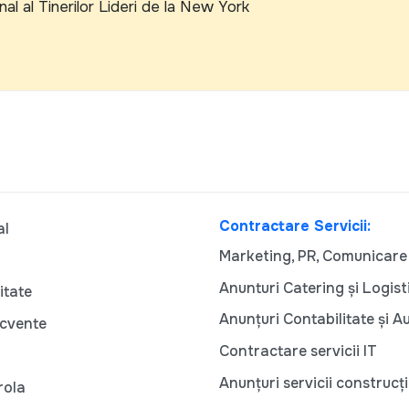
nal al Tinerilor Lideri de la New York
Contractare Servicii:
al
Marketing, PR, Comunicare
Anunturi Catering și Logist
itate
Anunțuri Contabilitate și A
ecvente
Contractare servicii IT
Anunțuri servicii construcți
rola