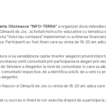
ciatia Obsteasca "INFO-TERRA"
a organizat doua videodisc
Climautii de Jos , activitati instructiv-educative cu tematica 
ectul "Votul tau conteaza" implementat cu sutinerea financiar
Participanti au fost tineri care au virsta de 18-20 ani, adic
ce si sa sensibilizeze opinia tinerilor alegatori privind impor
ezvoltarea vietii comunitatii prin participarea la alegeri prin de
 de Simulare a Alegerilor la nivel de comunitate, in care sa aib
le comunitatii respective, de a identifica solutii, de a veni cu p
a alegerilor;
l-Rascov si Climautii de Jos cu virsta de 18-20 ani, adica care 
cu succes si tinerii isi vor exercita dreptul de a participa la 