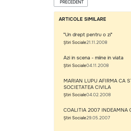
ARTICOL PRECEDENT: "GHIDUL DE ST
PRECEDENT
ARTICOLE SIMILARE
"Un drept pentru o zi"
Știri Sociale
21.11.2008
Azi in scena - miine in viata
Știri Sociale
04.11.2008
MARIAN LUPU AFIRMA CA ST
SOCIETATEA CIVILA
Știri Sociale
04.02.2008
COALITIA 2007 INDEAMNA C
Știri Sociale
29.05.2007