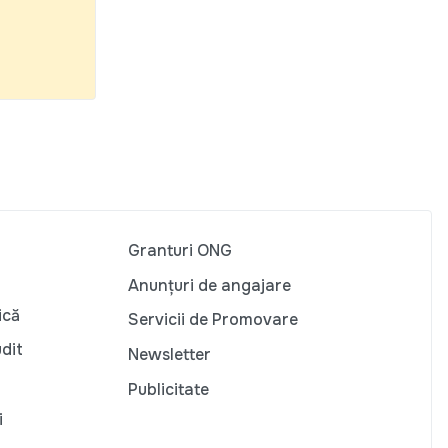
Granturi ONG
Anunțuri de angajare
ică
Servicii de Promovare
udit
Newsletter
Publicitate
i