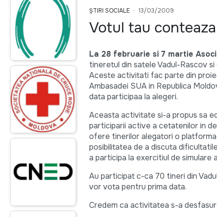
ȘTIRI SOCIALE
13/03/2009
Votul tau conteaza
La 28 februarie si 7 martie Aso
tineretul din satele Vadul-Rascov si 
Aceste activitati fac parte din proi
Ambasadei SUA in Republica Moldova. 
data participaa la alegeri.
Aceasta activitate si-a propus sa edu
participarii active a cetatenilor in d
ofere tinerilor alegatori o platforma
posibilitatea de a discuta dificultati
a participa la exercitiul de simulare 
Au participat c-ca 70 tineri din Vadu
vor vota pentru prima data.
Credem ca activitatea s-a desfasurat 