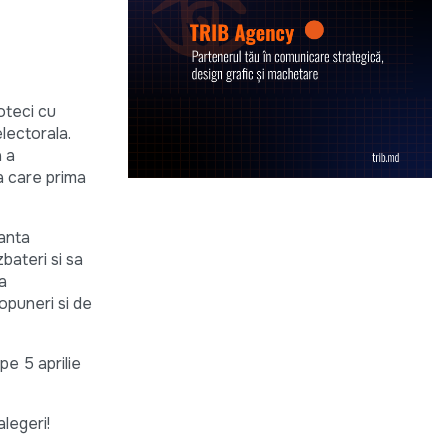
oteci cu
electorala.
a a
a care prima
tanta
zbateri si sa
a
ropuneri si de
pe 5 aprilie
alegeri!