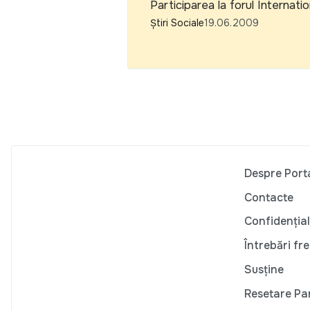
Participarea la forul Internatio
Știri Sociale
19.06.2009
Despre Port
Contacte
Confidențial
Întrebări fr
Susține
Resetare Pa