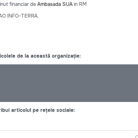
inut financiar de
Ambasada SUA
in RM
l AO INFO-TERRA.
colele de la această organizație:
bui articolul pe rețele sociale: