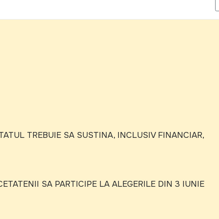
IL CU NORME ETICE AL MEMBRILOR API" A FOST LANSAT LA CHISI
ATUL TREBUIE SA SUSTINA, INCLUSIV FINANCIAR,
ETATENII SA PARTICIPE LA ALEGERILE DIN 3 IUNIE