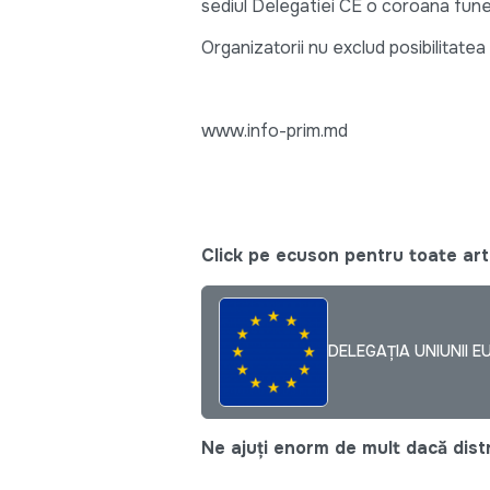
sediul Delegatiei CE o coroana funer
Organizatorii nu exclud posibilitate
www.info-prim.md
Click pe ecuson pentru toate arti
DELEGAȚIA UNIUNII E
Ne ajuți enorm de mult dacă distri