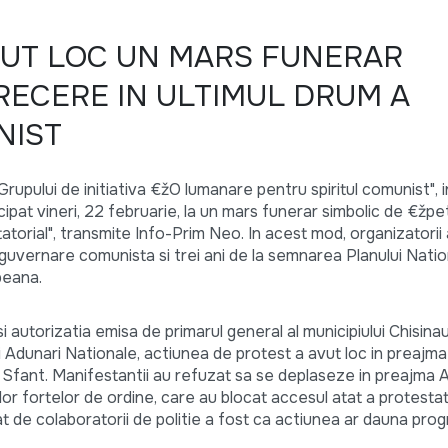
VUT LOC UN MARS FUNERAR
RECERE IN ULTIMUL DRUM A
NIST
 Grupului de initiativa €žO lumanare pentru spiritul comunist", 
ticipat vineri, 22 februarie, la un mars funerar simbolic de €žp
tatorial", transmite Info-Prim Neo. In acest mod, organizatorii 
uvernare comunista si trei ani de la semnarea Planului Natio
peana.
i autorizatia emisa de primarul general al municipiului Chisin
 Adunari Nationale, actiunea de protest a avut loc in preajma
 Sfant. Manifestantii au refuzat sa se deplaseze in preajma A
r fortelor de ordine, care au blocat accesul atat a protestatar
t de colaboratorii de politie a fost ca actiunea ar dauna pro