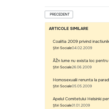
ARTICOL PRECEDENT: NATO CONSTI
PRECEDENT
ARTICOLE SIMILARE
Coalitia 2009 privind inactiuni
Știri Sociale
04.02.2009
ÃŽn lume nu exista loc pentru
Știri Sociale
26.06.2009
Homosexualii renunta la para
Știri Sociale
05.05.2009
Apelul Comitetului Helsinki pe
Știri Sociale
31.01.2009