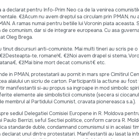
a a declarat pentru Info-Prim Neo ca de la venirea comunistil
damentale. €žAcum nu avem dreptul sa circulam prin PMAN, nu
AN. A ramas numai pentru betiile lui Voronin piata aceasta.
 de comunism, dar si de integrare europeana. Cu asa guvern
nat Oleg Brega.
u tinut discursuri anti-comuniste. Mai multi tineri au scris pe 
m €žDesteapta-te, romane!€, €žNoi avem drapel si stema, Voro
tana€, €žMai bine mort decat comunist€ etc.
de in PMAN, protestatarii au pornit in mars spre Cimitirul Cen
 alaiului un sicriu de carton. Participantii la actiune au fost 
mitir manifestantii si-au propus sa ingroape in mod simbolic spir
iferite elemente ale simbolisticii comuniste (secera si ciocanul
l de membrul al Partidului Comunist, cravata pionereasca s.a.).
 spre sediul Delegatiei Comisiei Europene in R. Moldova pentru
ui Paulo Berrizi, seful Sectiei politice, conform carora R. Mol
ca standarde duble, condamnand comunismul si in acelasi tim
a declarat unul dintre protestatari. Manifestantii au lasat la int