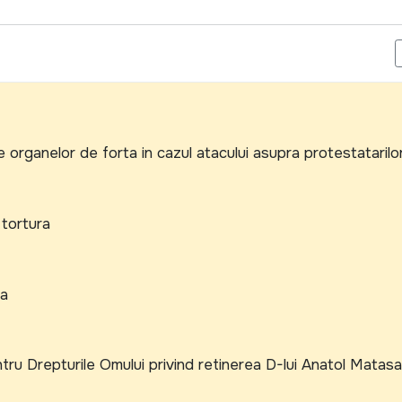
TUE UN MULTIPLICATOR AL CRESTERII ECONOMICE IN AREALUL 
le organelor de forta in cazul atacului asupra protestatarilo
 tortura
da
ntru Drepturile Omului privind retinerea D-lui Anatol Matasa