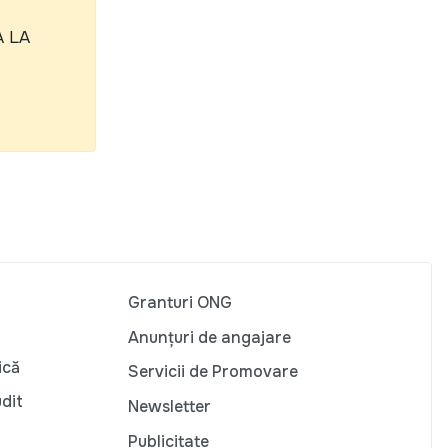
A LA
Granturi ONG
Anunțuri de angajare
ică
Servicii de Promovare
udit
Newsletter
Publicitate