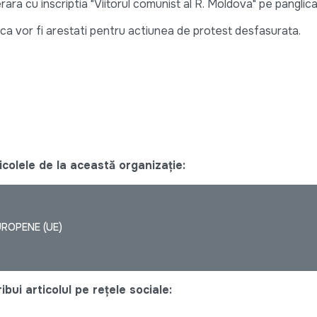
ara cu inscriptia "Viitorul comunist al R. Moldova" pe panglic
a ca vor fi arestati pentru actiunea de protest desfasurata.
colele de la această organizație:
UROPENE (UE)
bui articolul pe rețele sociale: