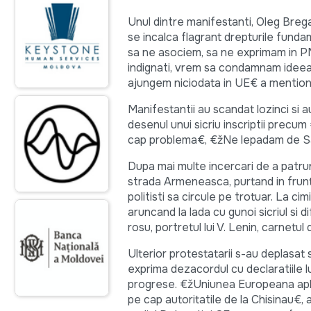
Unul dintre manifestanti, Oleg Breg
se incalca flagrant drepturile fun
sa ne asociem, sa ne exprimam in PM
indignati, vrem sa condamnam ideea
ajungem niciodata in UE€ a mentio
Manifestantii au scandat lozinci si a
desenul unui sicriu inscriptii precu
cap problema€, €žNe lepadam de Sa
Dupa mai multe incercari de a patrun
strada Armeneasca, purtand in fruntea
politisti sa circule pe trotuar. La ci
aruncand la lada cu gunoi sicriul si d
rosu, portretul lui V. Lenin, carnetu
Ulterior protestatarii s-au deplasat
exprima dezacordul cu declaratiile l
progrese. €žUniunea Europeana apli
pe cap autoritatile de la Chisinau€, 