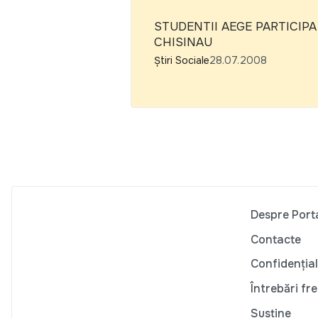
STUDENTII AEGE PARTICIPA
CHISINAU
Știri Sociale
28.07.2008
Despre Port
Contacte
Confidențial
Întrebări fr
Susține