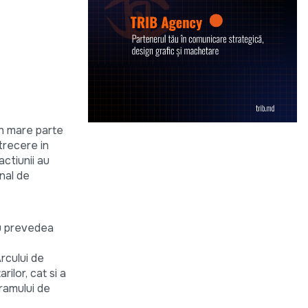
in mare parte
etrecere in
actiunii au
nal de
au prevedea
rcului de
ilor, cat si a
gramului de