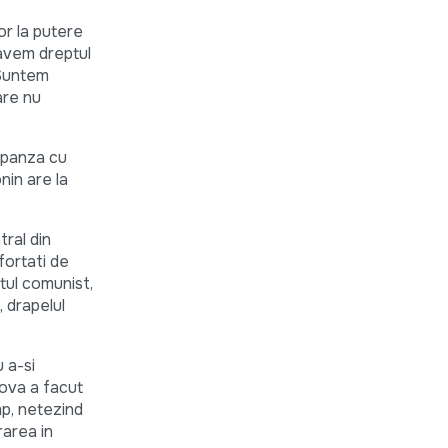
or la putere
 avem dreptul
 Suntem
are nu
o panza cu
nin are la
tral din
fortati de
itul comunist,
, drapelul
 a-si
dova a facut
p, netezind
rarea in