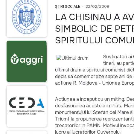
ȘTIRI SOCIALE
22/02/2008
LA CHISINAU A A
SIMBOLIC DE PET
SPIRITULUI COMU
Sustinatori ai
tineri, au par
ultimul drum a spiritului comunist dic
decis sa comemoreze sapte ani de g
actiune R. Moldova - Uniunea Euro
Actiunea a inceput cu un miting. Des
desfasurarea acesteia in Piata Marii
monumentului lui Stefan cel Mare si
Triumf la propunerea reprezentantilo
trecatorilor in PAMN. Motivul invoca
lucru al lucratorilor Guvernului.