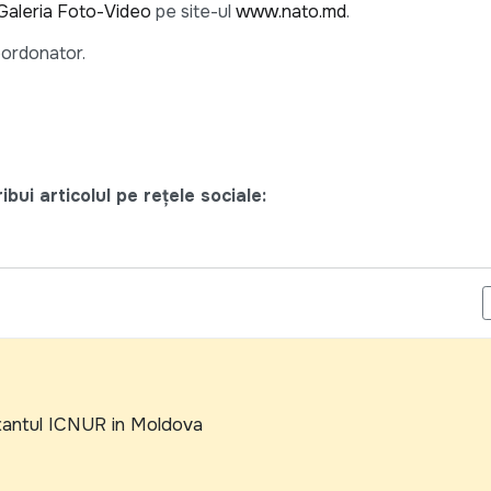
Galeria Foto-Video
pe site-ul
www.nato.md
.
oordonator.
bui articolul pe rețele sociale:
R NOU MARCA HYDE PARK & BREGA FR. VA FI PREZENTAT IN PRE
antul ICNUR in Moldova