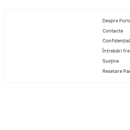
Despre Port
Contacte
Confidențial
Întrebări fr
Susține
Resetare Pa