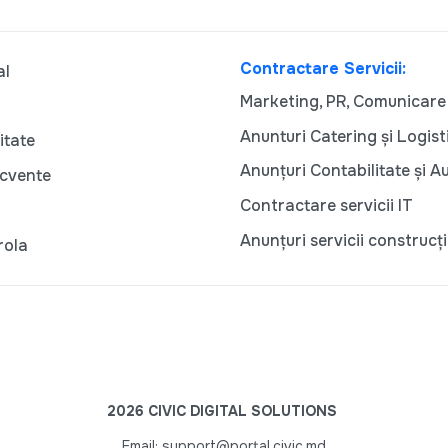
Contractare Servicii:
al
Marketing, PR, Comunicare
Anunturi Catering și Logist
itate
Anunțuri Contabilitate și A
ecvente
Contractare servicii IT
Anunțuri servicii construcți
rola
2026 CIVIC DIGITAL SOLUTIONS
Email: support@portal.civic.md