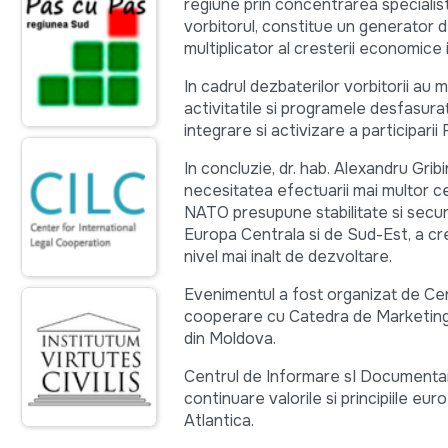
regiune prin concentrarea specialis
vorbitorul, constitue un generator de
multiplicator al cresterii economice 
In cadrul dezbaterilor vorbitorii au 
activitatile si programele desfasura
integrare si activizare a participarii
In concluzie, dr. hab. Alexandru Gri
necesitatea efectuarii mai multor ce
NATO presupune stabilitate si secu
Europa Centrala si de Sud-Est, a cre
nivel mai inalt de dezvoltare.
Evenimentul a fost organizat de Ce
cooperare cu Catedra de Marketing a
din Moldova.
Centrul de Informare sI Documentar
continuare valorile si principiile eu
Atlantica.