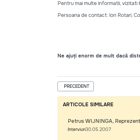
Pentru mai multe informatii, vizitati
Persoana de contact: Ion Rotari, C
Ne ajuți enorm de mult dacă distri
ARTICOL PRECEDENT: UN DOCUMENTA
PRECEDENT
ARTICOLE SIMILARE
Petrus WIJNINGA, Reprezent
Interviuri
30.05.2007