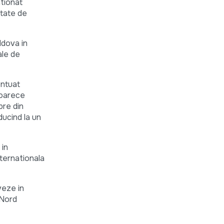
ntionat
itate de
ldova in
ale de
entuat
eoarece
bre din
ducind la un
 in
ternationala
veze in
 Nord