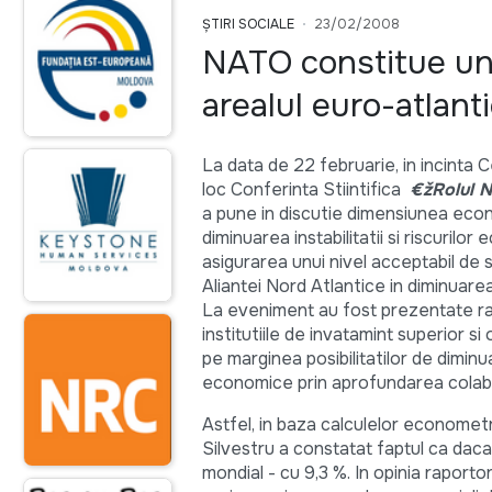
ȘTIRI SOCIALE
23/02/2008
NATO constitue un m
arealul euro-atlant
La data de 22 februarie, in incinta
loc Conferinta Stiintifica
€žRolul N
a pune in discutie dimensiunea econom
diminuarea instabilitatii si riscuril
asigurarea unui nivel acceptabil de se
Aliantei Nord Atlantice in diminuarea
La eveniment au fost prezentate rap
institutiile de invatamint superior s
pe marginea posibilitatilor de diminuar
economice prin aprofundarea colabor
Astfel, in baza calculelor econometri
Silvestru a constatat faptul ca daca
mondial - cu 9,3 %. In opinia raport