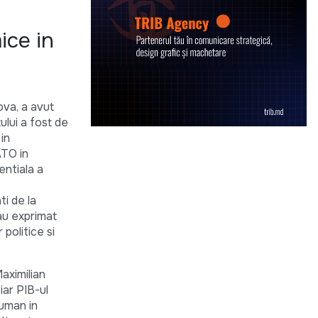
ice in
ova, a avut
lui a fost de
in
ATO in
entiala a
i de la
-au exprimat
 politice si
aximilian
iar PIB-ul
-uman in