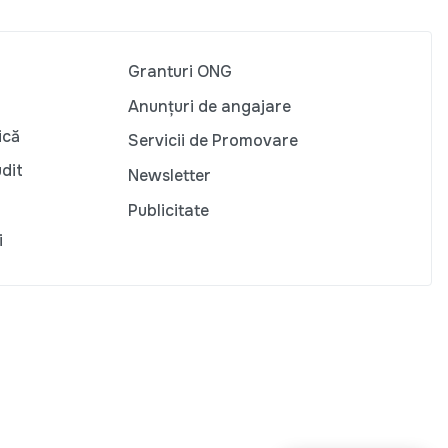
Granturi ONG
Anunțuri de angajare
ică
Servicii de Promovare
udit
Newsletter
Publicitate
i