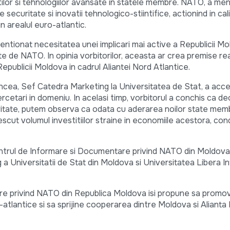
tilor si tehnologiilor avansate in statele membre. NATO, a me
 securitate si inovatii tehnologico-stiintifice, actionind in cal
in arealul euro-atlantic.
mentionat necesitatea unei implicari mai active a Republicii Mo
te de NATO. In opinia vorbitorilor, aceasta ar crea premise re
 Republicii Moldova in cadrul Aliantei Nord Atlantice.
bincea, Sef Catedra Marketing la Universitatea de Stat, a acc
rcetari in domeniu. In acelasi timp, vorbitorul a conchis ca d
ritate, putem observa ca odata cu aderarea noilor state mem
scut volumul investitiilor straine in economiile acestora, con
ntrul de Informare si Documentare privind NATO din Moldova
 Universitatii de Stat din Moldova si Universitatea Libera In
e privind NATO din Republica Moldova isi propune sa promo
ro-atlantice si sa sprijine cooperarea dintre Moldova si Alianta