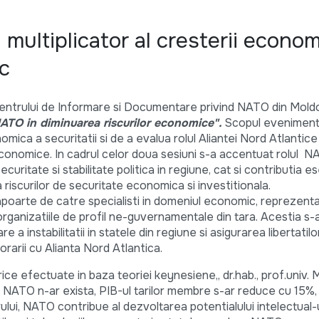
ultiplicator al cresterii econom
ic
 Centrului de Informare si Documentare privind NATO din Mold
ATO in diminuarea riscurilor economice".
Scopul evenimentu
ica a securitatii si de a evalua rolul Aliantei Nord Atlantice 
or economice. In cadrul celor doua sesiuni s-a accentuat rolul N
curitate si stabilitate politica in regiune, cat si contributia es
 riscurilor de securitate economica si investitionala.
oarte de catre specialisti in domeniul economic, reprezentat
i organizatiile de profil ne-guvernamentale din tara. Acestia s
e a instabilitatii in statele din regiune si asigurarea libertatilor
arii cu Alianta Nord Atlantica.
ce efectuate in baza teoriei keynesiene,, dr.hab., prof.univ. M
 NATO n-ar exista, PIB-ul tarilor membre s-ar reduce cu 15%, 
orului, NATO contribue al dezvoltarea potentialului intelectual