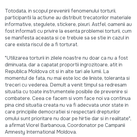
Totodata, in scopul prevenirii fenomenului torturii,
participantii la actiune au distribuit trecatorilor materiale
informative, stegulete, stickere, pixuri. Astfel, oamenii au
fost informati cu privire la esenta problemei torturii, cum
se manifesta aceasta si ce trebuie sa se stie in cazul in
care exista riscul de a fi torturat.
"Utilizarea torturii in zilele noastre nu doar ca nu a fost
diminuata, dar a capatat proportii ingrozitoare, atit in
Republica Moldova cit si in alte tari ale lumii. La
momentul de fata, nu mai este loc de liniste, toleranta si
treceri cu vederea. Demult a venit timpul sa redresam
situatia cu toate instrumentele posibile de prevenire si
combatere. Ceea ce facem si vom face noi va continua
pina cind situatia creata nu va fi adecvata unor state in
care principiile democratiei si respectarii drepturilor
omului sunt prioritare nu doar pe hirtie dar si in realitate",
a afirmat Viorel Barbanoua, Coordonator pe Campanii
Amnesty International Moldova.