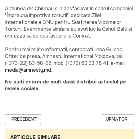
Actiunea din Chisinau s-a desfasurat in cadrul campaniei
"Împreuna impotriva torturii", dedicata Zilei
Internationale a ONU pentru Sustinerea Victimelor
Torturii. Evenimente similare au avut loc la Cahul, Balti si
urmeaza sa se desfasoare la Comrat.
Pentru mai multe informatii, contactati: Inna Guleac,
Ofiter de presa, Amnesty International Moldova, tel:
(+373-22) 83-58-08, mob. (+373) 69 33 78 41, e-mail:
media@amnesty.md
.
Ne ajuți enorm de mult dacă distribui articolul pe
rețele sociale:
ARTICOL PRECEDENT: THE ANSWER OF ACI HYDE PARK TO T
ARTICOLUL UR
PRECEDENT
URMĂTOR
ARTICOLE SIMILARE