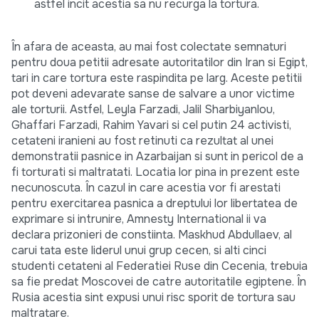
astfel incit acestia sa nu recurga la tortura.
În afara de aceasta, au mai fost colectate semnaturi
pentru doua petitii adresate autoritatilor din Iran si Egipt,
tari in care tortura este raspindita pe larg. Aceste petitii
pot deveni adevarate sanse de salvare a unor victime
ale torturii. Astfel, Leyla Farzadi, Jalil Sharbiyanlou,
Ghaffari Farzadi, Rahim Yavari si cel putin 24 activisti,
cetateni iranieni au fost retinuti ca rezultat al unei
demonstratii pasnice in Azarbaijan si sunt in pericol de a
fi torturati si maltratati. Locatia lor pina in prezent este
necunoscuta. În cazul in care acestia vor fi arestati
pentru exercitarea pasnica a dreptului lor libertatea de
exprimare si intrunire, Amnesty International ii va
declara prizonieri de constiinta. Maskhud Abdullaev, al
carui tata este liderul unui grup cecen, si alti cinci
studenti cetateni al Federatiei Ruse din Cecenia, trebuia
sa fie predat Moscovei de catre autoritatile egiptene. În
Rusia acestia sint expusi unui risc sporit de tortura sau
maltratare.