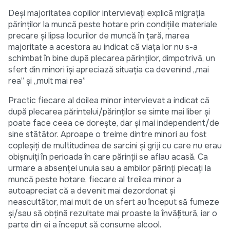
Deşi majoritatea copiilor intervievaţi explică migraţia
părinţilor la muncă peste hotare prin condiţiile materiale
precare şi lipsa locurilor de muncă în ţară, marea
majoritate a acestora au indicat că viaţa lor nu s-a
schimbat în bine după plecarea părinţilor, dimpotrivă, un
sfert din minori îşi apreciază situaţia ca devenind „mai
rea” şi „mult mai rea”
Practic fiecare al doilea minor intervievat a indicat că
după plecarea părintelui/părinţilor se simte mai liber şi
poate face ceea ce doreşte, dar şi mai independent/de
sine stătător. Aproape o treime dintre minori au fost
copleşiţi de multitudinea de sarcini şi griji cu care nu erau
obişnuiţi în perioada în care părinţii se aflau acasă. Ca
urmare a absenţei unuia sau a ambilor părinţi plecați la
muncă peste hotare, fiecare al treilea minor a
autoapreciat că a devenit mai dezordonat şi
neascultător, mai mult de un sfert au început să fumeze
şi/sau să obțină rezultate mai proaste la învăţătură, iar o
parte din ei a început să consume alcool.