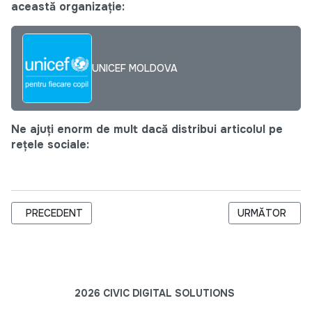
această organizație:
UNICEF MOLDOVA
Ne ajuți enorm de mult dacă distribui articolul pe
rețele sociale:
ARTICOL PRECEDENT: ABSOLVENȚII INSTITUȚIILOR REZIDENȚI
ARTICOLUL URM
PRECEDENT
URMĂTOR
2026 CIVIC DIGITAL SOLUTIONS