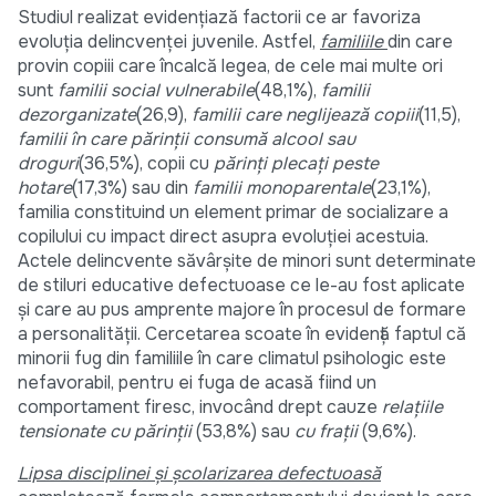
Studiul realizat evidențiază factorii ce ar favoriza
evoluția delincvenței juvenile. Astfel,
familiile
din care
provin copiii care încalcă legea, de cele mai multe ori
sunt
familii social vulnerabile
(48,1%),
familii
dezorganizate
(26,9),
familii care neglijează copiii
(11,5),
familii în care părinţii consumă alcool sau
droguri
(36,5%), copii cu
părinţi plecaţi peste
hotare
(17,3%) sau din
familii monoparentale
(23,1%),
familia constituind un element primar de socializare a
copilului cu impact direct asupra evoluţiei acestuia.
Actele delincvente săvârşite de minori sunt determinate
de stiluri educative defectuoase ce le-au fost aplicate
şi care au pus amprente majore în procesul de formare
a personalităţii. Cercetarea scoate în evidenţă faptul că
minorii fug din familiile în care climatul psihologic este
nefavorabil, pentru ei fuga de acasă fiind un
comportament firesc, invocând drept cauze
relaţiile
tensionate cu părinţii
(53,8%) sau
cu fraţii
(9,6%).
Lipsa disciplinei şi școlarizarea defectuoasă