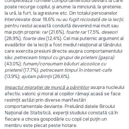
completează formele comportamentului deviant la care
poate recurge copilul, şi anume: la minciună, la şiretenie,
la ură, la furt, la agresiune etc. Din totalul persoanelor
intervievate doar 18,6%
nu au fugit niciodată de la lecţii,
pentru restul această conduită devenind mai mult sau
mai puţin proprie:
rar
(21,6%),
foarte rar
17,5%,
deseori
(28,9%),
foarte des
(12,4%). Cel mai puternic argument al
evadărilor de la lecţii a fost mediul relaţional al tânărului,
care exercita presiuni directe asupra comportamentului
său:
petreceam timpul cu grupul de prieteni (gaşca)
(43,0%);
fumam/consumam băuturi alcoolice cu
prietenii
(17,7%);
petreceam timpul în internet-cafe
(13,9%);
ajutam părinţii
(26,6%).
Impactul migraţiei de muncă a părinţilor
asupra nucleului
afectiv, valoric şi moral al copiilor rămaşi acasă se face
resimţit astăzi prin diverse manifestări
comportamentale deviante. Preluând datele Biroului
Naţional de Statistică, experții studiului constată că în
fiecare a cincea gospodărie cu copii cel puţin un
membru este plecat peste hotare.