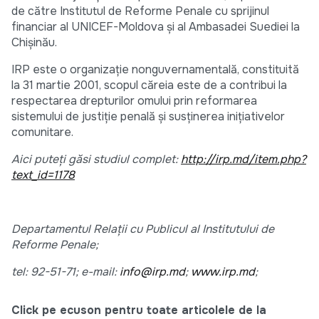
de către Institutul de Reforme Penale cu sprijinul
financiar al UNICEF-Moldova şi al Ambasadei Suediei la
Chişinău.
IRP este o organizație nonguvernamentală, constituită
la 31 martie 2001, scopul căreia este de a contribui la
respectarea drepturilor omului prin reformarea
sistemului de justiţie penală şi susţinerea iniţiativelor
comunitare.
Aici puteți găsi studiul complet:
http://irp.md/item.php?
text_id=1178
Departamentul Relaţii cu Publicul al Institutului de
Reforme Penale;
tel: 92-51-71; e-mail:
info@irp.md
;
www.irp.md
;
Click pe ecuson pentru toate articolele de la