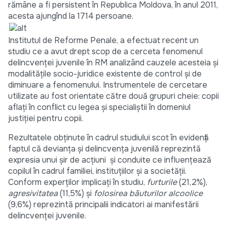
rămâne a fi persistent în Republica Moldova, în anul 2011,
acesta ajungînd la 1714 persoane.
Institutul de Reforme Penale, a efectuat recent un
studiu ce a avut drept scop de a cerceta fenomenul
delincvenței juvenile în RM analizând cauzele acesteia și
modalitățile socio-juridice existente de control și de
diminuare a fenomenului. Instrumentele de cercetare
utilizate au fost orientate către două grupuri cheie: copii
aflați în conflict cu legea și specialiștii în domeniul
justiției pentru copii.
Rezultatele obținute în cadrul studiului scot în evidență
faptul că devianța și delincvența juvenilă reprezintă
expresia unui șir de acțiuni și conduite ce influențează
copilul în cadrul familiei, instituțiilor și a societății.
Conform experților implicați în studiu,
furturile
(21,2%),
agresivitatea
(11,5%) și
folosirea băuturilor alcoolice
(9,6%) reprezintă principalii indicatori ai manifestării
delincvenței juvenile.