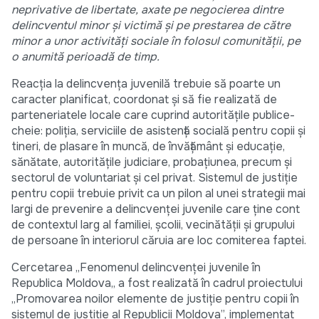
neprivative de libertate, axate pe negocierea dintre
delincventul minor şi victimă şi pe prestarea de către
minor a unor activităţi sociale în folosul comunităţii, pe
o anumită perioadă de timp.
Reacţia la delincvenţa juvenilă trebuie să poarte un
caracter planificat, coordonat şi să fie realizată de
parteneriatele locale care cuprind autorităţile publice-
cheie: poliţia, serviciile de asistenţă socială pentru copii şi
tineri, de plasare în muncă, de învăţământ şi educaţie,
sănătate, autorităţile judiciare, probaţiunea, precum şi
sectorul de voluntariat şi cel privat. Sistemul de justiţie
pentru copii trebuie privit ca un pilon al unei strategii mai
largi de prevenire a delincvenţei juvenile care ţine cont
de contextul larg al familiei, şcolii, vecinătăţii şi grupului
de persoane în interiorul căruia are loc comiterea faptei.
Cercetarea ,,Fenomenul delincvenței juvenile în
Republica Moldova,, a fost realizată în cadrul proiectului
„Promovarea noilor elemente de justiţie pentru copii în
sistemul de justiţie al Republicii Moldova”, implementat