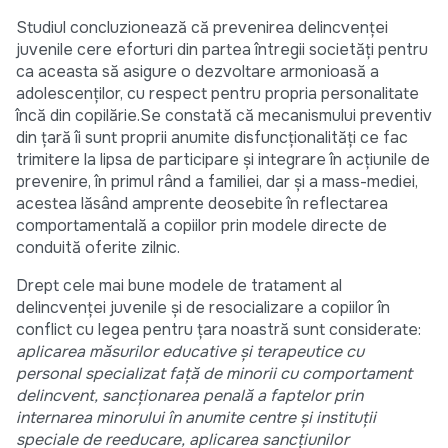
Studiul concluzionează că prevenirea delincvenţei
juvenile cere eforturi din partea întregii societăţi pentru
ca aceasta să asigure o dezvoltare armonioasă a
adolescenţilor, cu respect pentru propria personalitate
încă din copilărie.Se constată că mecanismului preventiv
din ţară îi sunt proprii anumite disfuncţionalităţi ce fac
trimitere la lipsa de participare şi integrare în acţiunile de
prevenire, în primul rând a familiei, dar şi a mass-mediei,
acestea lăsând amprente deosebite în reflectarea
comportamentală a copiilor prin modele directe de
conduită oferite zilnic.
Drept cele mai bune modele de tratament al
delincvenţei juvenile şi de resocializare a copiilor în
conflict cu legea pentru ţara noastră sunt considerate:
aplicarea măsurilor educative şi terapeutice cu
personal specializat faţă de minorii cu comportament
delincvent, sancţionarea penală a faptelor prin
internarea minorului în anumite centre şi instituţii
speciale de reeducare, aplicarea sancţiunilor